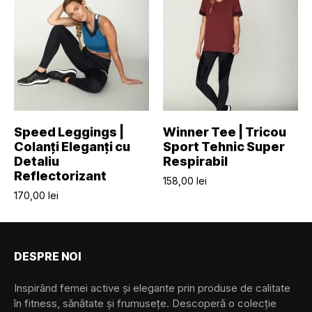
SELECTEAZĂ OPȚIUNILE
SELECTEAZĂ OPȚIUNILE
Speed Leggings |
Winner Tee | Tricou
Colanți Eleganți cu
Sport Tehnic Super
Detaliu
Respirabil
Reflectorizant
158,00
lei
170,00
lei
DESPRE NOI
Inspirând femei active și elegante prin produse de calitate
în fitness, sănătate și frumusețe. Descoperă o colecție