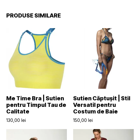
PRODUSE SIMILARE
SELECTEAZĂ OPȚIUNILE
SELECTEAZĂ OPȚIUNILE
Me Time Bra | Sutien
Sutien Căptușit | Stil
pentru Timpul Tau de
Versatil pentru
Calitate
Costum de Baie
130,00
lei
150,00
lei