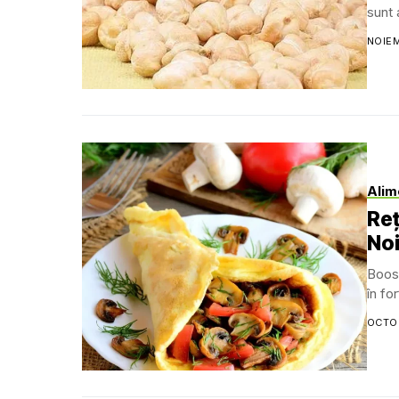
sunt 
NOIEM
Alim
Reț
No
Boos
în fo
OCTOM