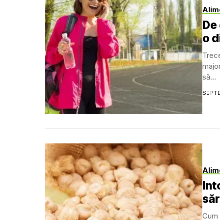
Alim
De 
o d
Trec
major
să...
SEPTE
Alim
Int
săr
Cum s