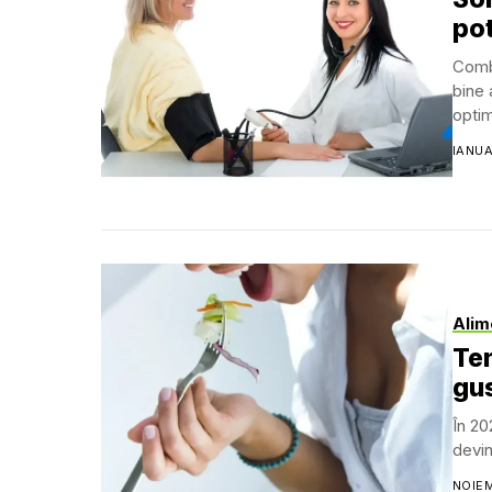
pot
Combi
bine 
optim
IANUA
Alim
Ten
gus
În 20
devin
NOIEM