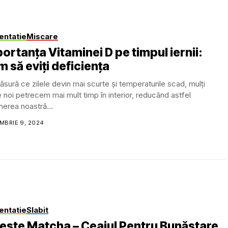
entatie
Miscare
ortanța Vitaminei D pe timpul iernii:
 să eviți deficiența
sură ce zilele devin mai scurte și temperaturile scad, mulți
e noi petrecem mai mult timp în interior, reducând astfel
erea noastră...
MBRIE 9, 2024
entatie
Slabit
este Matcha – Ceaiul Pentru Bunăstare