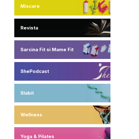
Miscare
Revista
Sarcina Fit si Mame Fit
ShePodcast
Slabit
Wellness
Yoga & Pilates