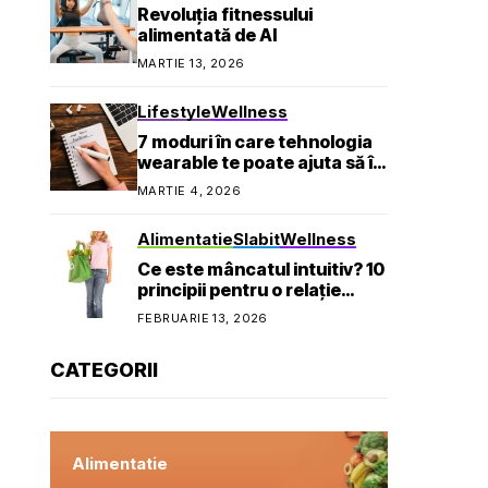
Revoluția fitnessului
alimentată de AI
MARTIE 13, 2026
Lifestyle
Wellness
7 moduri în care tehnologia
wearable te poate ajuta să îți
atingi obiectivele de
MARTIE 4, 2026
sănătate
Alimentatie
Slabit
Wellness
Ce este mâncatul intuitiv? 10
principii pentru o relație
sănătoasă cu mâncarea
FEBRUARIE 13, 2026
CATEGORII
Alimentatie