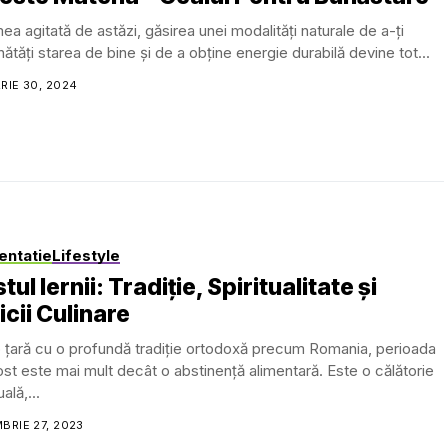
mea agitată de astăzi, găsirea unei modalități naturale de a-ți
ătăți starea de bine și de a obține energie durabilă devine tot...
RIE 30, 2024
entatie
Lifestyle
tul Iernii: Tradiție, Spiritualitate și
icii Culinare
o țară cu o profundă tradiție ortodoxă precum Romania, perioada
st este mai mult decât o abstinență alimentară. Este o călătorie
uală,...
BRIE 27, 2023