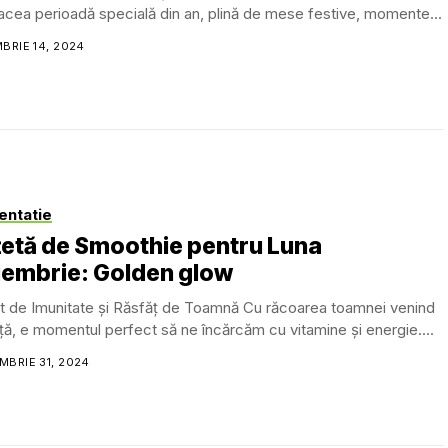
acea perioadă specială din an, plină de mese festive, momente...
BRIE 14, 2024
entatie
etă de Smoothie pentru Luna
iembrie: Golden glow
t de Imunitate și Răsfăț de Toamnă Cu răcoarea toamnei venind
rță, e momentul perfect să ne încărcăm cu vitamine și energie....
BRIE 31, 2024