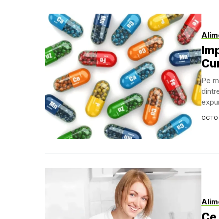
Alim
Imp
Cum
Pe mă
dintr
expun
OCTO
Alim
Ce 