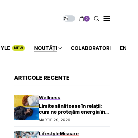
0
TYLE
NOUTĂȚI
COLABORATORI
EN
NEW
ARTICOLE RECENTE
Wellness
Limite sănătoase în relații:
cum ne protejăm energia în
viața socială și profesională
MARTIE 20, 2026
Lifestyle
Miscare