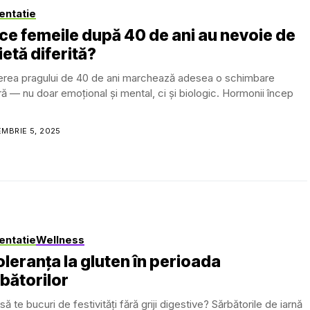
entatie
ce femeile după 40 de ani au nevoie de
ietă diferită?
erea pragului de 40 de ani marchează adesea o schimbare
ă — nu doar emoțional și mental, ci și biologic. Hormonii încep
MBRIE 5, 2025
entatie
Wellness
oleranța la gluten în perioada
bătorilor
ă te bucuri de festivități fără griji digestive? Sărbătorile de iarnă