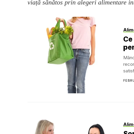
viață sănătos prin alegeri alimentare in
Alim
Ce 
pen
Mânca
recon
satis
FEBRU
Alim
Som