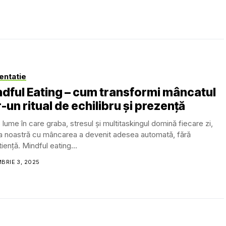
entatie
dful Eating – cum transformi mâncatul
r-un ritual de echilibru și prezență
o lume în care graba, stresul și multitaskingul domină fiecare zi,
ia noastră cu mâncarea a devenit adesea automată, fără
iență. Mindful eating...
BRIE 3, 2025