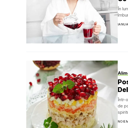
În lu
îmbun
IANUA
Alim
Pos
Del
Într-
de po
spirit
NOIEM