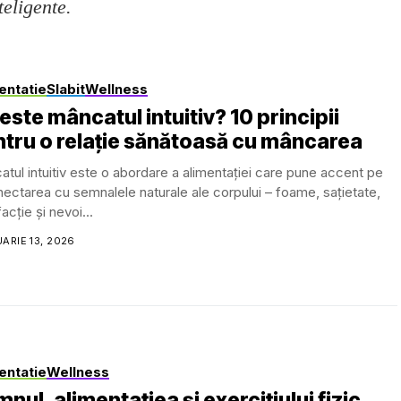
teligente.
entatie
Slabit
Wellness
este mâncatul intuitiv? 10 principii
tru o relație sănătoasă cu mâncarea
tul intuitiv este o abordare a alimentației care pune accent pe
ectarea cu semnalele naturale ale corpului – foame, sațietate,
facție și nevoi...
ARIE 13, 2026
entatie
Wellness
nul, alimentațiea și exercițiului fizic