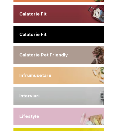
Calatorie Fit
Calatorie Fit
Calatorie Pet Friendly
Infrumusetare
Interviuri
Lifestyle