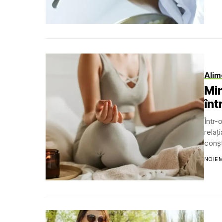
Alim
Min
înt
Într-
relaț
conșt
NOIEM