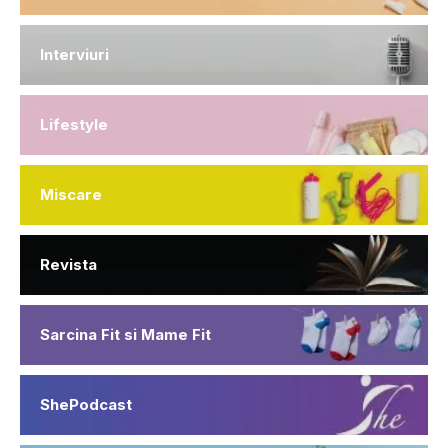
Interviuri
Lifestyle
Miscare
Revista
Sarcina Fit si Mame Fit
ShePodcast