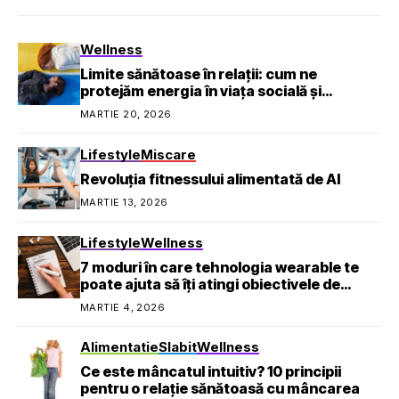
Wellness
Limite sănătoase în relații: cum ne
protejăm energia în viața socială și
profesională
MARTIE 20, 2026
Lifestyle
Miscare
Revoluția fitnessului alimentată de AI
MARTIE 13, 2026
Lifestyle
Wellness
7 moduri în care tehnologia wearable te
poate ajuta să îți atingi obiectivele de
sănătate
MARTIE 4, 2026
Alimentatie
Slabit
Wellness
Ce este mâncatul intuitiv? 10 principii
pentru o relație sănătoasă cu mâncarea