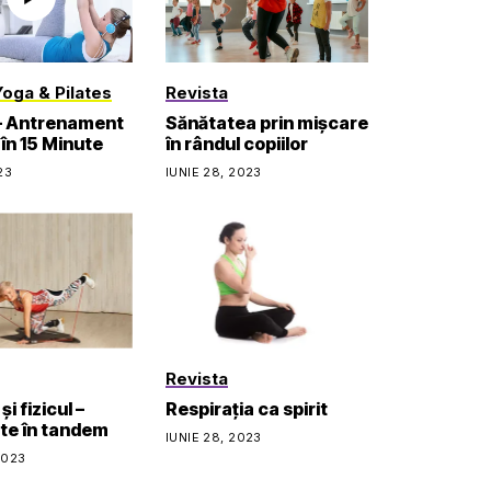
Yoga & Pilates
Revista
 – Antrenament
Sănătatea prin mișcare
 în 15 Minute
în rândul copiilor
23
IUNIE 28, 2023
Revista
și fizicul –
Respirația ca spirit
te în tandem
IUNIE 28, 2023
2023