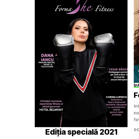
In
F
In
in
fi
o 
Ediția specială 2021
OC