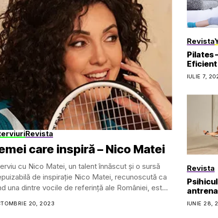
Revista
Pilates
Eficient
IULIE 7, 20
terviuri
Revista
emei care inspiră – Nico Matei
terviu cu Nico Matei, un talent înnăscut și o sursă
Revista
epuizabilă de inspirație Nico Matei, recunoscută ca
Psihicul 
ind una dintre vocile de referință ale României, este
antrena
femeie cu un...
TOMBRIE 20, 2023
IUNIE 28, 