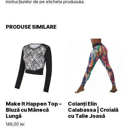
instrucțiunilor de pe eticheta produsului.
PRODUSE SIMILARE
SELECTEAZĂ OPȚIUNILE
CITEȘTE MAI MULT
Make It Happen Top –
Colanți Elin
Bluză cu Mânecă
Calabassa | Croială
Lungă
cu Talie Joasă
149,00
lei