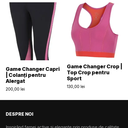
SELECTEAZĂ OPȚIUNILE
Game Changer Crop |
SELECTEAZĂ OPȚIUNILE
Game Changer Capri
Top Crop pentru
| Colanți pentru
Sport
Alergat
130,00
lei
200,00
lei
DESPRE NOI
Inspirând femei active și elegante prin produse de calitate