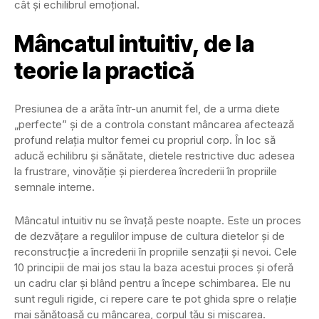
cât și echilibrul emoțional.
Mâncatul intuitiv, de la
teorie la practică
Presiunea de a arăta într-un anumit fel, de a urma diete
„perfecte” și de a controla constant mâncarea afectează
profund relația multor femei cu propriul corp. În loc să
aducă echilibru și sănătate, dietele restrictive duc adesea
la frustrare, vinovăție și pierderea încrederii în propriile
semnale interne.
Mâncatul intuitiv nu se învață peste noapte. Este un proces
de dezvățare a regulilor impuse de cultura dietelor și de
reconstrucție a încrederii în propriile senzații și nevoi. Cele
10 principii de mai jos stau la baza acestui proces și oferă
un cadru clar și blând pentru a începe schimbarea. Ele nu
sunt reguli rigide, ci repere care te pot ghida spre o relație
mai sănătoasă cu mâncarea, corpul tău și mișcarea.