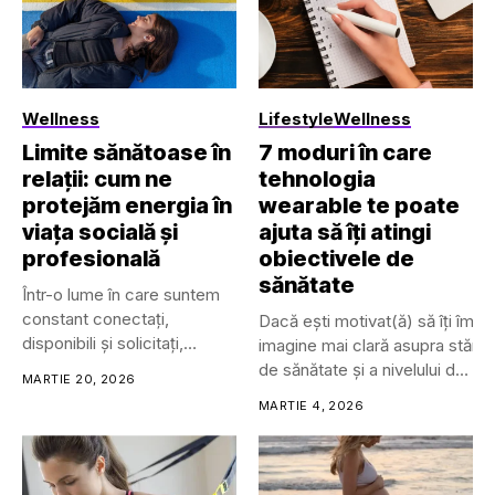
Wellness
Lifestyle
Wellness
Limite sănătoase în
7 moduri în care
relații: cum ne
tehnologia
protejăm energia în
wearable te poate
viața socială și
ajuta să îți atingi
profesională
obiectivele de
sănătate
Într-o lume în care suntem
constant conectați,
Dacă ești motivat(ă) să îți îmbu
disponibili și solicitați,
imagine mai clară asupra stării t
limitele personale...
de sănătate și a nivelului de
MARTIE 20, 2026
wellness.
MARTIE 4, 2026
Trackerele de sănătate și fitne
pot avea mai multe forme, inclu
• Dispozitive cu prindere (clip-
on)