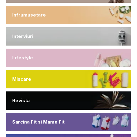
Infrumusetare
Interviuri
Lifestyle
Miscare
Revista
Sarcina Fit si Mame Fit