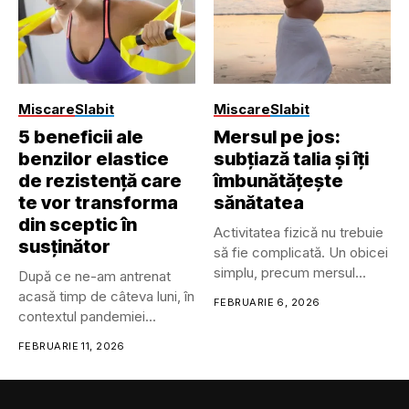
• Îmbrăcăminte inteligentă
• Ochelari și lentile de
contact inteligente
• Căști/headset-uri...
Miscare
Slabit
Miscare
Slabit
5 beneficii ale
Mersul pe jos:
benzilor elastice
subțiază talia și îți
de rezistență care
îmbunătățește
te vor transforma
sănătatea
din sceptic în
Activitatea fizică nu trebuie
susținător
să fie complicată. Un obicei
simplu, precum mersul...
După ce ne-am antrenat
acasă timp de câteva luni, în
FEBRUARIE 6, 2026
contextul pandemiei...
FEBRUARIE 11, 2026