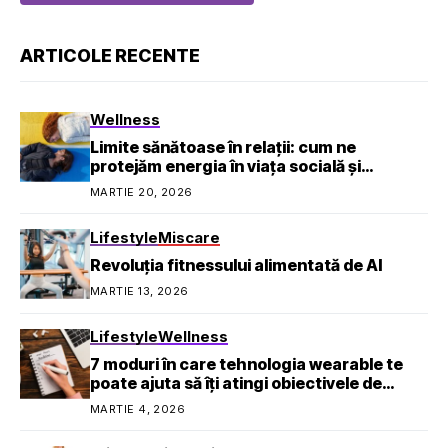
ARTICOLE RECENTE
Wellness
Limite sănătoase în relații: cum ne
protejăm energia în viața socială și
profesională
MARTIE 20, 2026
Lifestyle
Miscare
Revoluția fitnessului alimentată de AI
MARTIE 13, 2026
Lifestyle
Wellness
7 moduri în care tehnologia wearable te
poate ajuta să îți atingi obiectivele de
sănătate
MARTIE 4, 2026