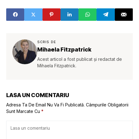
care te vor
poate ajuta să îți
transforma din
atingi obiectivele
sceptic în
de sănătate
susținător
SCRIS DE
Mihaela Fitzpatrick
Acest articol a fost publicat și redactat de
Mihaela Fitzpatrick.
LASA UN COMENTARIU
Adresa Ta De Email Nu Va Fi Publicată.
Câmpurile Obligatorii
Sunt Marcate Cu
*