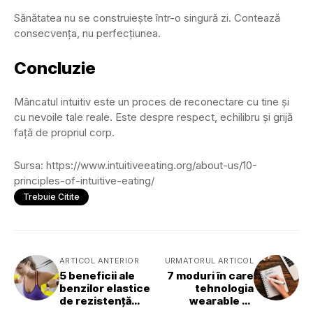
Sănătatea nu se construiește într-o singură zi. Contează
consecvența, nu perfecțiunea.
Concluzie
Mâncatul intuitiv este un proces de reconectare cu tine și
cu nevoile tale reale. Este despre respect, echilibru și grijă
față de propriul corp.
Sursa: https://www.intuitiveeating.org/about-us/10-
principles-of-intuitive-eating/
Trebuie Citite
ARTICOL ANTERIOR
URMATORUL ARTICOL
5 beneficii ale
7 moduri în care
benzilor elastice
tehnologia
de rezistență
wearable te