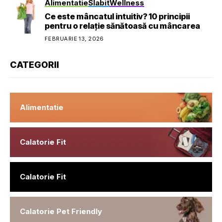
Alimentatie
Slabit
Wellness
Ce este mâncatul intuitiv? 10 principii
pentru o relație sănătoasă cu mâncarea
FEBRUARIE 13, 2026
CATEGORII
Alimentatie
Calatorie Fit
Calatorie Fit
Calatorie Pet Friendly