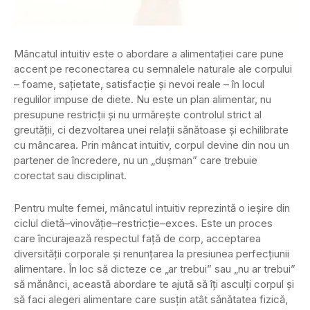
Mâncatul intuitiv este o abordare a alimentației care pune
accent pe reconectarea cu semnalele naturale ale corpului
– foame, sațietate, satisfacție și nevoi reale – în locul
regulilor impuse de diete. Nu este un plan alimentar, nu
presupune restricții și nu urmărește controlul strict al
greutății, ci dezvoltarea unei relații sănătoase și echilibrate
cu mâncarea. Prin mâncat intuitiv, corpul devine din nou un
partener de încredere, nu un „dușman” care trebuie
corectat sau disciplinat.
Pentru multe femei, mâncatul intuitiv reprezintă o ieșire din
ciclul dietă–vinovăție–restricție–exces. Este un proces
care încurajează respectul față de corp, acceptarea
diversității corporale și renunțarea la presiunea perfecțiunii
alimentare. În loc să dicteze ce „ar trebui” sau „nu ar trebui”
să mănânci, această abordare te ajută să îți asculți corpul și
să faci alegeri alimentare care susțin atât sănătatea fizică,