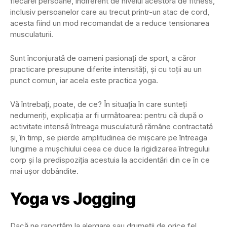
fiecărei persoane, indiferent de nivelul acestora de fitness,
inclusiv persoanelor care au trecut printr-un atac de cord,
acesta fiind un mod recomandat de a reduce tensionarea
musculaturii.
Sunt înconjurată de oameni pasionați de sport, a căror
practicare presupune diferite intensități, și cu toții au un
punct comun, iar acela este practica yoga.
Vă întrebaţi, poate, de ce? În situația în care sunteți
nedumeriți, explicația ar fi următoarea: pentru că după o
activitate intensă întreaga musculatură rămâne contractată
și, în timp, se pierde amplitudinea de mișcare pe întreaga
lungime a mușchiului ceea ce duce la rigidizarea întregului
corp și la predispoziția acestuia la accidentări din ce în ce
mai ușor dobândite.
Yoga vs Jogging
Dacă ne raportăm la alergare sau drumeții de orice fel,