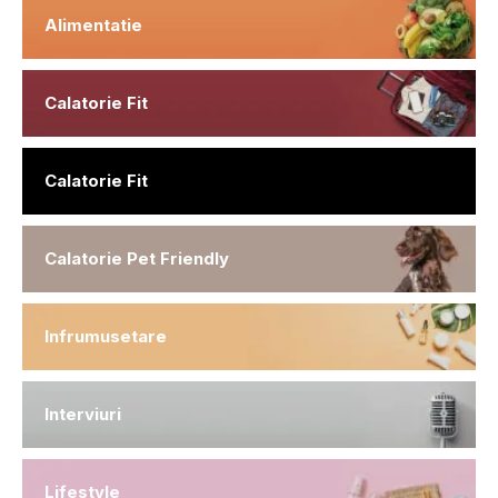
Alimentatie
Calatorie Fit
Calatorie Fit
Calatorie Pet Friendly
Infrumusetare
Interviuri
Lifestyle