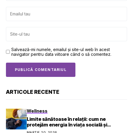
Salvează-mi numele, emailul și site-ul web în acest
navigator pentru data viitoare când o să comentez.
ARTICOLE RECENTE
Wellness
Limite sănătoase în relații: cum ne
protejăm energia în viața socială și
profesională
MARTIE 20, 2026