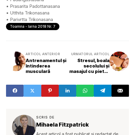
• Prasarita Padottanasana
• Utthita Trikonasana
• Parivrtta Trikonasana
Toamna - Iarna 2018 Nr. 7
ARTICOL ANTERIOR
URMATORUL ARTICOL
Antrenamentul și
Stresul, boala
întinderea
secolului și
musculară
masajul cu pietre
calde
SCRIS DE
Mihaela Fitzpatrick
Acest articol a fost publicat și redactat de