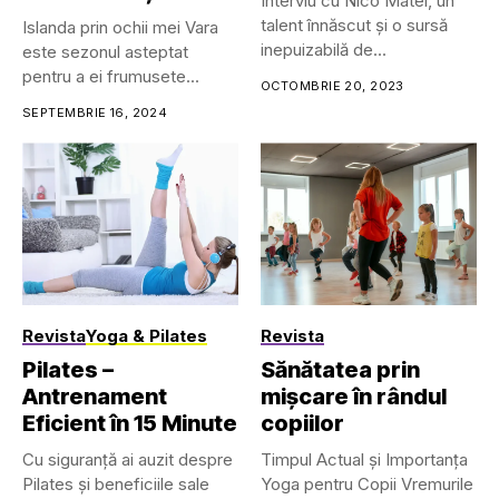
Interviu cu Nico Matei, un
talent înnăscut și o sursă
Islanda prin ochii mei Vara
inepuizabilă de...
este sezonul asteptat
pentru a ei frumusete...
OCTOMBRIE 20, 2023
SEPTEMBRIE 16, 2024
Revista
Yoga & Pilates
Revista
Pilates –
Sănătatea prin
Antrenament
mișcare în rândul
Eficient în 15 Minute
copiilor
Cu siguranță ai auzit despre
Timpul Actual și Importanța
Pilates și beneficiile sale
Yoga pentru Copii Vremurile