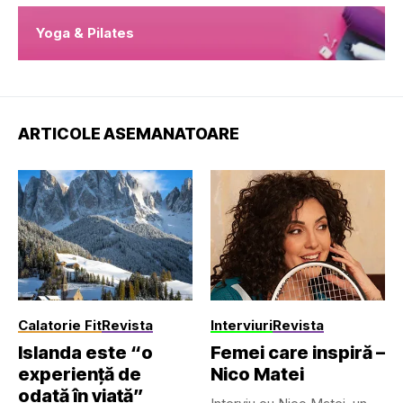
Yoga & Pilates
ARTICOLE ASEMANATOARE
Calatorie Fit
Revista
Interviuri
Revista
Islanda este “o
Femei care inspiră –
experiență de
Nico Matei
odată în viață”