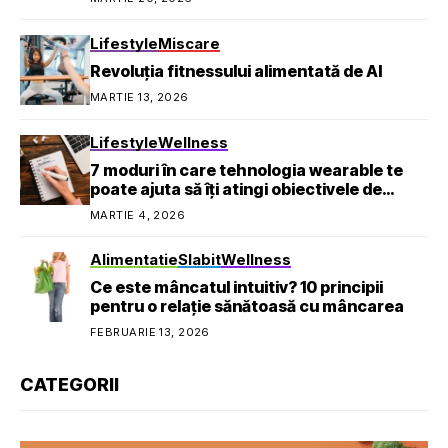
Lifestyle
Miscare
Revoluția fitnessului alimentată de AI
MARTIE 13, 2026
Lifestyle
Wellness
7 moduri în care tehnologia wearable te
poate ajuta să îți atingi obiectivele de
sănătate
MARTIE 4, 2026
Alimentatie
Slabit
Wellness
Ce este mâncatul intuitiv? 10 principii
pentru o relație sănătoasă cu mâncarea
FEBRUARIE 13, 2026
CATEGORII