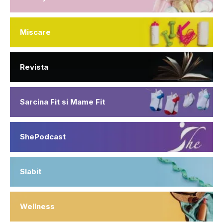
Miscare
Revista
Sarcina Fit si Mame Fit
ShePodcast
Slabit
Wellness