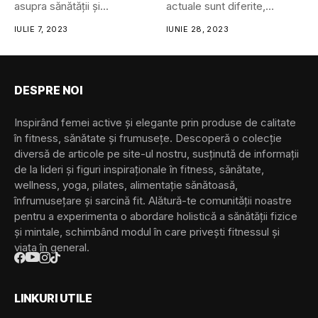
asupra sănătății și...
actuale sunt diferite,
interesante...
IULIE 7, 2023
IUNIE 28, 2023
DESPRE NOI
Inspirând femei active și elegante prin produse de calitate
în fitness, sănătate și frumusețe. Descoperă o colecție
diversă de articole pe site-ul nostru, susținută de informații
de la lideri și figuri inspiraționale în fitness, sănătate,
wellness, yoga, pilates, alimentație sănătoasă,
înfrumusețare și sarcină fit. Alătură-te comunității noastre
pentru a experimenta o abordare holistică a sănătății fizice
și mintale, schimbând modul în care privești fitnessul și
viața în general.
LINKURI UTILE