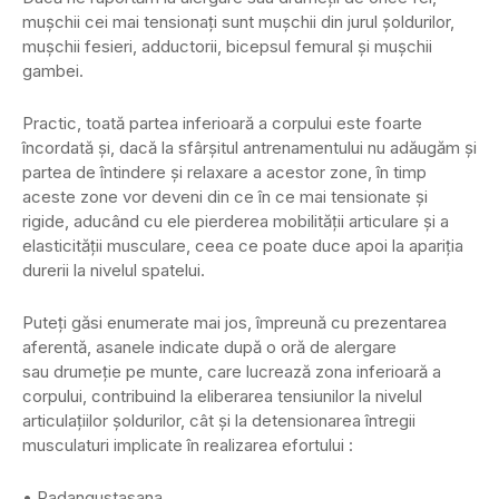
mușchii cei mai tensionați sunt mușchii din jurul șoldurilor,
mușchii fesieri, adductorii, bicepsul femural și mușchii
gambei.
Practic, toată partea inferioară a corpului este foarte
încordată și, dacă la sfârșitul antrenamentului nu adăugăm și
partea de întindere și relaxare a acestor zone, în timp
aceste zone vor deveni din ce în ce mai tensionate și
rigide, aducând cu ele pierderea mobilității articulare și a
elasticității musculare, ceea ce poate duce apoi la apariția
durerii la nivelul spatelui.
Puteți găsi enumerate mai jos, împreună cu prezentarea
aferentă, asanele indicate după o oră de alergare
sau drumeție pe munte, care lucrează zona inferioară a
corpului, contribuind la eliberarea tensiunilor la nivelul
articulațiilor șoldurilor, cât și la detensionarea întregii
musculaturi implicate în realizarea efortului :
• Padangustasana