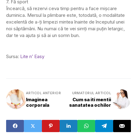
7. Fă sport
Încearcă, să rezervi ceva timp pentru a face mișcare
duminica. Mersul la plimbare este, totodată, o modalitate
excelentă de a-ți limpezi mintea înainte de începutul unei
noi săptămâni. Nu numai că te vei simți mai puțin letargic,
dar te va ajuta și să ai un somn bun.
Sursa:
Lite n’ Easy
ARTICOL ANTERIOR
URMATORUL ARTICOL
Imaginea
Cum sa iti mentii
corporala
sanatatea ochilor