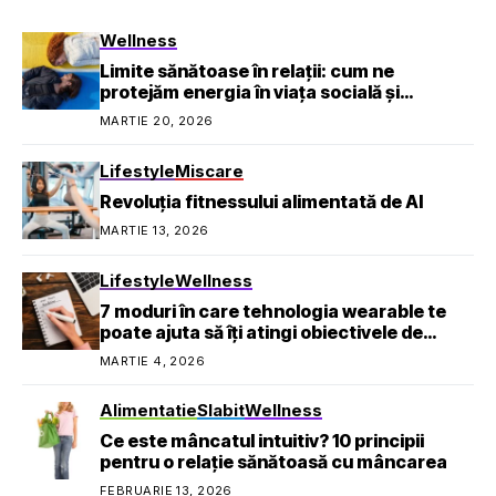
Wellness
Limite sănătoase în relații: cum ne
protejăm energia în viața socială și
profesională
MARTIE 20, 2026
Lifestyle
Miscare
Revoluția fitnessului alimentată de AI
MARTIE 13, 2026
Lifestyle
Wellness
7 moduri în care tehnologia wearable te
poate ajuta să îți atingi obiectivele de
sănătate
MARTIE 4, 2026
Alimentatie
Slabit
Wellness
Ce este mâncatul intuitiv? 10 principii
pentru o relație sănătoasă cu mâncarea
FEBRUARIE 13, 2026