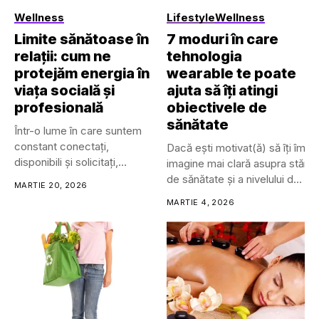
Wellness
Lifestyle
Wellness
Limite sănătoase în
7 moduri în care
relații: cum ne
tehnologia
protejăm energia în
wearable te poate
viața socială și
ajuta să îți atingi
profesională
obiectivele de
sănătate
Într-o lume în care suntem
constant conectați,
Dacă ești motivat(ă) să îți îmbu
disponibili și solicitați,
imagine mai clară asupra stării t
limitele personale...
de sănătate și a nivelului de
MARTIE 20, 2026
wellness.
MARTIE 4, 2026
Trackerele de sănătate și fitne
pot avea mai multe forme, inclu
• Dispozitive cu prindere (clip-
on)
• Îmbrăcăminte inteligentă
• Ochelari și lentile de
contact inteligente