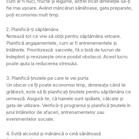
cum ar fi nuci, fructe și legume, astfel încât diminețile să-ți
fie mai ușoare. Având mâncăruri sănătoase, gata preparate,
poți economisi mult timp.
2. Planifică-ți săptămâna
Notează tot ce vrei să obții pentru săptămâna viitoare.
Planifică angajamentele, cum ar fi antrenamentele și
întâlnirile. Prioritizează sarcinile, fă o listă de lucruri de
îndeplinit și revizuiește orice posibil obstacol. Acest lucru
poate ajuta la reducerea stresului.
3. Planifică ținutele pe care le vei purta
Un obicei ce îți poate economisi timp, dimineața când te
grăbesti, este să îți planificați ținutele pentru săptămâna ce
urmează. Asigură-te, că hainele sunt spălate, călcate și
gata de utilizare. Verifică-ți programul și planifică ținutele în
jurul întâlnirilor de afaceri, antrenamentelor sau
evenimentelor sociale.
4. Evită alcoolul și mănâncă o cină sănătoasă