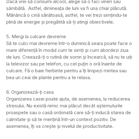
Dacă vrei să consumi alcool, alege să o faci vineri sau
sâmbătă. Astfel, dimineața de luni va fi una chiar plăcută.
Mănâncă o cină sănătoasă, astfel, te vei trezi simțindu-te
plină de energie și pregătită să-ți atingi obiectivele.
5. Mergi la culcare devreme
Să te culci mai devreme într-o duminică seara poate face o
mare diferență în modul cum te simți și cum abordezi ziua
de luni. Creează-ți o rutină de somn și încearcă, să nu te uiți
la televizor sau pe telefon, cu cel puțin o oră înainte de
culcare. Fă o baie fierbinte pentru a îți limpezi mintea sau
bea un ceai de plante pentru a te relaxa.
6. Organizează-ți casa
Organizarea casei poate ajuta, de asemenea, la reducerea
stresului. Nu există nimic mai plăcut decât așternuturile
proaspete sau o casă ordonată care să-ți inducă starea de
calmitate și să te mențină într-un context pozitiv. De
asemenea, îți va crește și nivelul de productivitate.