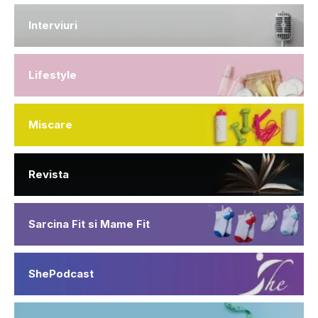
Interviuri
Lifestyle
Miscare
Revista
Sarcina Fit si Mame Fit
ShePodcast