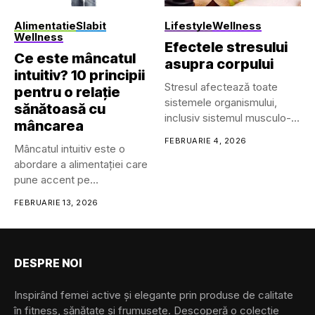
• Căști/headset-uri...
Alimentatie
Slabit
Lifestyle
Wellness
Wellness
Efectele stresului
Ce este mâncatul
asupra corpului
intuitiv? 10 principii
Stresul afectează toate
pentru o relație
sistemele organismului,
sănătoasă cu
inclusiv sistemul musculo-
mâncarea
scheletic, respirator,
FEBRUARIE 4, 2026
Mâncatul intuitiv este o
cardiovascular, endocrin,
abordare a alimentației care
gastrointestinal,...
pune accent pe
reconectarea...
FEBRUARIE 13, 2026
DESPRE NOI
Inspirând femei active și elegante prin produse de calitate
în fitness, sănătate și frumusețe. Descoperă o colecție