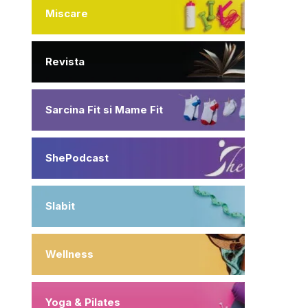
Miscare
Revista
Sarcina Fit si Mame Fit
ShePodcast
Slabit
Wellness
Yoga & Pilates