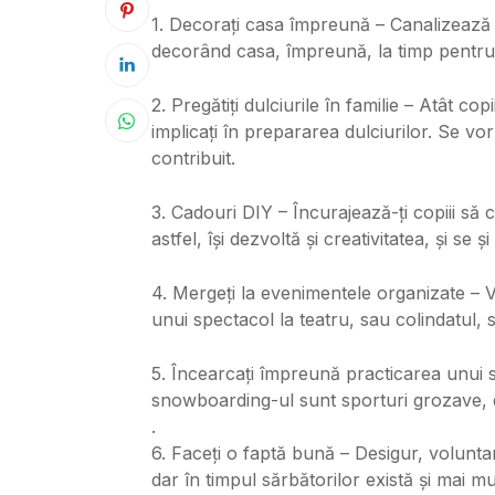
1. Decorați casa împreună – Canalizează 
decorând casa, împreună, la timp pentru
2. Pregătiți dulciurile în familie – Atât cop
implicați în prepararea dulciurilor. Se vor 
contribuit.
3. Cadouri DIY – Încurajează-ți copiii să c
astfel, își dezvoltă și creativitatea, și se și
4. Mergeți la evenimentele organizate – V
unui spectacol la teatru, sau colindatul, 
5. Încearcați împreună practicarea unui s
snowboarding-ul sunt sporturi grozave, d
.
6. Faceți o faptă bună – Desigur, volunta
dar în timpul sărbătorilor există și mai mu