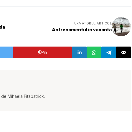
URMATORUL ARTICOL
ada
Antrenamentul in vacanta
Pin
t de Mihaela Fitzpatrick.