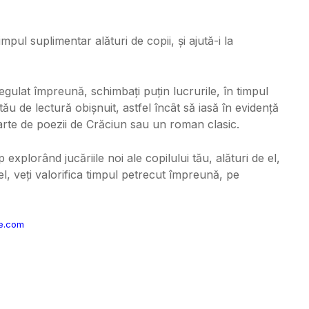
mpul suplimentar alături de copii, și ajută-i la
d regulat împreună, schimbați puțin lucrurile, în timpul
tău de lectură obișnuit, astfel încât să iasă în evidență
carte de poezii de Crăciun sau un roman clasic.
 explorând jucăriile noi ale copilului tău, alături de el,
fel, veți valorifica timpul petrecut împreună, pe
e.com