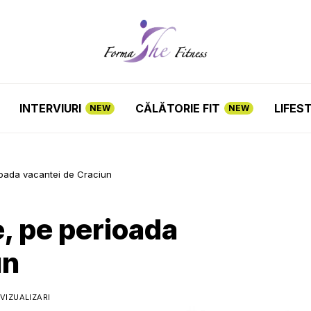
INTERVIURI
CĂLĂTORIE FIT
LIFES
NEW
NEW
erioada vacantei de Craciun
ie, pe perioada
un
VIZUALIZARI