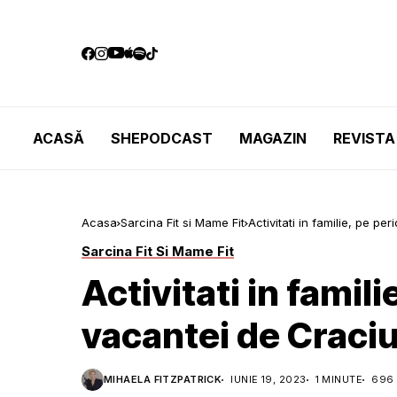
ACASĂ
SHEPODCAST
MAGAZIN
REVISTA
Acasa
Sarcina Fit si Mame Fit
Activitati in familie, pe p
Sarcina Fit Si Mame Fit
Activitati in famil
vacantei de Craci
MIHAELA FITZPATRICK
IUNIE 19, 2023
1 MINUTE
696 