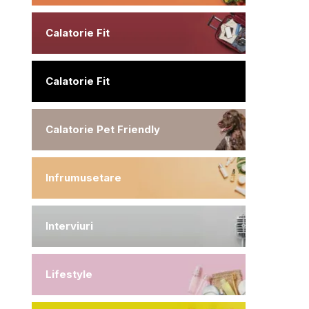
Calatorie Fit
Calatorie Fit
Calatorie Pet Friendly
Infrumusetare
Interviuri
Lifestyle