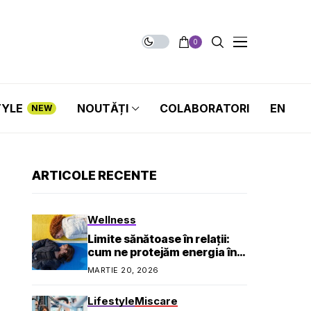
0
TYLE
NOUTĂȚI
COLABORATORI
EN
NEW
ARTICOLE RECENTE
Wellness
Limite sănătoase în relații:
cum ne protejăm energia în
viața socială și profesională
MARTIE 20, 2026
Lifestyle
Miscare