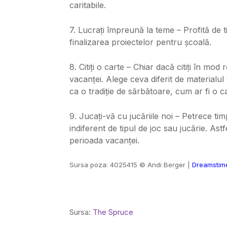
caritabile.
7. Lucrați împreună la teme – Profită de ti
finalizarea proiectelor pentru școală.
8. Citiți o carte – Chiar dacă citiți în mo
vacanței. Alege ceva diferit de materialul 
ca o tradiție de sărbătoare, cum ar fi o 
9. Jucați-vă cu jucăriile noi – Petrece timp
indiferent de tipul de joc sau jucărie. Ast
perioada vacanței.
Sursa poza: 4025415 © Andi Berger |
Dreamstim
Sursa:
The Spruce