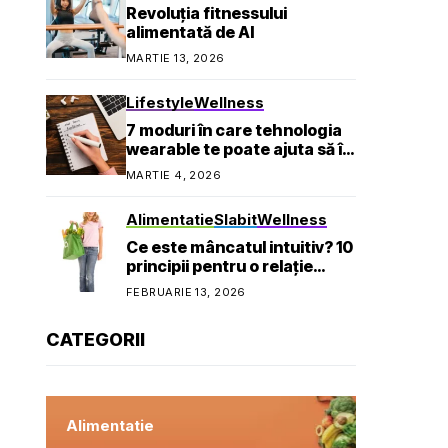
Revoluția fitnessului
alimentată de AI
MARTIE 13, 2026
Lifestyle
Wellness
7 moduri în care tehnologia
wearable te poate ajuta să îți
atingi obiectivele de
MARTIE 4, 2026
sănătate
Alimentatie
Slabit
Wellness
Ce este mâncatul intuitiv? 10
principii pentru o relație
sănătoasă cu mâncarea
FEBRUARIE 13, 2026
CATEGORII
Alimentatie