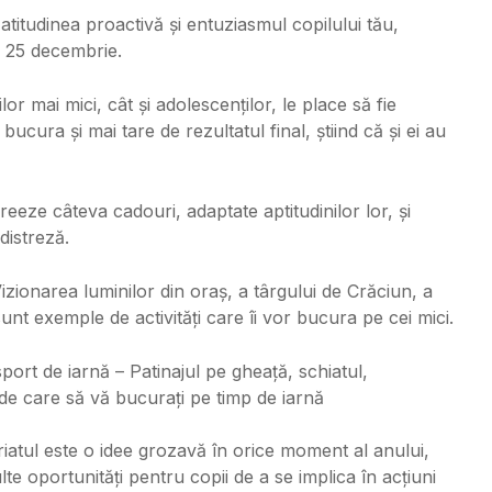
atitudinea proactiv
ă
și entuziasmul copilului tău,
 25 decembrie.
iilor mai mici, cât și adolescenților, le place să fie
bucura și mai tare de rezultatul final, știind că și ei au
reeze câteva cadouri, adaptate aptitudinilor lor, și
 distreză.
izionarea luminilor din oraș, a târgului de Crăciun, a
sunt exemple de activități care îi vor bucura pe cei mici.
port de iarnă – Patinajul pe gheață, schiatul,
e care să vă bucurați pe timp de iarnă
riatul este o idee grozavă în orice moment al anului,
lte oportunități pentru copii de a se implica în acțiuni