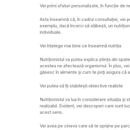
Vei primi sfaturi personalizate, în funcție de n
Asta înseamnă că, în cadrul consultației, vei pr
exemplu, dacă încerci să slăbești, un nutrițion
individuale.
Vei înțelege mai bine ce înseamnă nutriția
Nutriționistul va putea explica știința din sp
acestea ne afectează organismul. În plus, vei a
găsesc în alimente și cum te poți asigura că as
Vei putea să îți stabilești obiective realiste
Nutriționistul va lua în considerare situația și s
realizabil. Evident, vei descoperi care sunt luc
acest sens.
Vei avea pe cineva care să te sprijine pe par