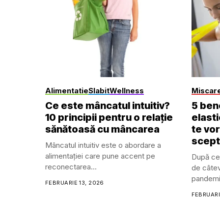
Alimentatie
Slabit
Wellness
Miscar
Ce este mâncatul intuitiv?
5 bene
10 principii pentru o relație
elasti
sănătoasă cu mâncarea
te vo
scepti
Mâncatul intuitiv este o abordare a
alimentației care pune accent pe
După ce
reconectarea...
de câteva
pandemie
FEBRUARIE 13, 2026
FEBRUARIE