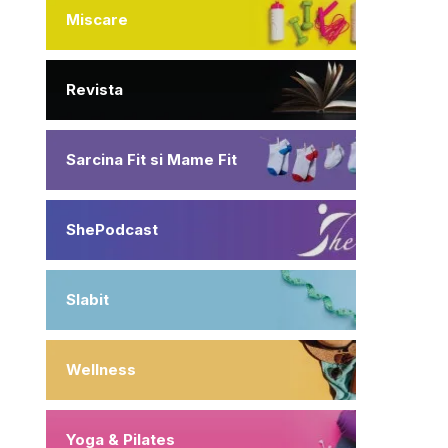
Miscare
Revista
Sarcina Fit si Mame Fit
ShePodcast
Slabit
Wellness
Yoga & Pilates