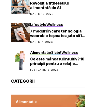
Revoluția fitnessului
alimentată de AI
MARTIE 13, 2026
Lifestyle
Wellness
7 moduri în care tehnologia
wearable te poate ajuta să îți
atingi obiectivele de
MARTIE 4, 2026
sănătate
Alimentatie
Slabit
Wellness
Ce este mâncatul intuitiv? 10
principii pentru o relație
sănătoasă cu mâncarea
FEBRUARIE 13, 2026
CATEGORII
Alimentatie