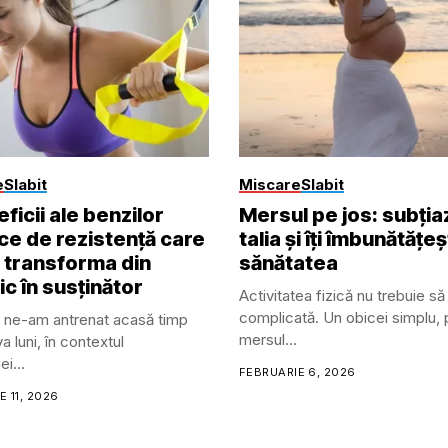
e
Slabit
Miscare
Slabit
ficii ale benzilor
Mersul pe jos: subția
ce de rezistență care
talia și îți îmbunătățe
r transforma din
sănătatea
c în susținător
Activitatea fizică nu trebuie să 
complicată. Un obicei simplu,
 ne-am antrenat acasă timp
mersul...
 luni, în contextul
i...
FEBRUARIE 6, 2026
 11, 2026