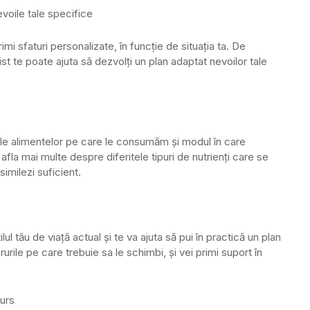
evoile tale specifice
imi sfaturi personalizate, în funcție de situația ta. De
ist te poate ajuta să dezvolți un plan adaptat nevoilor tale
atele alimentelor pe care le consumăm și modul în care
fla mai multe despre diferitele tipuri de nutrienți care se
imilezi suficient.
tilul tău de viață actual și te va ajuta să pui în practică un plan
rurile pe care trebuie sa le schimbi, și vei primi suport în
curs