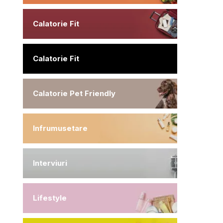
Calatorie Fit
Calatorie Fit
Calatorie Pet Friendly
Infrumusetare
Interviuri
Lifestyle