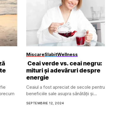
Miscare
Slabit
Wellness
ză
Ceai verde vs. ceai negru:
ște
mituri și adevăruri despre
energie
fie
Ceaiul a fost apreciat de secole pentru
 precum
beneficiile sale asupra sănătății și...
SEPTEMBRIE 12, 2024