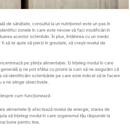
lă de sănătate, consultul la un nutriționist este un pas în
 identifici zonele în care este nevoie să faci modificări în
fectuarea acestor schimbări. În plus, întâlnirea cu un medic
 fi să te ajute să pierzi în greutate, să crești nivelul de
ncentrează pe știința alimentației. Ei înțeleg modul în care
 generală și ne pot sfătui cu privire la cum să ne asigurăm că
ajuta să identificăm schimbările pe care este indicat să le facem
u a ne atinge obiectivele.
și despre cum funcționează
 care alimentele îți afectează nivelul de energie, starea de
 ajuta să înțelegi modul în care organismul tău răspunde la
 mai bune pentru tine.