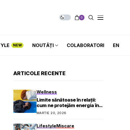
0
TYLE
NOUTĂȚI
COLABORATORI
EN
NEW
ARTICOLE RECENTE
Wellness
Limite sănătoase în relații:
cum ne protejăm energia în
viața socială și profesională
MARTIE 20, 2026
Lifestyle
Miscare