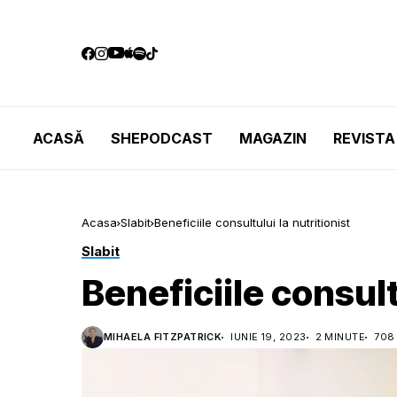
ACASĂ
SHEPODCAST
MAGAZIN
REVISTA
Acasa
Slabit
Beneficiile consultului la nutritionist
Slabit
Beneficiile consult
MIHAELA FITZPATRICK
IUNIE 19, 2023
2 MINUTE
708