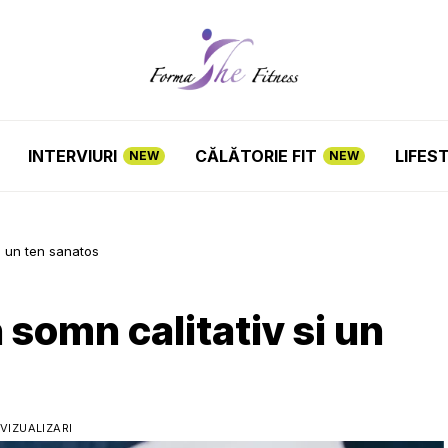
INTERVIURI
CĂLĂTORIE FIT
LIFES
NEW
NEW
si un ten sanatos
 somn calitativ si un
 VIZUALIZARI