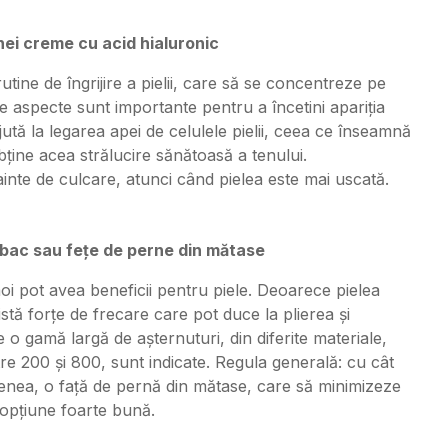
unei creme cu acid hialuronic
tine de îngrijire a pielii, care să se concentreze pe
e aspecte sunt importante pentru a încetini apariția
jută la legarea apei de celulele pielii, ceea ce înseamnă
bține acea strălucire sănătoasă a tenului.
ainte de culcare, atunci când pielea este mai uscată.
mbac sau fețe de perne din mătase
oi pot avea beneficii pentru piele. Deoarece pielea
istă forțe de frecare care pot duce la plierea și
ie o gamă largă de așternuturi, din diferite materiale,
e 200 și 800, sunt indicate. Regula generală: cu cât
menea, o față de pernă din mătase, care să minimizeze
o opțiune foarte bună.