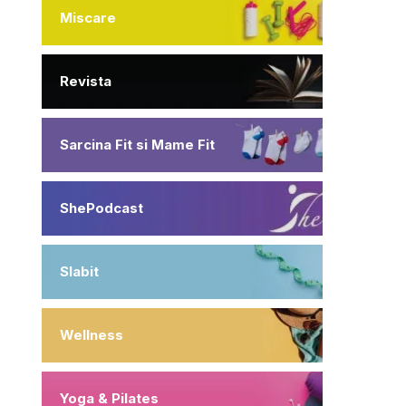
Miscare
Revista
Sarcina Fit si Mame Fit
ShePodcast
Slabit
Wellness
Yoga & Pilates