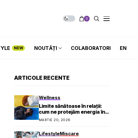
0
TYLE
NOUTĂȚI
COLABORATORI
EN
NEW
ARTICOLE RECENTE
Wellness
Limite sănătoase în relații:
cum ne protejăm energia în
viața socială și profesională
MARTIE 20, 2026
Lifestyle
Miscare