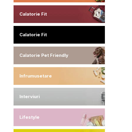
Calatorie Fit
Calatorie Fit
Calatorie Pet Friendly
Infrumusetare
Interviuri
Lifestyle