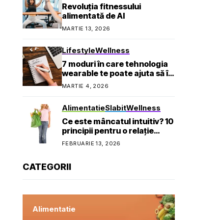
Revoluția fitnessului
alimentată de AI
MARTIE 13, 2026
Lifestyle
Wellness
7 moduri în care tehnologia
wearable te poate ajuta să îți
atingi obiectivele de
MARTIE 4, 2026
sănătate
Alimentatie
Slabit
Wellness
Ce este mâncatul intuitiv? 10
principii pentru o relație
sănătoasă cu mâncarea
FEBRUARIE 13, 2026
CATEGORII
Alimentatie