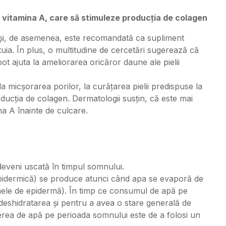
 vitamina A, care să stimuleze producția de
colagen
 și, de asemenea, este recomandată ca supliment
tuia. În plus, o multitudine de cercetări sugerează că
pot ajuta la ameliorarea oricăror daune ale pielii
la micșorarea porilor, la curățarea pielii predispuse la
roducția de colagen. Dermatologii susțin, că este mai
a A înainte de culcare.
 deveni uscată în timpul somnului.
pidermică) se produce atunci când apa se evaporă de
mele de epidermă). În timp ce consumul de apă pe
a deshidratarea și pentru a avea o stare generală de
erea de apă pe perioada somnului este de a folosi un