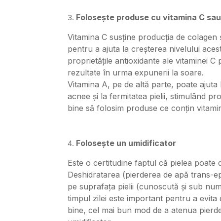
Folosește produse cu vitamina C sau
Vitamina C susține producția de colagen
pentru a ajuta la creșterea nivelului aces
proprietățile antioxidante ale vitaminei C 
rezultate în urma expunerii la soare.
Vitamina A, pe de altă parte, poate ajuta 
acnee și la fermitatea pielii, stimulând p
bine să folosim produse ce conțin vitamin
Folosește un umidificator
Este o certitudine faptul că pielea poate
Deshidratarea (pierderea de apă trans-e
pe suprafața pielii (cunoscută și sub nu
timpul zilei este important pentru a evit
bine, cel mai bun mod de a atenua pierd