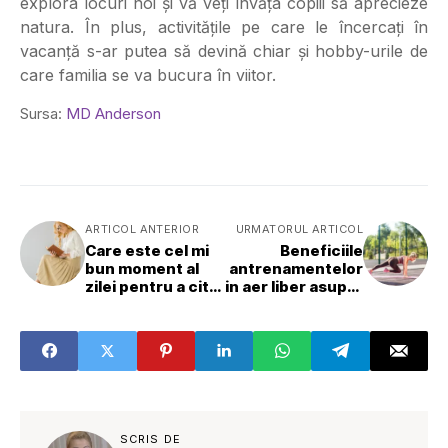
explora locuri noi și vă veți învăța copiii să aprecieze
natura. În plus, activitățile pe care le încercați în
vacanță s-ar putea să devină chiar și hobby-urile de
care familia se va bucura în viitor.
Sursa:
MD Anderson
ARTICOL ANTERIOR
URMATORUL ARTICOL
Care este cel mi
Beneficiile
bun moment al
antrenamentelor
zilei pentru a citi
in aer liber asupra
o carte?
sanatatii mintale
si fizice
SCRIS DE