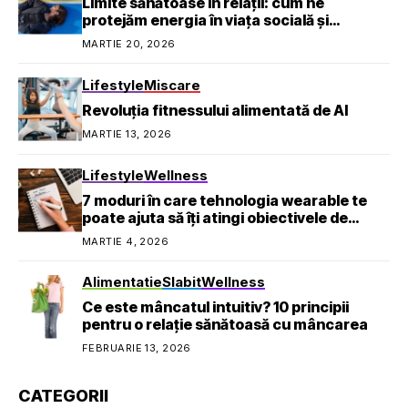
Limite sănătoase în relații: cum ne
protejăm energia în viața socială și
profesională
MARTIE 20, 2026
Lifestyle
Miscare
Revoluția fitnessului alimentată de AI
MARTIE 13, 2026
Lifestyle
Wellness
7 moduri în care tehnologia wearable te
poate ajuta să îți atingi obiectivele de
sănătate
MARTIE 4, 2026
Alimentatie
Slabit
Wellness
Ce este mâncatul intuitiv? 10 principii
pentru o relație sănătoasă cu mâncarea
FEBRUARIE 13, 2026
CATEGORII