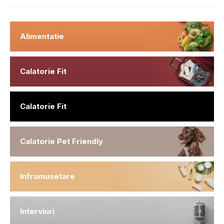
Alimentatie
Calatorie Fit
Calatorie Fit
Calatorie Pet Friendly
Infrumusetare
Interviuri