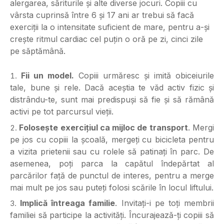
alergarea, săriturile și alte diverse jocuri. Copiii cu
vârsta cuprinsă între 6 și 17 ani ar trebui să facă
exerciții la o intensitate suficient de mare, pentru a-și
crește ritmul cardiac cel puțin o oră pe zi, cinci zile
pe săptămână.
Fii un model.
Copiii urmăresc și imită obiceiurile
tale, bune și rele. Dacă aceștia te văd
activ fizic și
distrându-te, sunt mai predispuși să fie și să rămână
activi pe tot parcursul vieții.
Folosește exercițiul ca mijloc de transport
. Mergi
pe jos cu copiii la școală, mergeți
cu bicicleta pentru
a vizita prietenii sau cu rolele să patinați în parc. De
asemenea, poți parca la capătul îndepărtat al
parcărilor față de punctul de interes, pentru a merge
mai mult pe jos sau puteți folosi scările în locul liftului.
Implică întreaga familie
. Invitați-i pe toți membrii
familiei să participe la activități.
Încurajează-ți copiii să