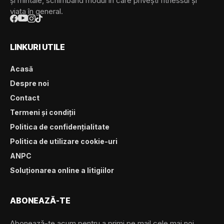
și mintale, schimbând modul în care privești fitnessul și
viața în general.
LINKURI UTILE
Acasă
Despre noi
Contact
Termeni și condiții
Politica de confidențialitate
Politica de utilizare cookie-uri
ANPC
Soluționarea online a litigiilor
ABONEAZĂ-TE
Abonează-te acum pentru a primi pe mail cele mai noi