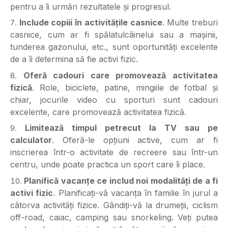
pentru a îi urmări rezultatele și progresul.
Include copiii în activitățile casnice
. Multe treburi
casnice, cum ar fi spălatul
câinelui sau a mașinii,
tunderea gazonului, etc., sunt oportunități excelente
de a îi determina să fie activi fizic.
Oferă cadouri care promovează activitatea
fizică
. Role, biciclete, patine, mingiile de
fotbal și
chiar, jocurile video cu sporturi sunt cadouri
excelente, care promovează activitatea fizică.
Limitează timpul petrecut la TV sau pe
calculator
. Oferă-le opțiuni active, cum ar fi
inscrierea într-o activitate de recreere sau într-un
centru, unde poate practica un sport care îi place.
Planifică vacanțe ce includ noi modalități de a fi
activi fizic
. Planificați-vă vacanța în familie în jurul a
câtorva activități fizice. Gândiți-vă la drumeții, ciclism
off-road, caiac, camping sau snorkeling. Veți putea