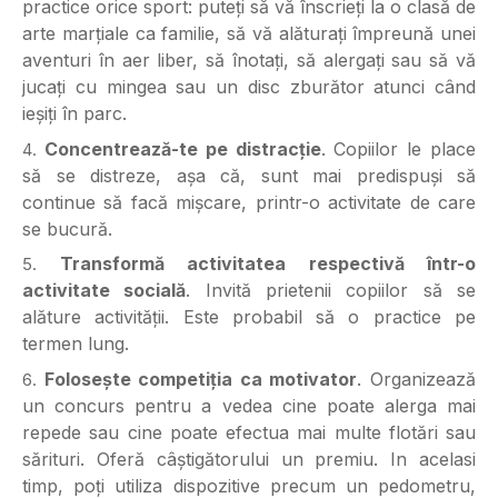
practice orice sport: puteți să vă înscrieți la o clasă de
arte marțiale ca familie, să vă alăturați împreună unei
aventuri în aer liber, să înotați, să alergați sau să vă
jucați cu mingea sau un disc zburător atunci când
ieșiți în parc.
Concentrează-te pe distracție
. Copiilor le place
să se distreze, așa că, sunt mai
predispuși să
continue să facă mișcare, printr-o activitate de care
se bucură.
Transformă activitatea respectivă într-o
activitate socială
. Invită prietenii copiilor
să se
alăture activității. Este probabil să o practice pe
termen lung.
Folosește competiția ca motivator
. Organizează
un concurs pentru a vedea cine poate
alerga mai
repede sau cine poate efectua mai multe flotări sau
sărituri. Oferă câștigătorului un premiu. In acelasi
timp, poți utiliza dispozitive precum un pedometru,