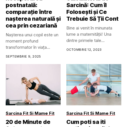
postnatală:
Sarcină: Cum îl
comparație între
Folosești și Ce
nașterea naturală și
Trebuie Să Ții Cont
cea prin cezariană
Bine ai venit în minunata
lume a maternității! Una
Nașterea unui copil este un
dintre primele tale...
moment profund
transformator în viața
OCTOMBRIE 12, 2023
oricărei femei....
SEPTEMBRIE 9, 2025
Sarcina Fit Si Mame Fit
Sarcina Fit Si Mame Fit
20 de Minute de
Cum poti sa iti