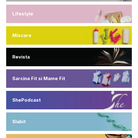
Lifestyle
Miscare
Revista
Sarcina Fit si Mame Fit
ShePodcast
Slabit