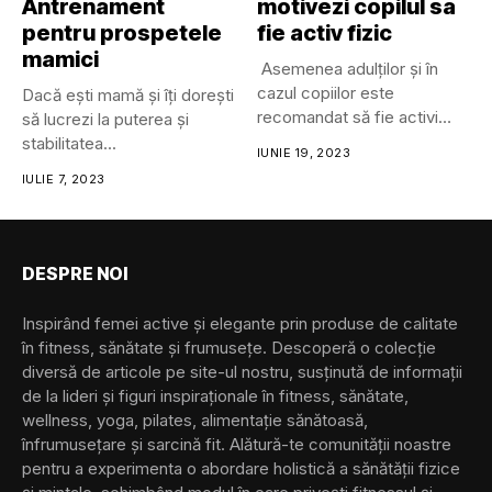
Antrenament
motivezi copilul sa
pentru prospetele
fie activ fizic
mamici
Asemenea adulților și în
cazul copiilor este
Dacă ești mamă și îți dorești
recomandat să fie activi
să lucrezi la puterea și
fizic,...
stabilitatea...
IUNIE 19, 2023
IULIE 7, 2023
DESPRE NOI
Inspirând femei active și elegante prin produse de calitate
în fitness, sănătate și frumusețe. Descoperă o colecție
diversă de articole pe site-ul nostru, susținută de informații
de la lideri și figuri inspiraționale în fitness, sănătate,
wellness, yoga, pilates, alimentație sănătoasă,
înfrumusețare și sarcină fit. Alătură-te comunității noastre
pentru a experimenta o abordare holistică a sănătății fizice