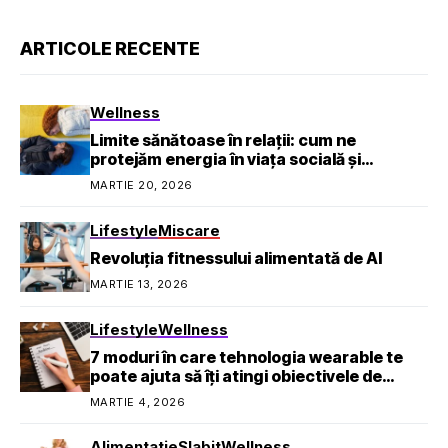
ARTICOLE RECENTE
Wellness
Limite sănătoase în relații: cum ne
protejăm energia în viața socială și
profesională
MARTIE 20, 2026
Lifestyle
Miscare
Revoluția fitnessului alimentată de AI
MARTIE 13, 2026
Lifestyle
Wellness
7 moduri în care tehnologia wearable te
poate ajuta să îți atingi obiectivele de
sănătate
MARTIE 4, 2026
Alimentatie
Slabit
Wellness