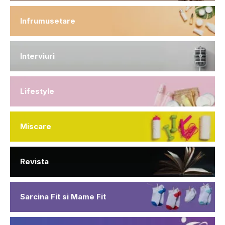
Infrumusetare
Interviuri
Lifestyle
Miscare
Revista
Sarcina Fit si Mame Fit