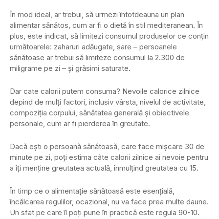
În mod ideal, ar trebui, să urmezi întotdeauna un plan
alimentar sănătos, cum ar fi o dietă în stil mediteranean. În
plus, este indicat, să limitezi consumul produselor ce conțin
următoarele: zaharuri adăugate, sare – persoanele
sănătoase ar trebui să limiteze consumul la 2.300 de
miligrame pe zi – și grăsimi saturate.
Dar cate calorii putem consuma? Nevoile calorice zilnice
depind de mulți factori, inclusiv vârsta, nivelul de activitate,
compoziția corpului, sănătatea generală și obiectivele
personale, cum ar fi pierderea în greutate.
Dacă ești o persoană sănătoasă, care face mișcare 30 de
minute pe zi, poți estima câte calorii zilnice ai nevoie pentru
a îți menține greutatea actuală, înmulțind greutatea cu 15.
În timp ce o alimentație sănătoasă este esențială,
încălcarea regulilor, ocazional, nu va face prea multe daune.
Un sfat pe care îl poți pune în practică este regula 90-10.