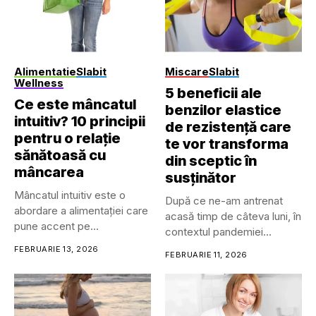
Alimentatie
Slabit
Miscare
Slabit
Wellness
5 beneficii ale
Ce este mâncatul
benzilor elastice
intuitiv? 10 principii
de rezistență care
pentru o relație
te vor transforma
sănătoasă cu
din sceptic în
mâncarea
susținător
Mâncatul intuitiv este o
După ce ne-am antrenat
abordare a alimentației care
acasă timp de câteva luni, în
pune accent pe
contextul pandemiei...
reconectarea...
FEBRUARIE 13, 2026
FEBRUARIE 11, 2026