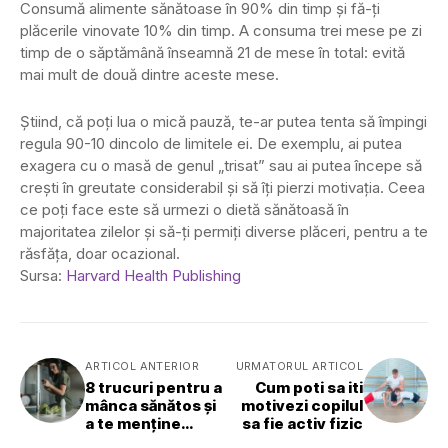
Consumă alimente sănătoase în 90% din timp și fă-ți
plăcerile vinovate 10% din timp. A consuma trei mese pe zi
timp de o săptămână înseamnă 21 de mese în total: evită
mai mult de două dintre aceste mese.
Știind, că poți lua o mică pauză, te-ar putea tenta să împingi
regula 90-10 dincolo de limitele ei. De exemplu, ai putea
exagera cu o masă de genul „trisat” sau ai putea începe să
crești în greutate considerabil și să îți pierzi motivația. Ceea
ce poți face este să urmezi o dietă sănătoasă în
majoritatea zilelor și să-ți permiți diverse plăceri, pentru a te
răsfăța, doar ocazional.
Sursa:
Harvard Health Publishing
ARTICOL ANTERIOR
URMATORUL ARTICOL
8 trucuri pentru a
Cum poti sa iti
mânca sănătos și
motivezi copilul
a te menține
sa fie activ fizic
motivată