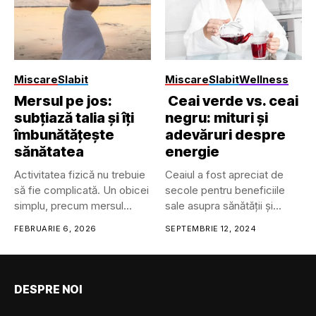
Miscare
Slabit
Miscare
Slabit
Wellness
Mersul pe jos:
Ceai verde vs. ceai
subțiază talia și îți
negru: mituri și
îmbunătățește
adevăruri despre
sănătatea
energie
Activitatea fizică nu trebuie
Ceaiul a fost apreciat de
să fie complicată. Un obicei
secole pentru beneficiile
simplu, precum mersul...
sale asupra sănătății și...
FEBRUARIE 6, 2026
SEPTEMBRIE 12, 2024
DESPRE NOI