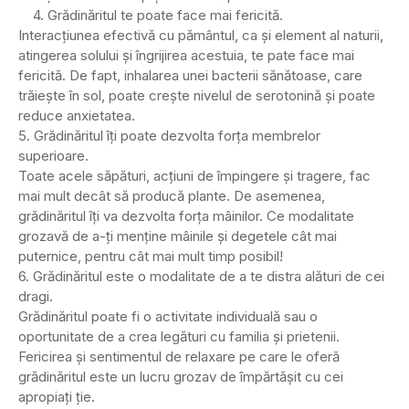
4. Grădinăritul te poate face mai fericită.
Interacțiunea efectivă cu pământul, ca și element al naturii,
atingerea solului și îngrijirea acestuia, te pate face mai
fericită. De fapt, inhalarea unei bacterii sănătoase, care
trăiește în sol, poate crește nivelul de serotonină și poate
reduce anxietatea.
5. Grădinăritul îți poate dezvolta forța membrelor
superioare.
Toate acele săpături, acțiuni de împingere și tragere, fac
mai mult decât să producă plante. De asemenea,
grădinăritul îți va dezvolta forța mâinilor. Ce modalitate
grozavă de a-ți menține mâinile și degetele cât mai
puternice, pentru cât mai mult timp posibil!
6. Grădinăritul este o modalitate de a te distra alături de cei
dragi.
Grădinăritul poate fi o activitate individuală sau o
oportunitate de a crea legături cu familia și prietenii.
Fericirea și sentimentul de relaxare pe care le oferă
grădinăritul este un lucru grozav de împărtășit cu cei
apropiați ție.