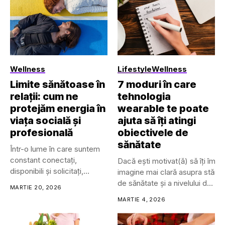
Wellness
Lifestyle
Wellness
Limite sănătoase în
7 moduri în care
relații: cum ne
tehnologia
protejăm energia în
wearable te poate
viața socială și
ajuta să îți atingi
profesională
obiectivele de
sănătate
Într-o lume în care suntem
constant conectați,
Dacă ești motivat(ă) să îți îmbu
disponibili și solicitați,
imagine mai clară asupra stării t
limitele personale...
de sănătate și a nivelului de
MARTIE 20, 2026
wellness.
MARTIE 4, 2026
Trackerele de sănătate și fitne
pot avea mai multe forme, inclu