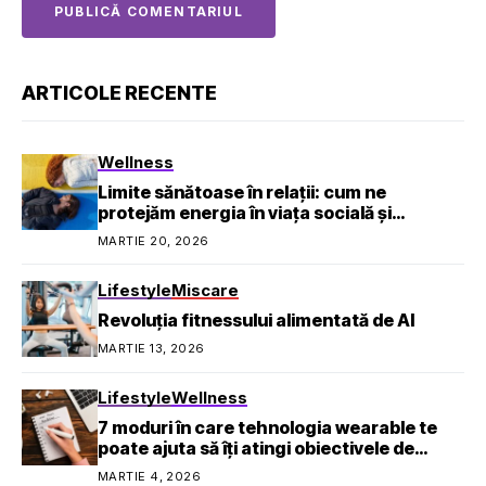
ARTICOLE RECENTE
Wellness
Limite sănătoase în relații: cum ne
protejăm energia în viața socială și
profesională
MARTIE 20, 2026
Lifestyle
Miscare
Revoluția fitnessului alimentată de AI
MARTIE 13, 2026
Lifestyle
Wellness
7 moduri în care tehnologia wearable te
poate ajuta să îți atingi obiectivele de
sănătate
MARTIE 4, 2026