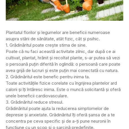
Plantatul florilor și legumelor are beneficii numeroase
asupra stării de sănătate, atât fizic, cât și psihic.
1. Grădinăritul poate crește stima de sine.
Poate că nu faci această activitate zilnic, dar după ce ai
cultivat, plantat, hrănit și recoltat plante, s-ar putea să vezi
o persoană puțin diferită în oglindă: o persoană care poate
avea grijă de lucruri și este puțin mai conectată cu natura.
2. Grădinăritul este benefic pentru inima ta.
Toate activitățile fizice corelate cu îngrijirea plantelor ard
calorii și îți întăresc inima. Este o muncă solicitantă și oferă
unele beneficii cardiovasculare.
3. Grădinăritul reduce stresul.
Grădinăritul poate ajuta la reducerea simptomelor de
depresie și anxietate. Grădinăritul îți oferă șansa de a te
concentra pe ceva specific și de a-ți pune neuronii în
funcțiune cu un scop și o sarcină predefinite.