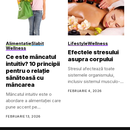
• Dispozitive cu prindere (clip-
on)
• Îmbrăcăminte inteligentă
• Ochelari și lentile de
contact inteligente
• Căști/headset-uri...
Alimentatie
Slabit
Lifestyle
Wellness
Wellness
Efectele stresului
Ce este mâncatul
asupra corpului
intuitiv? 10 principii
Stresul afectează toate
pentru o relație
sistemele organismului,
sănătoasă cu
inclusiv sistemul musculo-
mâncarea
scheletic, respirator,
FEBRUARIE 4, 2026
Mâncatul intuitiv este o
cardiovascular, endocrin,
abordare a alimentației care
gastrointestinal,...
pune accent pe
reconectarea...
FEBRUARIE 13, 2026