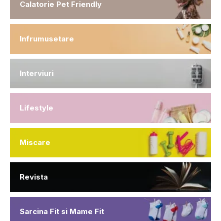
Calatorie Pet Friendly
Infrumusetare
Interviuri
Lifestyle
Miscare
Revista
Sarcina Fit si Mame Fit