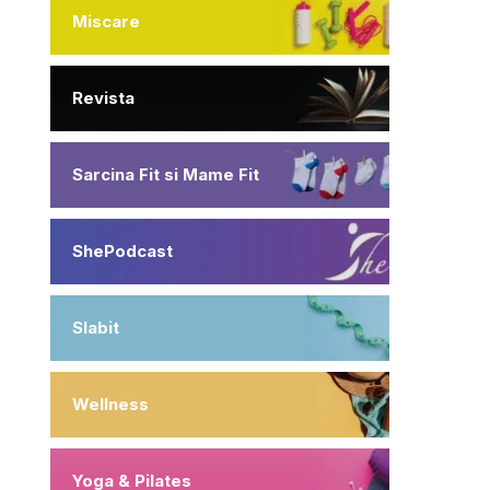
Miscare
Revista
Sarcina Fit si Mame Fit
ShePodcast
Slabit
Wellness
Yoga & Pilates