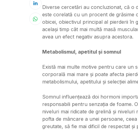
Diverse cercetări au concluzionat, că o
este corelată cu un procent de grăsime c
obicei, obiectivul principal al pierderii î
același timp cât mai multă masă muscular
avea un efect negativ asupra acestora.
Metabolismul, apetitul și somnul
Există mai multe motive pentru care un 
corporală mai mare și poate afecta pierde
metabolismului, apetitului și selecției alim
Somnul influențează doi hormoni importan
responsabili pentru senzația de foame. O
niveluri mai ridicate de grelină și nivelur
pofta de mâncare a unei persoane, ceea ce
greutate, să fie mai dificil de respectat 