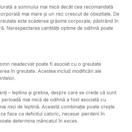
 durată a somnului mai mică decât cea recomandată
orporală mai mare și un risc crescut de obezitate. De
n greutate este scăderea grăsimii corporale, păstrând în
ă. Nerespectarea cantității optime de odihnă poate
somn neadecvat poate fi asociat cu o greutate
rea în greutate. Acestea includ modificări ale
entelor.
ți – leptina și grelina, despre care se crede că sunt
 perioadă mai mică de odihnă a fost asociată cu
i mai mici de leptină. Această combinație poate crește
 face ca deficitul caloric, necesar pierderii în
și poate determina mâncatul în exces.