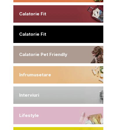
Calatorie Fit
Calatorie Fit
Calatorie Pet Friendly
Infrumusetare
Interviuri
Lifestyle