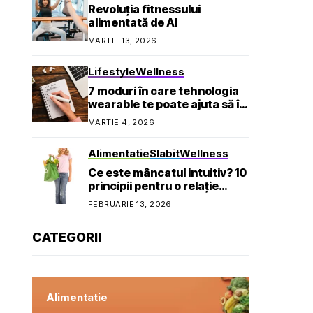
Revoluția fitnessului
alimentată de AI
MARTIE 13, 2026
Lifestyle
Wellness
7 moduri în care tehnologia
wearable te poate ajuta să îți
atingi obiectivele de
MARTIE 4, 2026
sănătate
Alimentatie
Slabit
Wellness
Ce este mâncatul intuitiv? 10
principii pentru o relație
sănătoasă cu mâncarea
FEBRUARIE 13, 2026
CATEGORII
Alimentatie