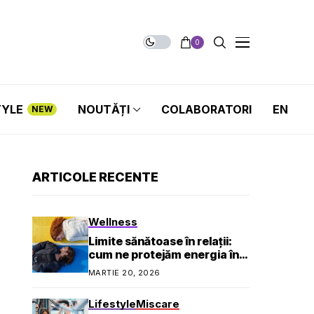
0
TYLE
NOUTĂȚI
COLABORATORI
EN
NEW
ARTICOLE RECENTE
Wellness
Limite sănătoase în relații:
cum ne protejăm energia în
viața socială și profesională
MARTIE 20, 2026
Lifestyle
Miscare