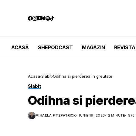
ACASĂ
SHEPODCAST
MAGAZIN
REVISTA
Acasa
Slabit
Odihna si pierderea in greutate
Slabit
Odihna si pierdere
MIHAELA FITZPATRICK
IUNIE 19, 2023
2 MINUTE
573