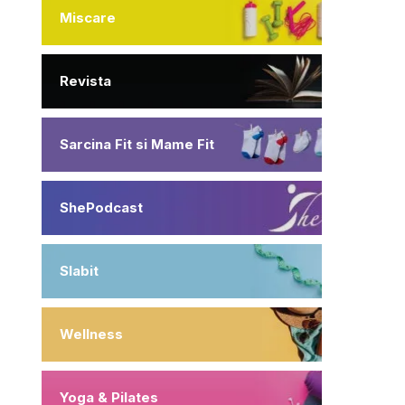
Miscare
Revista
Sarcina Fit si Mame Fit
ShePodcast
Slabit
Wellness
Yoga & Pilates