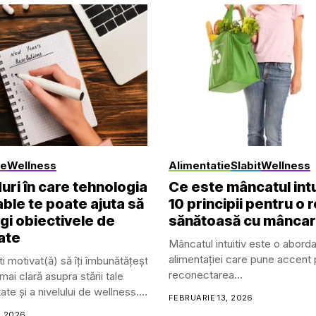
le
Wellness
Alimentatie
Slabit
Wellness
uri în care tehnologia
Ce este mâncatul intu
ble te poate ajuta să
10 principii pentru o r
ingi obiectivele de
sănătoasă cu mânca
ate
Mâncatul intuitiv este o abord
alimentației care pune accent
i motivat(ă) să îți îmbunătățești sănătatea, gestionezi o afecțiune 
reconectarea...
ai clară asupra stării tale
ate și a nivelului de wellness.
FEBRUARIE 13, 2026
le de sănătate și fitness
, 2026