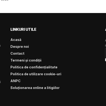
 mai multe forme, inclusiv:
itive cu prindere (clip-on)
ăminte inteligentă
i și lentile de contact
te • Căști/headset-uri...
LINKURI UTILE
Acasă
ă
Despre noi
Contact
Termeni și condiții
Politica de confidențialitate
Politica de utilizare cookie-uri
ANPC
i
Soluționarea online a litigiilor