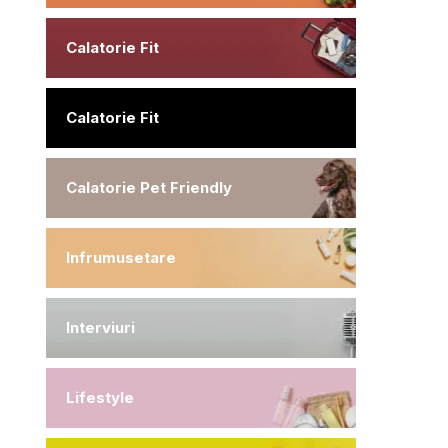
Calatorie Fit
Calatorie Fit
Calatorie Pet Friendly
Infrumusetare
Interviuri
Lifestyle