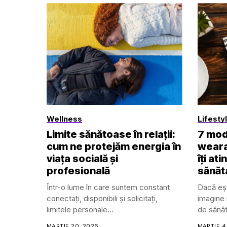
Wellness
Lifesty
Limite sănătoase în relații:
7 mod
cum ne protejăm energia în
weara
viața socială și
îți at
profesională
sănăt
Într-o lume în care suntem constant
Dacă eșt
conectați, disponibili și solicitați,
imagine m
limitele personale...
de sănăt
Trackere
MARTIE 20, 2026
MARTIE 4