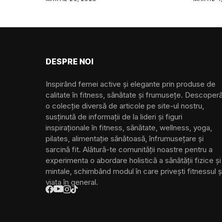
pot avea
• Dispoz
• Îmbrăc
• Ochelar
inteligen
DESPRE NOI
Inspirând femei active și elegante prin produse de
calitate în fitness, sănătate și frumusețe. Descoper
o colecție diversă de articole pe site-ul nostru,
susținută de informații de la lideri și figuri
inspiraționale în fitness, sănătate, wellness, yoga,
pilates, alimentație sănătoasă, înfrumusețare și
sarcină fit. Alătură-te comunității noastre pentru a
experimenta o abordare holistică a sănătății fizice și
mintale, schimbând modul în care privești fitnessul ș
viața în general.