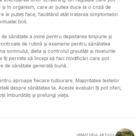
 și în organism, care ar putea duce la o criză de
e le puteți face, facilitând atât tratarea simptomelor
ntualei boli.
i de sănătate a inimii pentru depistarea timpurie și
 controale de rutină și examene pentru sănătatea
a somnului, dieta și controlul greutății și nivelurile
 îți permite să începi să faci modificări care pot
tare de sănătate generală bună.
pentru aproape fiecare tulburare. Majoritatea testelor
etalii despre sănătatea ta. Aceste evaluări îți pot oferi,
ii îmbunătăți și prelungi viața.
URMATORUL ARTICOL