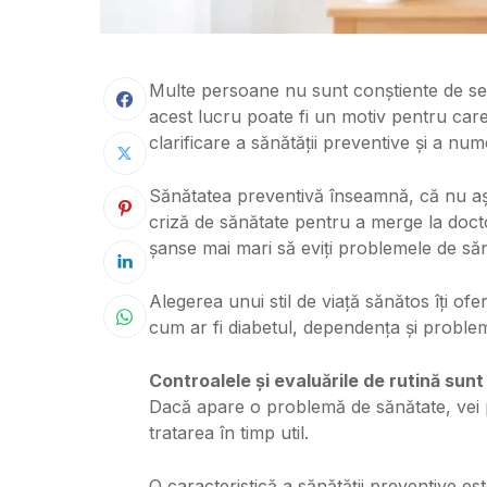
Multe persoane nu sunt conștiente de semn
acest lucru poate fi un motiv pentru care
clarificare a sănătății preventive și a num
Sănătatea preventivă înseamnă, că nu a
criză de sănătate pentru a merge la doct
șanse mai mari să eviți problemele de săn
Alegerea unui stil de viață sănătos îți of
cum ar fi diabetul, dependența și problem
Controalele și evaluările de rutină sunt
Dacă apare o problemă de sănătate, vei p
tratarea în timp util.
O caracteristică a sănătății preventive e