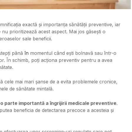
ificația exactă și importanța sănătății preventive, iar
 nu prioritizează acest aspect. Mai jos găsești o
eroaselor sale beneficii.
ștepți până
în
momentul când ești bolnavă sau într-o
or. În schimb, poți acționa preventiv pentru a avea
ătate.
eră cele mai mari șanse de a evita problemele cronice,
ele de sănătate mintală.
 o parte importantă a îngrijirii medicale preventive
.
utea beneficia de detectarea precoce a acesteia și
ste efectuarea unor screening-uri regulate care pot