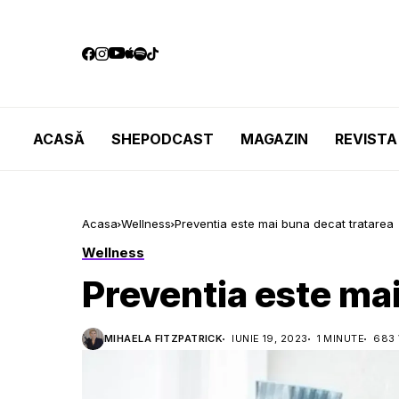
ACASĂ
SHEPODCAST
MAGAZIN
REVISTA
Acasa
Wellness
Preventia este mai buna decat tratarea
Wellness
Preventia este mai
MIHAELA FITZPATRICK
IUNIE 19, 2023
1 MINUTE
683 