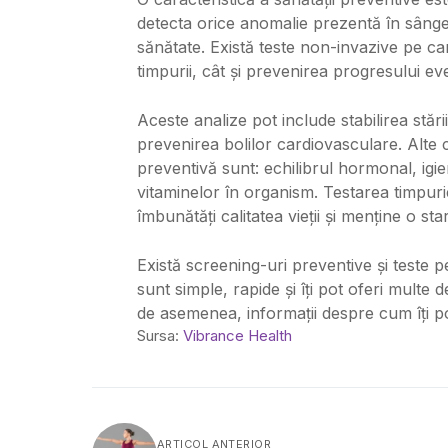
detecta orice anomalie prezentă în sânge
sănătate. Există teste non-invazive pe car
timpurii, cât și prevenirea progresului eve
Aceste analize pot include stabilirea stări
prevenirea bolilor cardiovasculare. Alte
preventivă sunt: echilibrul hormonal, igien
vitaminelor în organism. Testarea timpurie
îmbunătăți calitatea vieții și menține o s
Există screening-uri preventive și teste 
sunt simple, rapide și îți pot oferi multe d
de asemenea, informații despre cum îți poț
Sursa:
Vibrance Health
ARTICOL ANTERIOR