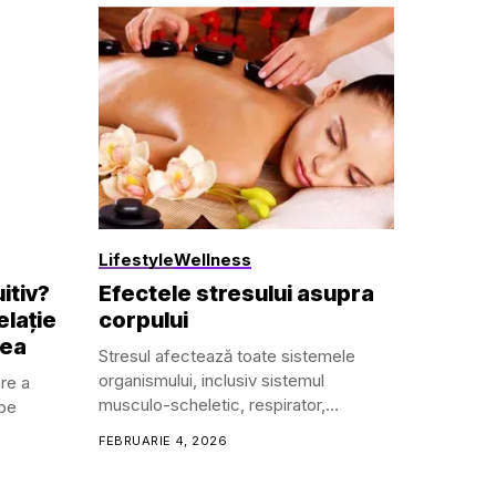
Lifestyle
Wellness
itiv?
Efectele stresului asupra
elație
corpului
rea
Stresul afectează toate sistemele
organismului, inclusiv sistemul
are a
musculo-scheletic, respirator,
 pe
nou diagnosticată sau pur și simplu vrei să îți optimizezi obiceiuri
cardiovascular, endocrin,
FEBRUARIE 4, 2026
gastrointestinal,...