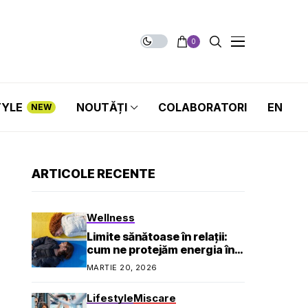
0
TYLE
NOUTĂȚI
COLABORATORI
EN
NEW
ARTICOLE RECENTE
Wellness
Limite sănătoase în relații:
cum ne protejăm energia în
viața socială și profesională
MARTIE 20, 2026
Lifestyle
Miscare