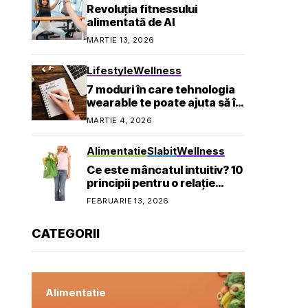
Revoluția fitnessului
alimentată de AI
MARTIE 13, 2026
Lifestyle
Wellness
7 moduri în care tehnologia
wearable te poate ajuta să îți
atingi obiectivele de
MARTIE 4, 2026
sănătate
Alimentatie
Slabit
Wellness
Ce este mâncatul intuitiv? 10
principii pentru o relație
sănătoasă cu mâncarea
FEBRUARIE 13, 2026
CATEGORII
Alimentatie