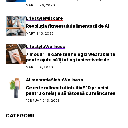
profesională
MARTIE 20, 2026
Lifestyle
Miscare
Revoluția fitnessului alimentată de AI
MARTIE 13, 2026
Lifestyle
Wellness
7 moduri în care tehnologia wearable te
poate ajuta să îți atingi obiectivele de
sănătate
MARTIE 4, 2026
Alimentatie
Slabit
Wellness
Ce este mâncatul intuitiv? 10 principii
pentru o relație sănătoasă cu mâncarea
FEBRUARIE 13, 2026
CATEGORII