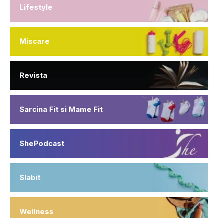
Lifestyle
Miscare
Revista
Sarcina Fit si Mame Fit
ShePodcast
Slabit
Wellness