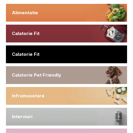
Alimentatie
Calatorie Fit
Calatorie Fit
Calatorie Pet Friendly
Infrumusetare
Interviuri