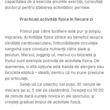
capacitatea de a executa anumite exerciții, consultați
doctorul pentru stabilirea activităților permise.
Practicați activități fizice în fiecare zi
Primul pas către tonifiere este pur și simplu
mișcarea. Activitățile fizice zilnice au beneficii asupra
sănătății cardiovasculare, îmbunătățește circulația
sangvină care conduce nutrienții către piele și
țesuturi. Mersul, jogging-ul, mersul cu bicicleta și
înotul sunt exemple potrivite de activitate fizica. De
asemenea, o altă opțiune este banda de alergare sau
bicicleta eliptică – ideală, pentru că nu pune presiune
pe articulații.
Setați-vă ca obiectiv, cel puțin 30 minute de
miscare pe zi, 5 zile pe săptămână. Începeți cu 10-20
de minute dacă sunteți novice in ale sportului, și
creșteți gradual timpul de activitate fizică.