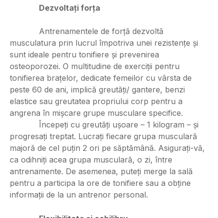
Dezvoltați forța
Antrenamentele de forță dezvoltă
musculatura prin lucrul împotriva unei rezistențe și
sunt ideale pentru tonifiere și prevenirea
osteoporozei. O multitudine de exerciții pentru
tonifierea brațelor, dedicate femeilor cu vârsta de
peste 60 de ani, implică greutăți/ gantere, benzi
elastice sau greutatea propriului corp pentru a
angrena în mișcare grupe musculare specifice.
Începeți cu greutăți ușoare – 1 kilogram – și
progresați treptat. Lucrați fiecare grupa musculară
majoră de cel puțin 2 ori pe săptămână. Asigurați-vă,
ca odihniți acea grupa musculară, o zi, între
antrenamente. De asemenea, puteți merge la sală
pentru a participa la ore de tonifiere sau a obține
informații de la un antrenor personal.