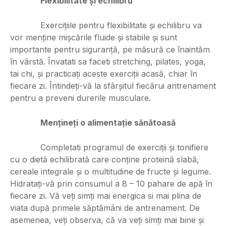
Flexibilitate și echilibru
Exercițiile pentru flexibilitate și echilibru va
vor menține mișcările fluide și stabile și sunt
importante pentru siguranță, pe măsură ce înaintăm
în vârstă. Învatati sa faceti stretching, pilates, yoga,
tai chi, și practicați aceste exerciții acasă, chiar în
fiecare zi. Întindeți-vă la sfârșitul fiecărui antrenament
pentru a preveni durerile musculare.
Mențineți o alimentație sănătoasă
Completati programul de exerciții și tonifiere
cu o dietă echilibrată care conține proteină slabă,
cereale integrale și o multitudine de fructe și legume.
Hidratați-vă prin consumul a 8 – 10 pahare de apă în
fiecare zi. Vă veți simți mai energica si mai plina de
viata după primele săptămâni de antrenament. De
asemenea, veți observa, că va veți simți mai bine și