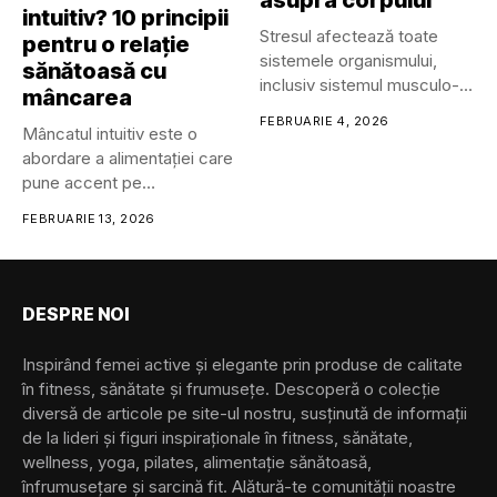
asupra corpului
intuitiv? 10 principii
Stresul afectează toate
pentru o relație
sistemele organismului,
sănătoasă cu
inclusiv sistemul musculo-
mâncarea
scheletic, respirator,
FEBRUARIE 4, 2026
Mâncatul intuitiv este o
cardiovascular, endocrin,
abordare a alimentației care
gastrointestinal,...
pune accent pe
reconectarea...
FEBRUARIE 13, 2026
DESPRE NOI
Inspirând femei active și elegante prin produse de calitate
în fitness, sănătate și frumusețe. Descoperă o colecție
diversă de articole pe site-ul nostru, susținută de informații
de la lideri și figuri inspiraționale în fitness, sănătate,
wellness, yoga, pilates, alimentație sănătoasă,
înfrumusețare și sarcină fit. Alătură-te comunității noastre