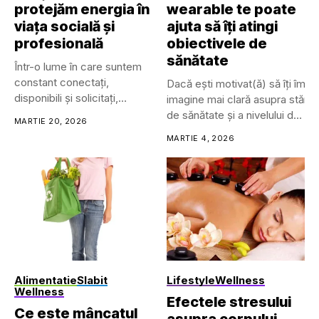
protejăm energia în
wearable te poate
viața socială și
ajuta să îți atingi
profesională
obiectivele de
sănătate
Într-o lume în care suntem
constant conectați,
Dacă ești motivat(ă) să îți îmbu
disponibili și solicitați,
imagine mai clară asupra stării t
limitele personale...
de sănătate și a nivelului de
MARTIE 20, 2026
wellness.
MARTIE 4, 2026
Trackerele de sănătate și fitne
pot avea mai multe forme, inclu
• Dispozitive cu prindere (clip-
on)
• Îmbrăcăminte inteligentă
• Ochelari și lentile de
contact inteligente
• Căști/headset-uri...
Alimentatie
Slabit
Lifestyle
Wellness
Wellness
Efectele stresului
Ce este mâncatul