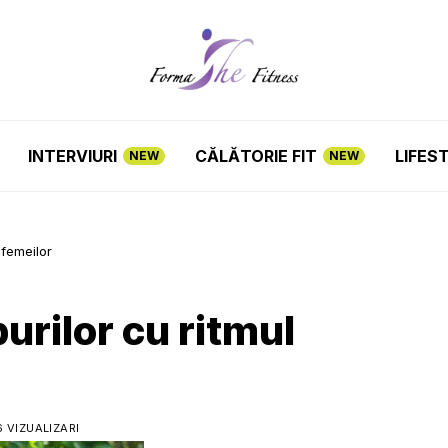
INTERVIURI
CĂLĂTORIE FIT
LIFES
NEW
NEW
 femeilor
rilor cu ritmul
 VIZUALIZARI