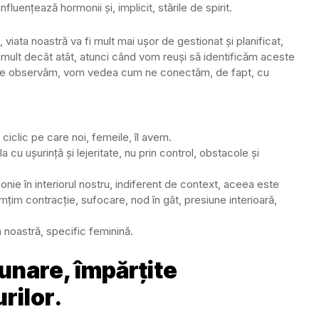
luențează hormonii și, implicit, stările de spirit.
viata noastră va fi mult mai ușor de gestionat și planificat,
ai mult decât atât, atunci când vom reuși să identificăm aceste
p ce ne observăm, vom vedea cum ne conectăm, de fapt, cu
ciclic pe care noi, femeile, îl avem.
cu ușurință și lejeritate, nu prin control, obstacole și
onie în interiorul nostru, indiferent de context, aceea este
imțim contracție, sufocare, nod în gât, presiune interioară,
 noastră, specific feminină.
lunare, împărțite
rilor
.