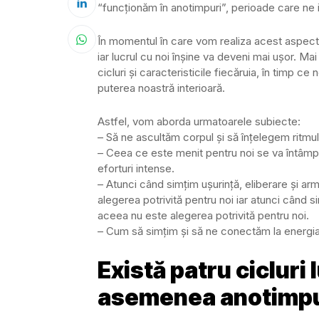
“funcționăm în anotimpuri”, perioade care ne inf
În momentul în care vom realiza acest aspect, 
iar lucrul cu noi înșine va deveni mai ușor. M
cicluri și caracteristicile fiecăruia, în tim
puterea noastră interioară.
Astfel, vom aborda urmatoarele subiecte:
– Să ne ascultăm corpul și să înțelegem ritmul 
– Ceea ce este menit pentru noi se va întâmpla 
eforturi intense.
– Atunci când simțim ușurință, eliberare și arm
alegerea potrivită pentru noi iar atunci când s
aceea nu este alegerea potrivită pentru noi.
– Cum să simțim și să ne conectăm la energia
Există patru cicluri 
asemenea anotimpu