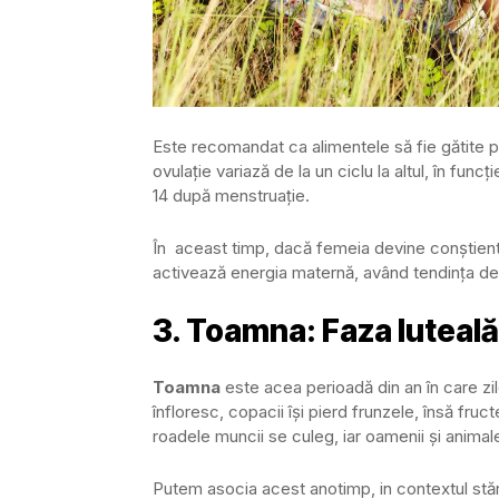
Este recomandat ca alimentele să fie gătite p
ovulație variază de la un ciclu la altul, în fun
14 după menstruație.
În aceast timp, dacă femeia devine conștientă
activează energia maternă, având tendința de în
3. Toamna: Faza luteală
Toamna
este acea perioadă din an în care zil
înfloresc, copacii își pierd frunzele, însă fru
roadele muncii se culeg, iar oamenii și animalel
Putem asocia acest anotimp, in contextul stăr