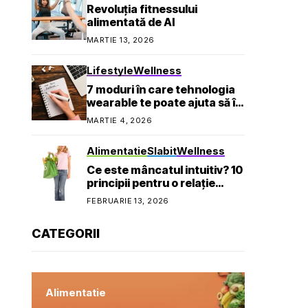
Revoluția fitnessului
alimentată de AI
MARTIE 13, 2026
Lifestyle
Wellness
7 moduri în care tehnologia
wearable te poate ajuta să îți
atingi obiectivele de
MARTIE 4, 2026
sănătate
Alimentatie
Slabit
Wellness
Ce este mâncatul intuitiv? 10
principii pentru o relație
sănătoasă cu mâncarea
FEBRUARIE 13, 2026
CATEGORII
Alimentatie