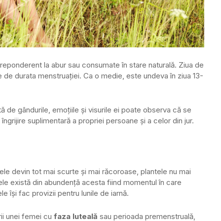
reponderent la abur sau consumate în stare naturală. Ziua de
cție de durata menstruației. Ca o medie, este undeva în ziua 13-
 de gândurile, emoțiile și visurile ei poate observa că se
grijire suplimentară a propriei persoane și a celor din jur.
ele devin tot mai scurte și mai răcoroase, plantele nu mai
ctele există din abundență acesta fiind momentul în care
e își fac provizii pentru lunile de iarnă.
ii unei femei cu
faza luteală
sau perioada premenstruală,