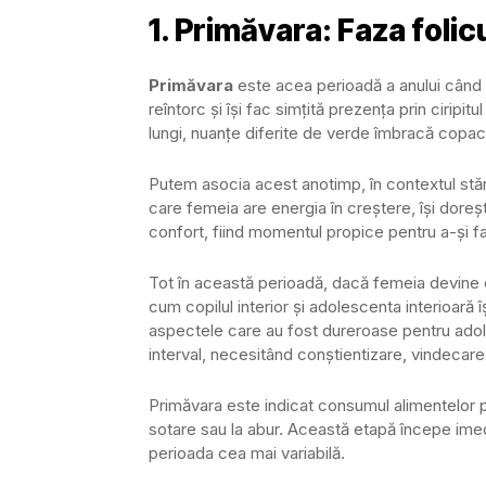
1. Primăvara: Faza folic
Primăvara
este acea perioadă a anului când to
reîntorc și își fac simțită prezența prin ciripitu
lungi, nuanțe diferite de verde îmbracă copac
Putem asocia acest anotimp, în contextul stări
care femeia are energia în creștere, își doreș
confort, fiind momentul propice pentru a-și fa
Tot în această perioadă, dacă femeia devine c
cum copilul interior și adolescenta interioară î
aspectele care au fost dureroase pentru adole
interval, necesitând conștientizare, vindecare 
Primăvara este indicat consumul alimentelor p
sotare sau la abur. Această etapă începe imediat
perioada cea mai variabilă.