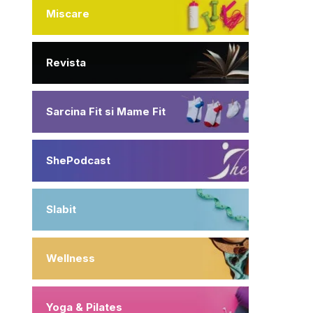
Miscare
Revista
Sarcina Fit si Mame Fit
ShePodcast
Slabit
Wellness
Yoga & Pilates