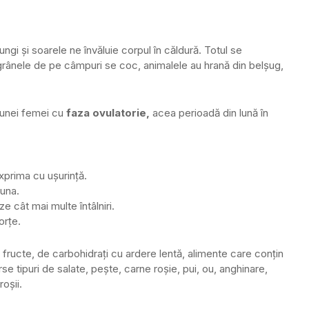
ungi și soarele ne învăluie corpul în căldură. Totul se
și grânele de pe câmpuri se coc, animalele au hrană din belșug,
 unei femei cu
faza ovulatorie,
acea perioadă din lună în
xprima cu ușurință.
luna.
e cât mai multe întâlniri.
orțe.
fructe, de carbohidrați cu ardere lentă, alimente care conțin
rse tipuri de salate, pește, carne roșie, pui, ou, anghinare,
roșii.