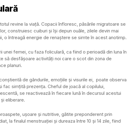
ulară
tul revine la viață. Copacii înfloresc, păsările migratoare se
l lor, construiesc cuiburi și își depun ouăle, zilele devin mai
ii, o întreagă energie de renaștere se simte în acest anotimp.
i unei femei, cu faza foliculară,
ca fiind o perioadă din luna în
te să desfășoare activități noi care o scot din zona de
ce planuri.
onștientă de gândurile, emoțiile și visurile ei, poate observa
și fac simțită prezența. Cheful de joacă al copilului,
scentă, se reactivează în fiecare lună în decursul acestui
și eliberare.
roaspete, ușoare și nutritive, gătite preponderent prin
, la finalul menstruației și dureaza între 10 și 14 zile, fiind