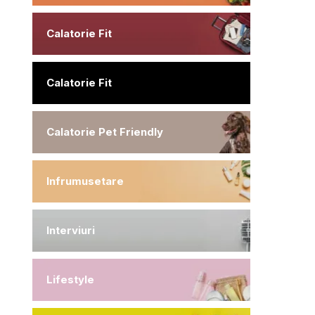
Calatorie Fit
Calatorie Fit
Calatorie Pet Friendly
Infrumusetare
Interviuri
Lifestyle