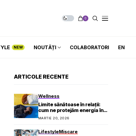
0
TYLE
NOUTĂȚI
COLABORATORI
EN
NEW
ARTICOLE RECENTE
Wellness
Limite sănătoase în relații:
cum ne protejăm energia în
viața socială și profesională
MARTIE 20, 2026
Lifestyle
Miscare