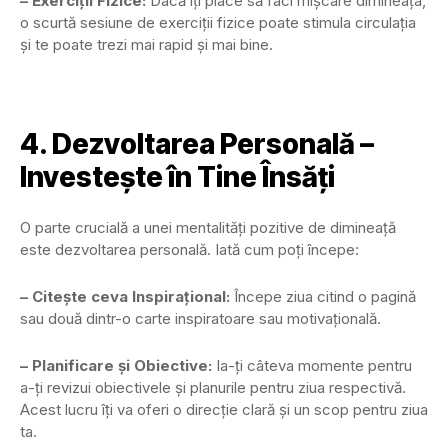
– Exerciții Fizice:
Dacă îți place să faci mișcare dimineața,
o scurtă sesiune de exerciții fizice poate stimula circulația
și te poate trezi mai rapid și mai bine.
4. Dezvoltarea Personală –
Investește în Tine Însăți
O parte crucială a unei mentalități pozitive de dimineață
este dezvoltarea personală. Iată cum poți începe:
– Citește ceva Inspirațional:
Începe ziua citind o pagină
sau două dintr-o carte inspiratoare sau motivațională.
– Planificare și Obiective:
Ia-ți câteva momente pentru
a-ți revizui obiectivele și planurile pentru ziua respectivă.
Acest lucru îți va oferi o direcție clară și un scop pentru ziua
ta.