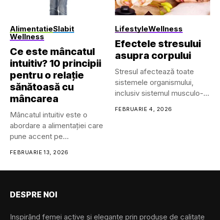
contact inteligente
• Căști/headset-uri...
Alimentatie
Slabit
Lifestyle
Wellness
Wellness
Efectele stresului
Ce este mâncatul
asupra corpului
intuitiv? 10 principii
Stresul afectează toate
pentru o relație
sistemele organismului,
sănătoasă cu
inclusiv sistemul musculo-
mâncarea
scheletic, respirator,
FEBRUARIE 4, 2026
Mâncatul intuitiv este o
cardiovascular, endocrin,
abordare a alimentației care
gastrointestinal,...
pune accent pe
reconectarea...
FEBRUARIE 13, 2026
DESPRE NOI
Inspirând femei active și elegante prin produse de calitate