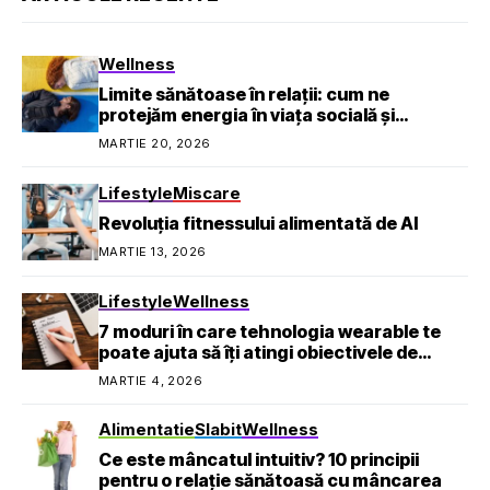
Wellness
Limite sănătoase în relații: cum ne
protejăm energia în viața socială și
profesională
MARTIE 20, 2026
Lifestyle
Miscare
Revoluția fitnessului alimentată de AI
MARTIE 13, 2026
Lifestyle
Wellness
7 moduri în care tehnologia wearable te
poate ajuta să îți atingi obiectivele de
sănătate
MARTIE 4, 2026
Alimentatie
Slabit
Wellness
Ce este mâncatul intuitiv? 10 principii
pentru o relație sănătoasă cu mâncarea