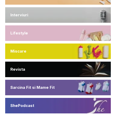
Interviuri
Lifestyle
Miscare
Revista
Sarcina Fit si Mame Fit
ShePodcast