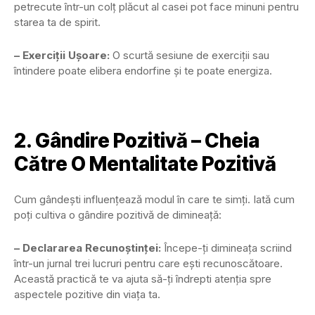
petrecute într-un colț plăcut al casei pot face minuni pentru
starea ta de spirit.
– Exerciții Ușoare:
O scurtă sesiune de exerciții sau
întindere poate elibera endorfine și te poate energiza.
2. Gândire Pozitivă – Cheia
Către O Mentalitate Pozitivă
Cum gândești influențează modul în care te simți. Iată cum
poți cultiva o gândire pozitivă de dimineață:
– Declararea Recunoștinței:
Începe-ți dimineața scriind
într-un jurnal trei lucruri pentru care ești recunoscătoare.
Această practică te va ajuta să-ți îndrepti atenția spre
aspectele pozitive din viața ta.