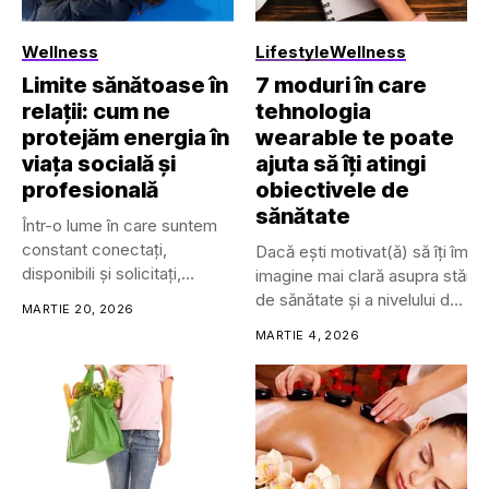
Wellness
Lifestyle
Wellness
Limite sănătoase în
7 moduri în care
relații: cum ne
tehnologia
protejăm energia în
wearable te poate
viața socială și
ajuta să îți atingi
profesională
obiectivele de
sănătate
Într-o lume în care suntem
constant conectați,
Dacă ești motivat(ă) să îți îmbu
disponibili și solicitați,
imagine mai clară asupra stării t
limitele personale...
de sănătate și a nivelului de
MARTIE 20, 2026
wellness.
MARTIE 4, 2026
Trackerele de sănătate și fitne
pot avea mai multe forme, inclu
• Dispozitive cu prindere (clip-
on)
• Îmbrăcăminte inteligentă
• Ochelari și lentile de