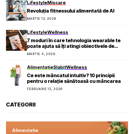
Lifestyle
Miscare
Revoluția fitnessului alimentată de AI
MARTIE 13, 2026
Lifestyle
Wellness
7 moduri în care tehnologia wearable te
poate ajuta să îți atingi obiectivele de
sănătate
MARTIE 4, 2026
Alimentatie
Slabit
Wellness
Ce este mâncatul intuitiv? 10 principii
pentru o relație sănătoasă cu mâncarea
FEBRUARIE 13, 2026
CATEGORII
Alimentatie