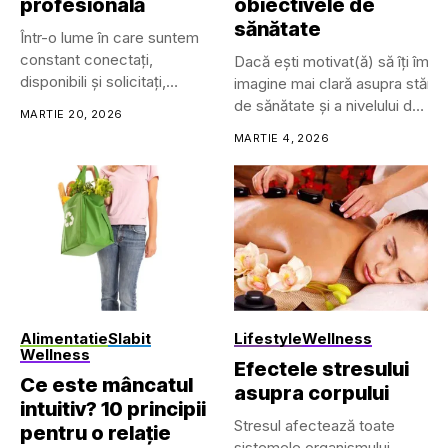
profesională
obiectivele de
sănătate
Într-o lume în care suntem
constant conectați,
Dacă ești motivat(ă) să îți îmbu
disponibili și solicitați,
imagine mai clară asupra stării t
limitele personale...
de sănătate și a nivelului de
MARTIE 20, 2026
wellness.
MARTIE 4, 2026
Trackerele de sănătate și fitne
pot avea mai multe forme, inclu
• Dispozitive cu prindere (clip-
on)
• Îmbrăcăminte inteligentă
• Ochelari și lentile de
contact inteligente
• Căști/headset-uri...
Alimentatie
Slabit
Lifestyle
Wellness
Wellness
Efectele stresului
Ce este mâncatul
asupra corpului
intuitiv? 10 principii
Stresul afectează toate
pentru o relație
sistemele organismului,