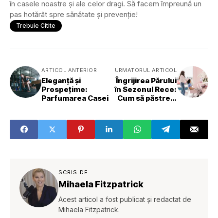
în casele noastre și ale celor dragi. Să facem împreună un
pas hotărât spre sănătate și prevenție!
Trebuie Citite
ARTICOL ANTERIOR
URMATORUL ARTICOL
Eleganță și
Îngrijirea Părului
Prospețime:
în Sezonul Rece:
Parfumarea Casei
Cum să păstrezi
un Look Sănătos?
SCRIS DE
Mihaela Fitzpatrick
Acest articol a fost publicat și redactat de
Mihaela Fitzpatrick.