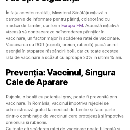
În fața acestei realități, Ministerul Sănătății inițiază o
campanie de informare pentru părinți, colaborând cu
medicii de familie, conform
Europa FM
. Această inițiativă
vizează să contracareze neîncrederea părinților în
vaccinare, un factor major în scăderea ratei de vaccinare.
Vaccinarea cu ROR (rujeolă, oreion, rubeolă) joacă un rol
esențial în stoparea răspândirii bolii, dar cu toate acestea,
rata de vaccinare a scăzut cu aproape 20% în ultimii 15 ani.
Prevenția: Vaccinul, Singura
Cale de Aparare
Rujeola, o boală cu potențial grav, poate fi prevenită prin
vaccinare. În România, vaccinul împotriva rujeolei se
administrează gratuit la medicul de familie și face parte
dintr-o combinație de vaccinuri care protejează și împotriva
oreionului și rubeolei.
Cu toate că scăderea ratei de vaccinare poate fi legată și