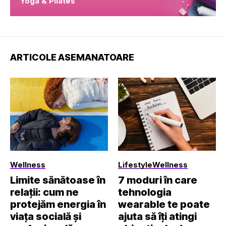
Yoga & Pilates
ARTICOLE ASEMANATOARE
Wellness
Lifestyle
Wellness
Limite sănătoase în
7 moduri în care
relații: cum ne
tehnologia
protejăm energia în
wearable te poate
viața socială și
ajuta să îți atingi