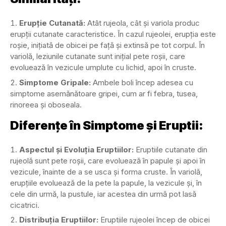
Erupție Cutanată:
Atât rujeola, cât și variola produc
erupții cutanate caracteristice. În cazul rujeolei, erupția este
roșie, inițiată de obicei pe față și extinsă pe tot corpul. În
variolă, leziunile cutanate sunt inițial pete roșii, care
evoluează în vezicule umplute cu lichid, apoi în cruste.
Simptome Gripale:
Ambele boli încep adesea cu
simptome asemănătoare gripei, cum ar fi febra, tusea,
rinoreea și oboseala.
Diferențe în Simptome și Eruptii:
Aspectul și Evoluția Eruptiilor:
Eruptiile cutanate din
rujeolă sunt pete roșii, care evoluează în papule și apoi în
vezicule, înainte de a se usca și forma cruste. În variolă,
erupțiile evoluează de la pete la papule, la vezicule și, în
cele din urmă, la pustule, iar acestea din urmă pot lasă
cicatrici.
Distribuția Eruptiilor:
Eruptiile rujeolei încep de obicei