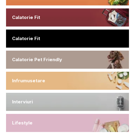
Calatorie Fit
Calatorie Fit
Calatorie Pet Friendly
Infrumusetare
Interviuri
Lifestyle