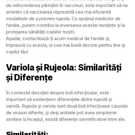
de neîncrederea părinților în vaccinuri, este important să ne
amintim că vaccinarea reprezintă cea mai eficientă
modalitate de a preveni rujeola. Cu sprijinul medicilor de
familie, putem contribui la inversarea acestei tendințe și la
protejarea sănătății copiilor noștri.
Așadar, contactează-ți acum medicul de familie și,
împreună cu acesta, ia cea mai bună decizie pentru tine și
copilul tău!
Variola și Rujeola: Similarități
și Diferențe
În contextul discuției despre boli infecțioase, este
important să evidențiem diferențele dintre rujeolă și
variolă. Rujeola și variola sunt două boli infecțioase cauzate
de virusuri diferite, și deși ambele pot avea simptome
similare la început, există diferențe semnificative între ele.
Similarități: