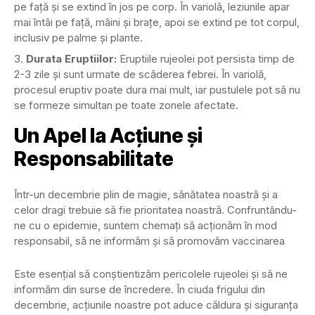
pe față și se extind în jos pe corp. În variolă, leziunile apar
mai întâi pe față, mâini și brațe, apoi se extind pe tot corpul,
inclusiv pe palme și plante.
Durata Eruptiilor:
Eruptiile rujeolei pot persista timp de
2-3 zile și sunt urmate de scăderea febrei. În variolă,
procesul eruptiv poate dura mai mult, iar pustulele pot să nu
se formeze simultan pe toate zonele afectate.
Un Apel la Acțiune și
Responsabilitate
Într-un decembrie plin de magie, sănătatea noastră și a
celor dragi trebuie să fie prioritatea noastră. Confruntându-
ne cu o epidemie, suntem chemați să acționăm în mod
responsabil, să ne informăm și să promovăm vaccinarea
Este esențial să conștientizăm pericolele rujeolei și să ne
informăm din surse de încredere. În ciuda frigului din
decembrie, acțiunile noastre pot aduce căldura și siguranța