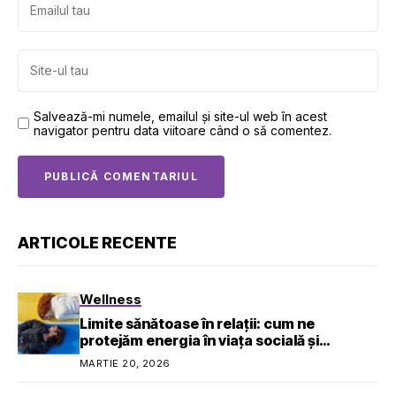
Salvează-mi numele, emailul și site-ul web în acest
navigator pentru data viitoare când o să comentez.
ARTICOLE RECENTE
Wellness
Limite sănătoase în relații: cum ne
protejăm energia în viața socială și
profesională
MARTIE 20, 2026