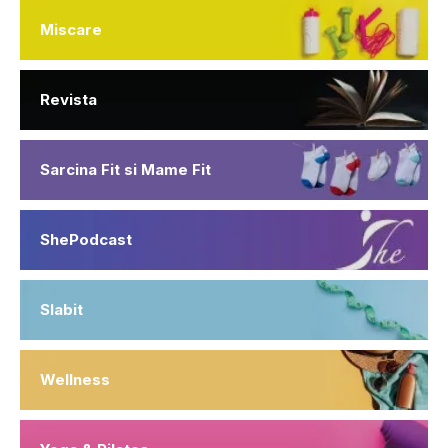
Miscare
Revista
Sarcina Fit si Mame Fit
ShePodcast
Slabit
Wellness