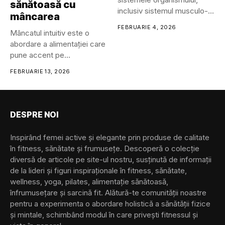
sănătoasă cu
inclusiv sistemul musculo-
mâncarea
scheletic, respirator,
FEBRUARIE 4, 2026
Mâncatul intuitiv este o
cardiovascular, endocrin,
abordare a alimentației care
gastrointestinal,...
pune accent pe
reconectarea...
FEBRUARIE 13, 2026
DESPRE NOI
Inspirând femei active și elegante prin produse de calitate
în fitness, sănătate și frumusețe. Descoperă o colecție
diversă de articole pe site-ul nostru, susținută de informații
de la lideri și figuri inspiraționale în fitness, sănătate,
wellness, yoga, pilates, alimentație sănătoasă,
înfrumusețare și sarcină fit. Alătură-te comunității noastre
pentru a experimenta o abordare holistică a sănătății fizice
și mintale, schimbând modul în care privești fitnessul și