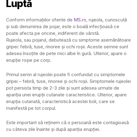
Luptă
Conform informațiilor oferite de
MS.ro
, rujeola, cunoscută
și sub denumirea de pojar, este o boală infecțioasă ce
poate afecta pe oricine, indiferent de vârstă.
Rujeola, sau pojarul, debutează cu simptome asemănătoare
gripei: febră, tuse, rinoree și ochi roșii. Aceste semne sunt
adesea însoțite de pete mici albe în gură. Ulterior, apare o
erupție roșie pe corp.
Primul semn al rujeolei poate fi confundat cu simptomele
gripei – febră, tuse, rinoree și ochi roșii. Simptomele rujeolei
pot persista timp de 2-3 zile și sunt adesea urmate de
apariția unei erupții cutanate caracteristice. Ulterior, apare
erupția cutanată, caracteristică acestei boli, care se
manifestă pe tot corpul.
Este important să reținem că o persoană este contagioasă
cu câteva zile înainte și după apariția erupției.