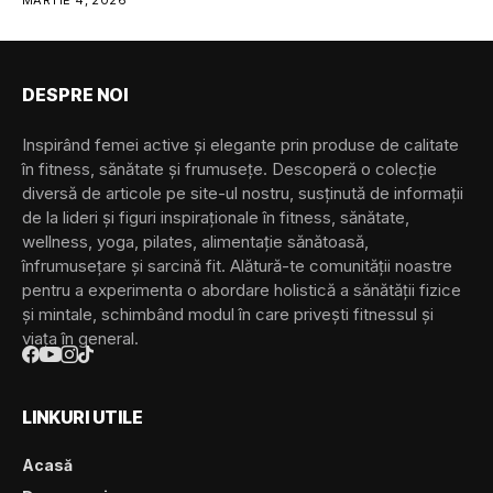
MARTIE 4, 2026
Trackerele de sănătate și fitness
pot avea mai multe forme, inclusiv:
• Dispozitive cu prindere (clip-
on)
DESPRE NOI
• Îmbrăcăminte inteligentă
• Ochelari și lentile de
Inspirând femei active și elegante prin produse de calitate
contact inteligente
în fitness, sănătate și frumusețe. Descoperă o colecție
• Căști/headset-uri...
diversă de articole pe site-ul nostru, susținută de informații
de la lideri și figuri inspiraționale în fitness, sănătate,
wellness, yoga, pilates, alimentație sănătoasă,
înfrumusețare și sarcină fit. Alătură-te comunității noastre
pentru a experimenta o abordare holistică a sănătății fizice
și mintale, schimbând modul în care privești fitnessul și
viața în general.
LINKURI UTILE
Acasă