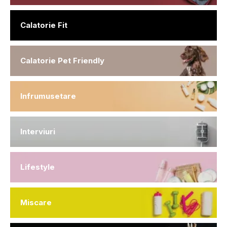
Calatorie Fit
Calatorie Pet Friendly
Infrumusetare
Interviuri
Lifestyle
Miscare