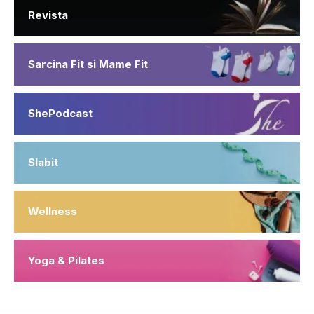
Revista
Sarcina Fit si Mame Fit
ShePodcast
Slabit
Wellness
Yoga & Pilates