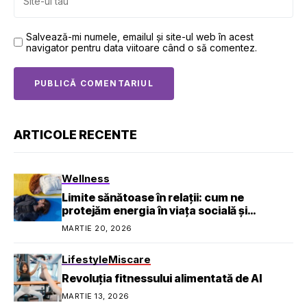
Salvează-mi numele, emailul și site-ul web în acest
navigator pentru data viitoare când o să comentez.
ARTICOLE RECENTE
Wellness
Limite sănătoase în relații: cum ne
protejăm energia în viața socială și
profesională
MARTIE 20, 2026
Lifestyle
Miscare
Revoluția fitnessului alimentată de AI
MARTIE 13, 2026