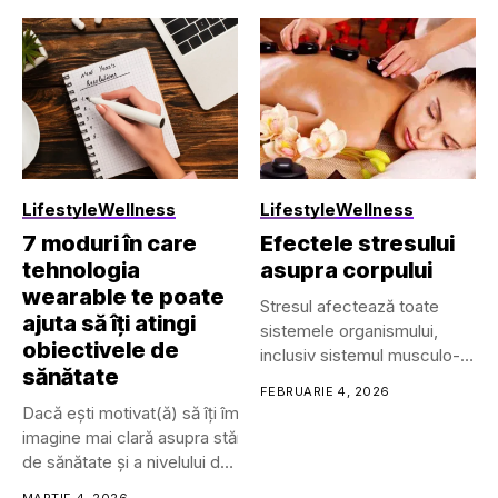
varia mult pe parcursul zilei.
Nu este deloc neobișnuit să înce
amiezii. Această fluctuație a vr
de elemente.
În acest ghid, îți prezentăm el
ca să profiți la maximum
de experiența în natură, păstrân
pot...
Lifestyle
Wellness
Lifestyle
Wellness
7 moduri în care
Efectele stresului
tehnologia
asupra corpului
wearable te poate
Stresul afectează toate
ajuta să îți atingi
sistemele organismului,
obiectivele de
inclusiv sistemul musculo-
sănătate
scheletic, respirator,
FEBRUARIE 4, 2026
cardiovascular, endocrin,
Dacă ești motivat(ă) să îți îmbunătățești sănătatea, gestionezi 
gastrointestinal,...
imagine mai clară asupra stării tale
de sănătate și a nivelului de
wellness.