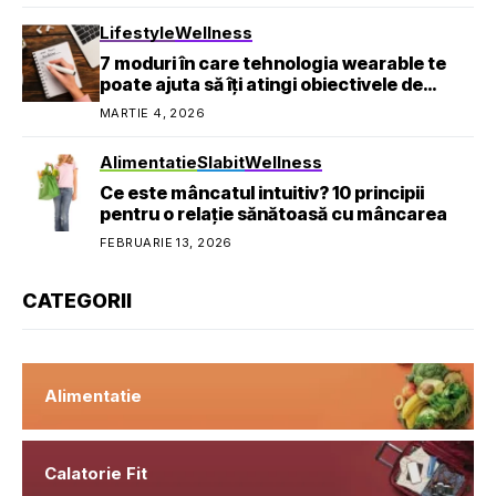
Lifestyle
Wellness
7 moduri în care tehnologia wearable te
poate ajuta să îți atingi obiectivele de
sănătate
MARTIE 4, 2026
Alimentatie
Slabit
Wellness
Ce este mâncatul intuitiv? 10 principii
pentru o relație sănătoasă cu mâncarea
FEBRUARIE 13, 2026
CATEGORII
Alimentatie
Calatorie Fit