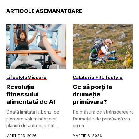
ARTICOLE ASEMANATOARE
Lifestyle
Miscare
Calatorie Fit
Lifestyle
Revoluția
Ce să porți la
fitnessului
drumeție
alimentată de AI
primăvara?
Odată limitată la benzi de
Pe măsură ce strânsoarea rece a 
alergare voluminoase și
Drumețiile de primăvară vin
planuri de antrenament
cu un
plastifiate,...
set unic de provocări, deoarec
MARTIE 13, 2026
MARTIE 6, 2026