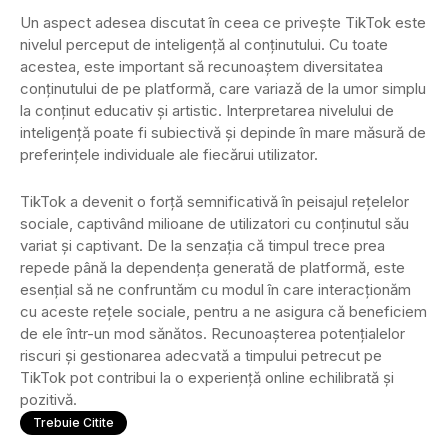
Un aspect adesea discutat în ceea ce privește TikTok este
nivelul perceput de inteligență al conținutului. Cu toate
acestea, este important să recunoaștem diversitatea
conținutului de pe platformă, care variază de la umor simplu
la conținut educativ și artistic. Interpretarea nivelului de
inteligență poate fi subiectivă și depinde în mare măsură de
preferințele individuale ale fiecărui utilizator.
TikTok a devenit o forță semnificativă în peisajul rețelelor
sociale, captivând milioane de utilizatori cu conținutul său
variat și captivant. De la senzația că timpul trece prea
repede până la dependența generată de platformă, este
esențial să ne confruntăm cu modul în care interacționăm
cu aceste rețele sociale, pentru a ne asigura că beneficiem
de ele într-un mod sănătos. Recunoașterea potențialelor
riscuri și gestionarea adecvată a timpului petrecut pe
TikTok pot contribui la o experiență online echilibrată și
pozitivă.
Trebuie Citite