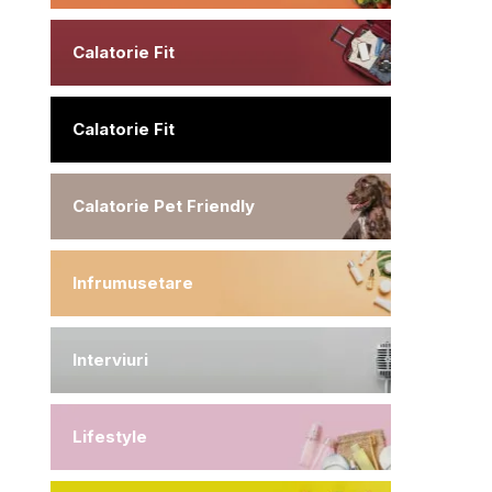
Calatorie Fit
Calatorie Fit
Calatorie Pet Friendly
Infrumusetare
Interviuri
Lifestyle