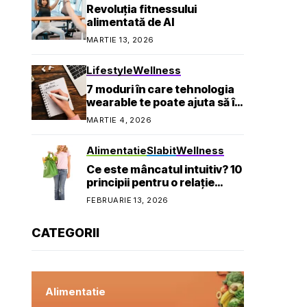
Revoluția fitnessului
alimentată de AI
MARTIE 13, 2026
Lifestyle
Wellness
7 moduri în care tehnologia
wearable te poate ajuta să îți
atingi obiectivele de
MARTIE 4, 2026
sănătate
Alimentatie
Slabit
Wellness
Ce este mâncatul intuitiv? 10
principii pentru o relație
sănătoasă cu mâncarea
FEBRUARIE 13, 2026
CATEGORII
Alimentatie