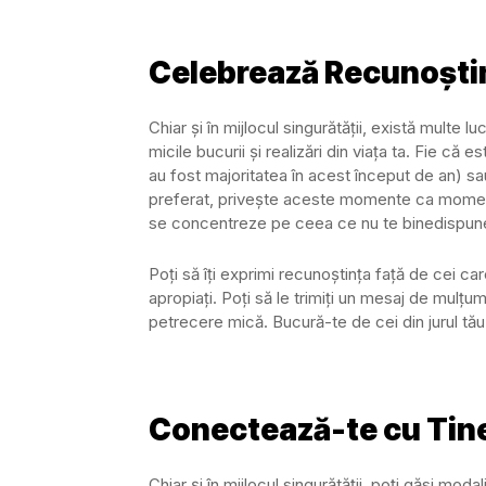
Celebrează Recunoști
Chiar și în mijlocul singurătății, există multe 
micile bucurii și realizări din viața ta. Fie că
au fost majoritatea în acest început de an) sa
preferat, privește aceste momente ca momente
se concentreze pe ceea ce nu te binedispune. 
Poți să îți exprimi recunoștința față de cei ca
apropiați. Poți să le trimiți un mesaj de mulțu
petrecere mică. Bucură-te de cei din jurul tău
Conectează-te cu Tine
Chiar și în mijlocul singurătății, poți găsi modal