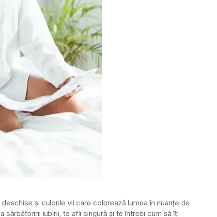
 ei deschise și culorile vii care colorează lumea în nuanțe de
ărbătoririi iubirii, te afli singură și te întrebi cum să îți