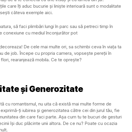
ile care îți aduc bucurie și liniște interioară sunt o modalitate
sești câteva exemple aici.
atura, să faci plimbări lungi în parc sau să petreci timp în
de conexiune cu mediul înconjurător pot
edecoreaza! De cele mai multe ori, sa schimbi ceva în viața ta
u de job. Începe cu propria camera, vopsește pereții în
 flori, rearanjează mobila. Ce te oprește?
tate și Generozitate
ată cu romantismul, nu uita că există mai multe forme de
exprimă-ți iubirea și generozitatea către cei din jurul tău, fie
munitatea din care faci parte. Așa cum tu te bucuri de gesturi
vecinii își duc plăcinte unii altora. De ce nu? Poate cu ocazia
mult.