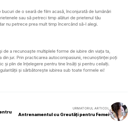
te bucuri de o seară de film acasă, înconjurată de lumânări
prietenele sau să petreci timp alături de prietenul tău
dar nu petrece prea mult timp încercând să-l alegi.
 și de a recunoaște multiplele forme de iubire din viața ta,
 din jur. Prin practicarea autocompasiunii, recunoștinței poți
și plin de înțelegere pentru tine însăți și pentru ceilalți.
larității și sărbătorește iubirea sub toate formele ei!
URMATORUL ARTICOL
pentru
Antrenamentul cu Greutăți pentru Femei