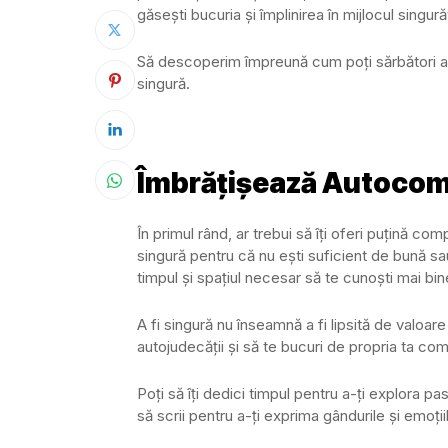
găsești bucuria și împlinirea în mijlocul singurăt
Să descoperim împreună cum poți sărbători au
singură.
Îmbrățișează Autoco
În primul rând, ar trebui să îți oferi puțină co
singură pentru că nu ești suficient de bună sau 
timpul și spațiul necesar să te cunoști mai bin
A fi singură nu înseamnă a fi lipsită de valoa
autojudecății și să te bucuri de propria ta co
Poți să îți dedici timpul pentru a-ți explora pa
să scrii pentru a-ți exprima gândurile și emoți