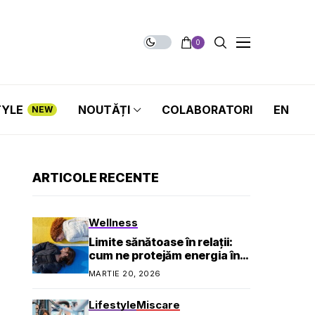
0
TYLE
NOUTĂȚI
COLABORATORI
EN
NEW
ARTICOLE RECENTE
Wellness
Limite sănătoase în relații:
cum ne protejăm energia în
viața socială și profesională
MARTIE 20, 2026
Lifestyle
Miscare