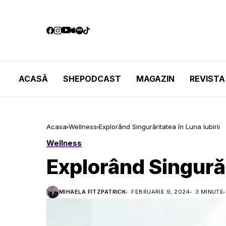
ACASĂ
SHEPODCAST
MAGAZIN
REVISTA
Acasa
Wellness
Explorând Singurăritatea în Luna Iubirii
Wellness
Explorând Singurăr
MIHAELA FITZPATRICK
FEBRUARIE 9, 2024
3 MINUTE