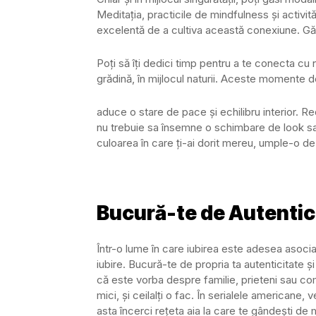
Meditația, practicile de mindfulness și activităț
excelentă de a cultiva această conexiune. Gă
Poți să îți dedici timp pentru a te conecta cu n
grădină, în mijlocul naturii. Aceste momente 
aduce o stare de pace și echilibru interior. R
nu trebuie sa însemne o schimbare de look sa
culoarea în care ți-ai dorit mereu, umple-o de
Bucură-te de Autentici
Într-o lume în care iubirea este adesea asoci
iubire. Bucură-te de propria ta autenticitate și 
că este vorba despre familie, prieteni sau co
mici, și ceilalți o fac. În serialele americane, 
asta încerci rețeta aia la care te gândești de 