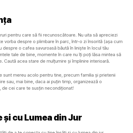
nța
lucruri pentru care să fii recunoscătoare. Nu uita să apreciezi
 este vorba despre o plimbare în parc, într-o zi însorită (așa cum
u despre o cafea savuroasă băută în liniște în locul tău
le tale de bine, momente în care nu îți poți lăsa mintea să
Caută acea stare de mulțumire și împlinire interioară.
re sunt mereu acolo pentru tine, precum familia și prietenii
mire sau, mai bine, daca ai puțin timp, organizează o
, de cei care te susțin necondiționat!
 și cu Lumea din Jur
ități de a te conecta cu tine însăți și cu lumea din jur.