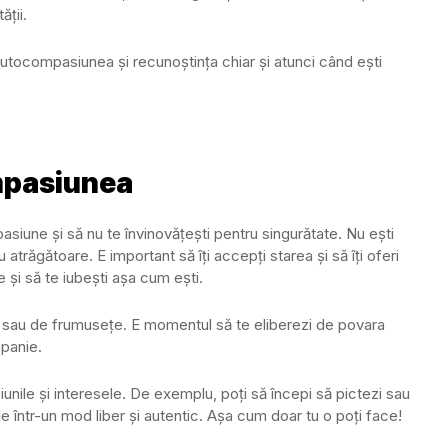
ății.
tocompasiunea și recunoștința chiar și atunci când ești
mpasiunea
mpasiune și să nu te învinovățești pentru singurătate. Nu ești
atrăgătoare. E important să îți accepți starea și să îți oferi
e și să te iubești așa cum ești.
re sau de frumusețe. E momentul să te eliberezi de povara
mpanie.
siunile și interesele. De exemplu, poți să începi să pictezi sau
ile într-un mod liber și autentic. Așa cum doar tu o poți face!