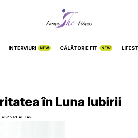
INTERVIURI
CĂLĂTORIE FIT
LIFES
NEW
NEW
itatea în Luna Iubirii
482 VIZUALIZARI