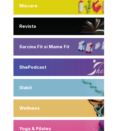
Miscare
Revista
Sarcina Fit si Mame Fit
ShePodcast
Slabit
Wellness
Yoga & Pilates