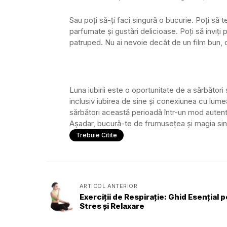
Sau poți să-ți faci singură o bucurie. Poți să 
parfumate și gustări delicioase. Poți să inviți 
patruped. Nu ai nevoie decât de un film bun, 
Luna iubirii este o oportunitate de a sărbători
inclusiv iubirea de sine și conexiunea cu lumea
sărbători această perioadă într-un mod autentic 
Așadar, bucură-te de frumusețea și magia singu
Trebuie Citite
ARTICOL ANTERIOR
Exerciții de Respirație: Ghid Esențial 
Stres și Relaxare