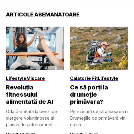
ARTICOLE ASEMANATOARE
Lifestyle
Miscare
Calatorie Fit
Lifestyle
Revoluția
Ce să porți la
fitnessului
drumeție
alimentată de AI
primăvara?
Odată limitată la benzi de
Pe măsură ce strânsoarea rece a 
alergare voluminoase și
Drumețiile de primăvară vin
planuri de antrenament
cu un
plastifiate,...
set unic de provocări, deoarec