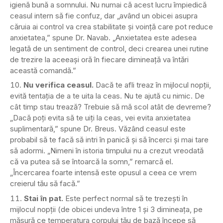
igienă bună a somnului. Nu numai că acest lucru împiedică
ceasul intern să fie confuz, dar „având un obicei asupra
căruia ai control va crea stabilitate și voință care pot reduce
anxietatea,” spune Dr. Navab. „Anxietatea este adesea
legată de un sentiment de control, deci crearea unei rutine
de trezire la aceeași oră în fiecare dimineață va întări
această comandă.”
Nu verifica ceasul.
Dacă te afli treaz în mijlocul nopții,
evită tentația de a te uita la ceas. Nu te ajută cu nimic. De
cât timp stau trează? Trebuie să mă scol atât de devreme?
„Dacă poți evita să te uiți la ceas, vei evita anxietatea
suplimentară,” spune Dr. Breus. Văzând ceasul este
probabil să te facă să intri în panică și să încerci și mai tare
să adormi. „Nimeni în istoria timpului nu a crezut vreodată
că va putea să se întoarcă la somn,” remarcă el.
„Încercarea foarte intensă este opusul a ceea ce vrem
creierul tău să facă.”
Stai în pat.
Este perfect normal să te trezești în
mijlocul nopții (de obicei undeva între 1 și 3 dimineața, pe
măsură ce temperatura corpului tău de bază începe să