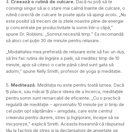
Creează o rutină de culcare.
Dacă nu poți să te
convingi singur să ai o stare mai calmă înainte de culcare, o
rutină corectă de culcare te poate ajuta să ajungi acolo. „Nu
este posibil să trecem de la zilele noastre pline de energie
și concentrate pe productivitate la somn într-o clipă,”
spune Dr. Robbins. „Somnul necesită timp.” Ea recomandă
să aloci cel puțin 30 de minute pentru relaxare.
„Modalitatea mea preferată de relaxare este să fac un duș,
să îmi fac rutina de îngrijire a pielii, să meditez timp de 10
minute, apoi să citesc o carte până când sunt gata să
adorm,” spune Kelly Smith, profesor de yoga și meditație.
Meditează
. Meditația nu este pentru toată lumea. Dacă
îți place, sau măcar îți place ideea de a încerca, meditațiile
pentru somn sunt remarcabil de eficiente. „Cu o practică
regulată de meditație – aproximativ 10 minute pe zi timp de
cel puțin opt săptămâni – amigdala, care este centrul
creierului pentru durere, stres și îngrijorare, începe să se
micșoreze,” explică Smith. Aceasta înseamnă că răspunsul
tău la factorii de stres și la declanșatorii de anxietate se