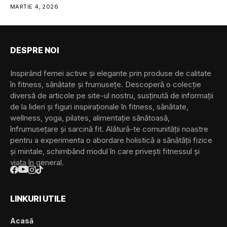
wellness.
MARTIE 4, 2026
Trackerele de sănătate și fitness
pot avea mai multe forme, inclusiv:
• Dispozitive cu prindere (clip-
on)
DESPRE NOI
• Îmbrăcăminte inteligentă
• Ochelari și lentile de
Inspirând femei active și elegante prin produse de calitate
contact inteligente
în fitness, sănătate și frumusețe. Descoperă o colecție
• Căști/headset-uri...
diversă de articole pe site-ul nostru, susținută de informații
de la lideri și figuri inspiraționale în fitness, sănătate,
wellness, yoga, pilates, alimentație sănătoasă,
înfrumusețare și sarcină fit. Alătură-te comunității noastre
pentru a experimenta o abordare holistică a sănătății fizice
și mintale, schimbând modul în care privești fitnessul și
viața în general.
LINKURI UTILE
Acasă