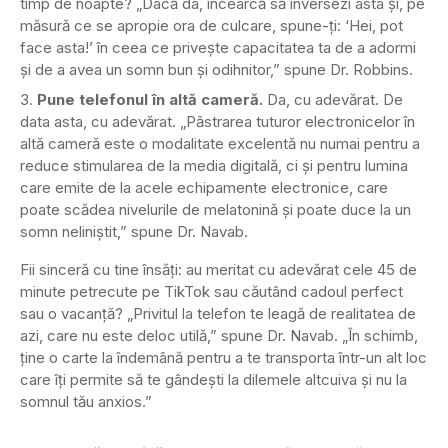
timp de noapte? „Dacă da, încearcă să inversezi asta și, pe
măsură ce se apropie ora de culcare, spune-ți: ‘Hei, pot
face asta!’ în ceea ce privește capacitatea ta de a adormi
și de a avea un somn bun și odihnitor,” spune Dr. Robbins.
Pune telefonul în altă cameră.
Da, cu adevărat. De
data asta, cu adevărat. „Păstrarea tuturor electronicelor în
altă cameră este o modalitate excelentă nu numai pentru a
reduce stimularea de la media digitală, ci și pentru lumina
care emite de la acele echipamente electronice, care
poate scădea nivelurile de melatonină și poate duce la un
somn neliniștit,” spune Dr. Navab.
Fii sinceră cu tine însăți: au meritat cu adevărat cele 45 de
minute petrecute pe TikTok sau căutând cadoul perfect
sau o vacanță? „Privitul la telefon te leagă de realitatea de
azi, care nu este deloc utilă,” spune Dr. Navab. „În schimb,
ține o carte la îndemână pentru a te transporta într-un alt loc
care îți permite să te gândești la dilemele altcuiva și nu la
somnul tău anxios.”