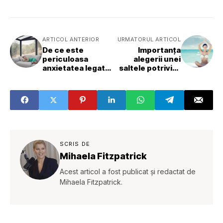
ARTICOL ANTERIOR
URMATORUL ARTICOL
De ce este
Importanța
periculoasa
alegerii unei
anxietatea legată
saltele potrivite
de somn ?
pentru un somn
odihnitor
SCRIS DE
Mihaela Fitzpatrick
Acest articol a fost publicat și redactat de
Mihaela Fitzpatrick.