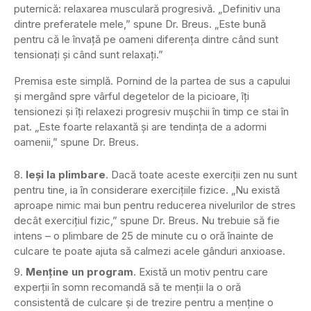
puternică: relaxarea musculară progresivă. „Definitiv una
dintre preferatele mele,” spune Dr. Breus. „Este bună
pentru că le învață pe oameni diferența dintre când sunt
tensionați și când sunt relaxați.”
Premisa este simplă. Pornind de la partea de sus a capului
și mergând spre vârful degetelor de la picioare, îți
tensionezi și îți relaxezi progresiv mușchii în timp ce stai în
pat. „Este foarte relaxantă și are tendința de a adormi
oamenii,” spune Dr. Breus.
Ieși la plimbare
. Dacă toate aceste exerciții zen nu sunt
pentru tine, ia în considerare exercițiile fizice. „Nu există
aproape nimic mai bun pentru reducerea nivelurilor de stres
decât exercițiul fizic,” spune Dr. Breus. Nu trebuie să fie
intens – o plimbare de 25 de minute cu o oră înainte de
culcare te poate ajuta să calmezi acele gânduri anxioase.
Menține un program
. Există un motiv pentru care
experții în somn recomandă să te menții la o oră
consistentă de culcare și de trezire pentru a menține o