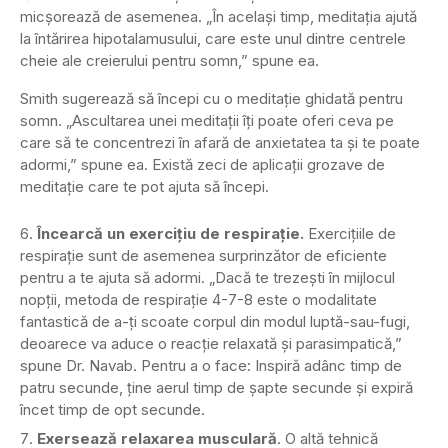
micșorează de asemenea. „În același timp, meditația ajută
la întărirea hipotalamusului, care este unul dintre centrele
cheie ale creierului pentru somn,” spune ea.
Smith sugerează să începi cu o meditație ghidată pentru
somn. „Ascultarea unei meditații îți poate oferi ceva pe
care să te concentrezi în afară de anxietatea ta și te poate
adormi,” spune ea. Există zeci de aplicații grozave de
meditație care te pot ajuta să începi.
Încearcă un exercițiu de respirație.
Exercițiile de
respirație sunt de asemenea surprinzător de eficiente
pentru a te ajuta să adormi. „Dacă te trezești în mijlocul
nopții, metoda de respirație 4-7-8 este o modalitate
fantastică de a-ți scoate corpul din modul luptă-sau-fugi,
deoarece va aduce o reacție relaxată și parasimpatică,”
spune Dr. Navab. Pentru a o face: Inspiră adânc timp de
patru secunde, ține aerul timp de șapte secunde și expiră
încet timp de opt secunde.
Exersează relaxarea musculară
. O altă tehnică