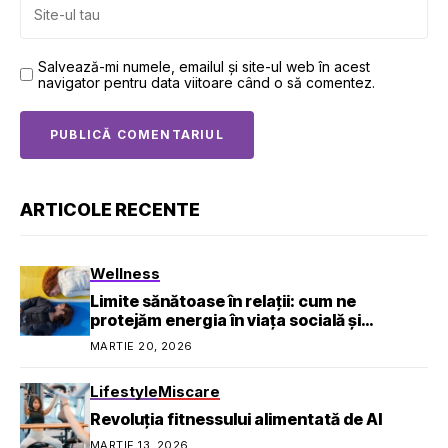
Salvează-mi numele, emailul și site-ul web în acest
navigator pentru data viitoare când o să comentez.
ARTICOLE RECENTE
Wellness
Limite sănătoase în relații: cum ne
protejăm energia în viața socială și
profesională
MARTIE 20, 2026
Lifestyle
Miscare
Revoluția fitnessului alimentată de AI
MARTIE 13, 2026