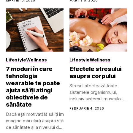
MARTIE 13, 2026
MARTIE 6, 2026
varia mult pe parcursul zilei.
Nu este deloc neobișnuit să înce
amiezii. Această fluctuație a vr
de elemente.
În acest ghid, îți prezentăm el
ca să profiți la maximum
de experiența în natură, păstrân
pot...
Lifestyle
Wellness
Lifestyle
Wellness
7 moduri în care
Efectele stresului
tehnologia
asupra corpului
wearable te poate
Stresul afectează toate
ajuta să îți atingi
sistemele organismului,
obiectivele de
inclusiv sistemul musculo-
sănătate
scheletic, respirator,
FEBRUARIE 4, 2026
cardiovascular, endocrin,
Dacă ești motivat(ă) să îți îmbunătățești sănătatea, gestionezi 
gastrointestinal,...
imagine mai clară asupra stării tale
de sănătate și a nivelului de