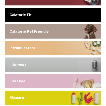
Calatorie Fit
Calatorie Pet Friendly
Infrumusetare
Interviuri
Lifestyle
Miscare