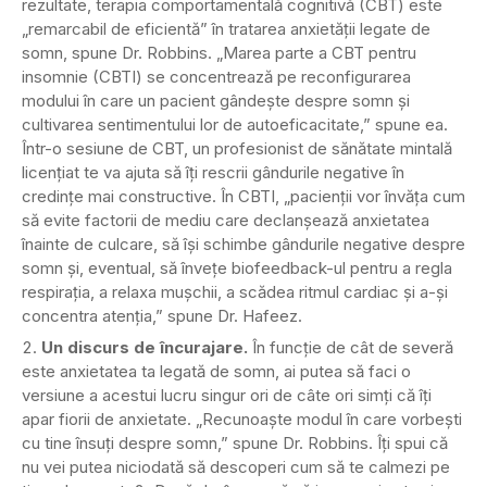
rezultate, terapia comportamentală cognitivă (CBT) este
„remarcabil de eficientă” în tratarea anxietății legate de
somn, spune Dr. Robbins. „Marea parte a CBT pentru
insomnie (CBTI) se concentrează pe reconfigurarea
modului în care un pacient gândește despre somn și
cultivarea sentimentului lor de autoeficacitate,” spune ea.
Într-o sesiune de CBT, un profesionist de sănătate mintală
licențiat te va ajuta să îți rescrii gândurile negative în
credințe mai constructive. În CBTI, „pacienții vor învăța cum
să evite factorii de mediu care declanșează anxietatea
înainte de culcare, să își schimbe gândurile negative despre
somn și, eventual, să învețe biofeedback-ul pentru a regla
respirația, a relaxa mușchii, a scădea ritmul cardiac și a-și
concentra atenția,” spune Dr. Hafeez.
Un discurs de încurajare.
În funcție de cât de severă
este anxietatea ta legată de somn, ai putea să faci o
versiune a acestui lucru singur ori de câte ori simți că îți
apar fiorii de anxietate. „Recunoaște modul în care vorbești
cu tine însuți despre somn,” spune Dr. Robbins. Îți spui că
nu vei putea niciodată să descoperi cum să te calmezi pe