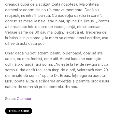
crească după ce a scăzut toată noaptea). Majoritatea
oamenilor adorm din nou în câteva momente. Dacă nu
reușești, nu intra în panică. Cu excepția cazului în care îți
dorești să mergi la baie, stai în pat, spune Dr. Breus. „Pentru
a te readuce într-o stare de inconștiență, ritmul cardiac
trebuie să fie de 60 sau mai puțin,” explică el. Trecerea de
la întins la în picioare și la mers va crește ritmul cardiac, așa
că evită asta dacă poți.
Chiar dacă nu poți adormi pentru o perioadă, doar să stai
acolo, cu ochii închiși, este util. Acest lucru se numește
odihnă profundă fără somn. „Nu este la fel de revigorant ca
somnul, dar dacă faci asta timp de o oră, valorează cam 20
de minute de somn,” spune Dr. Breus. Înțelegerea acestui
lucru poate ajuta la scăderea anxietății și permite procesului
natural de somn să preia controlul din nou.
Sursa:
Glamour
Trebuie Citite