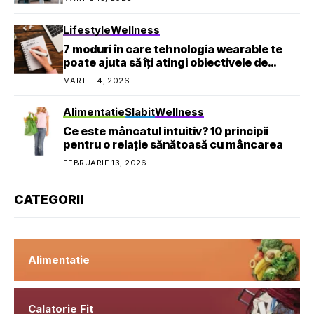
Lifestyle
Wellness
7 moduri în care tehnologia wearable te
poate ajuta să îți atingi obiectivele de
sănătate
MARTIE 4, 2026
Alimentatie
Slabit
Wellness
Ce este mâncatul intuitiv? 10 principii
pentru o relație sănătoasă cu mâncarea
FEBRUARIE 13, 2026
CATEGORII
Alimentatie
Calatorie Fit