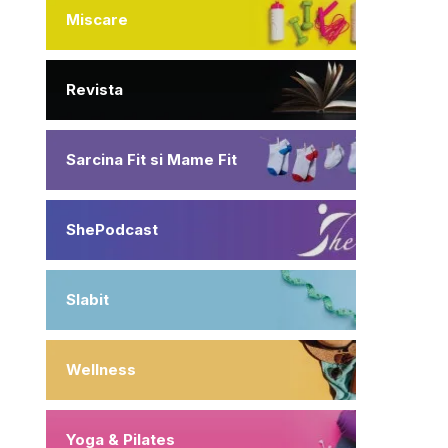
Miscare
Revista
Sarcina Fit si Mame Fit
ShePodcast
Slabit
Wellness
Yoga & Pilates