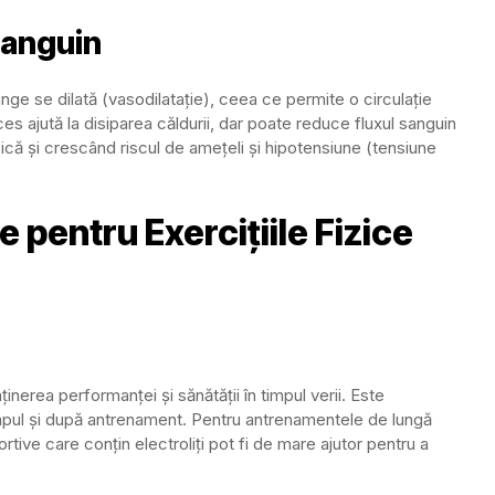
 Sanguin
ânge se dilată (vasodilatație), ceea ce permite o circulație
ces ajută la disiparea căldurii, dar poate reduce fluxul sanguin
ică și crescând riscul de amețeli și hipotensiune (tensiune
e pentru Exercițiile Fizice
nerea performanței și sănătății în timpul verii. Este
mpul și după antrenament. Pentru antrenamentele de lungă
ortive care conțin electroliți pot fi de mare ajutor pentru a