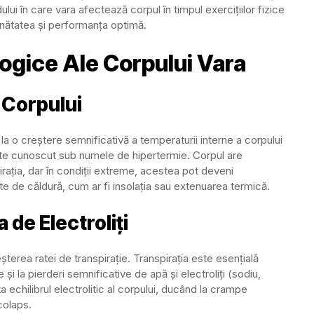
ui în care vara afectează corpul în timpul exercițiilor fizice
ănătatea și performanța optimă.
logice Ale Corpului Vara
 Corpului
e la o creștere semnificativă a temperaturii interne a corpului
este cunoscut sub numele de hipertermie. Corpul are
ația, dar în condiții extreme, acestea pot deveni
ate de căldură, cum ar fi insolația sau extenuarea termică.
 de Electroliți
șterea ratei de transpirație. Transpirația este esențială
și la pierderi semnificative de apă și electroliți (sodiu,
 echilibrul electrolitic al corpului, ducând la crampe
colaps.