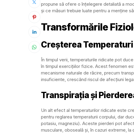
propune să ofere o înțelegere detaliată a modul
și ce măsuri trebuie luate pentru a menține s
Transformările Fizio
Creșterea Temperaturi
În timpul verii, temperaturile ridicate pot duc
în timpul exercițiilor fizice. Acest fenomen 
mecanisme naturale de răcire, precum transpir
insuficiente, crescând riscul de afecțiuni leg
Transpirația și Pierderea
Un alt efect al temperaturilor ridicate este cre
pentru reglarea temperaturii corpului, dar duce 
potasiu, magneziu). Aceste pierderi pot afecta
musculare, oboseală și, în cazuri extreme, la 