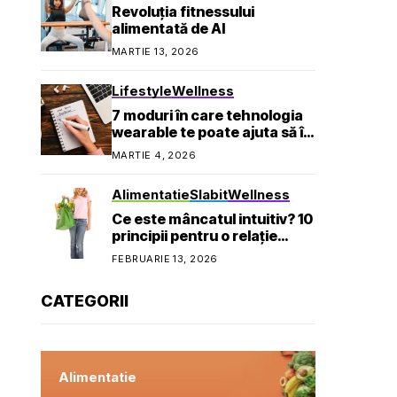
Revoluția fitnessului
alimentată de AI
MARTIE 13, 2026
Lifestyle
Wellness
7 moduri în care tehnologia
wearable te poate ajuta să îți
atingi obiectivele de
MARTIE 4, 2026
sănătate
Alimentatie
Slabit
Wellness
Ce este mâncatul intuitiv? 10
principii pentru o relație
sănătoasă cu mâncarea
FEBRUARIE 13, 2026
CATEGORII
Alimentatie