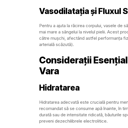
Vasodilatația și Fluxul
Pentru a ajuta la răcirea corpului, vasele de s
mai mare a sângelui la nivelul pielii. Acest pro
către mușchi, afectând astfel performanța fiz
arterială scăzută).
Considerații Esențial
Vara
Hidratarea
Hidratarea adecvată este crucială pentru menți
recomandat să se consume apă înainte, în ti
durată sau de intensitate ridicată, băuturile sp
preveni dezechilibrele electrolitice.