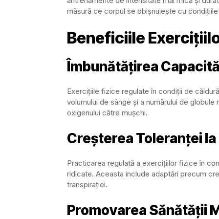
antrenamente de intensitate mai mică și durat
măsură ce corpul se obișnuiește cu condițiile
Beneficiile Exercițiil
Îmbunătățirea Capacită
Exercițiile fizice regulate în condiții de căld
volumului de sânge și a numărului de globule r
oxigenului către mușchi.
Creșterea Toleranței la
Practicarea regulată a exercițiilor fizice în co
ridicate. Aceasta include adaptări precum creș
transpirației.
Promovarea Sănătății M