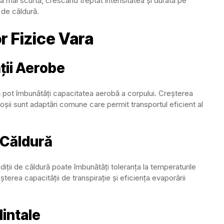
a mai scurtă, crescând treptat intensitatea și durata pe
 de căldură.
or Fizice Vara
ții Aerobe
ură pot îmbunătăți capacitatea aerobă a corpului. Creșterea
oșii sunt adaptări comune care permit transportul eficient al
 Căldură
ndiții de căldură poate îmbunătăți toleranța la temperaturile
terea capacității de transpirație și eficiența evaporării
intale