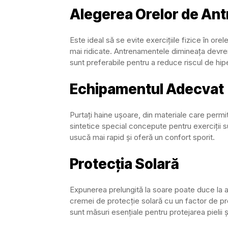
Alegerea Orelor de An
Este ideal să se evite exercițiile fizice în ore
mai ridicate. Antrenamentele dimineața devre
sunt preferabile pentru a reduce riscul de hipe
Echipamentul Adecvat
Purtați haine ușoare, din materiale care permit 
sintetice special concepute pentru exerciții
usucă mai rapid și oferă un confort sporit.
Protecția Solară
Expunerea prelungită la soare poate duce la ar
cremei de protecție solară cu un factor de pro
sunt măsuri esențiale pentru protejarea pielii și