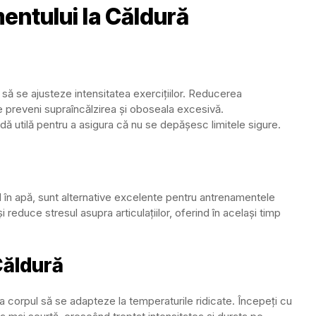
ntului la Căldură
 să se ajusteze intensitatea exercițiilor. Reducerea
te preveni supraîncălzirea și oboseala excesivă.
dă utilă pentru a asigura că nu se depășesc limitele sigure.
cul în apă, sunt alternative excelente pentru antrenamentele
și reduce stresul asupra articulațiilor, oferind în același timp
Căldură
a corpul să se adapteze la temperaturile ridicate. Începeți cu