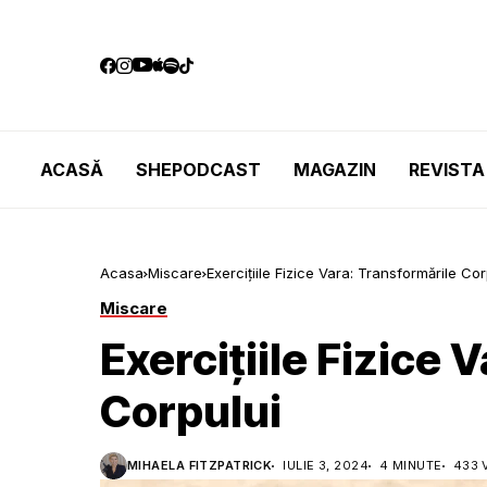
ACASĂ
SHEPODCAST
MAGAZIN
REVISTA
Acasa
Miscare
Exercițiile Fizice Vara: Transformările Cor
Miscare
Exercițiile Fizice 
Corpului
MIHAELA FITZPATRICK
IULIE 3, 2024
4 MINUTE
433 