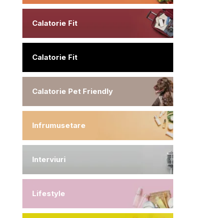
Calatorie Fit
Calatorie Fit
Calatorie Pet Friendly
Infrumusetare
Interviuri
Lifestyle