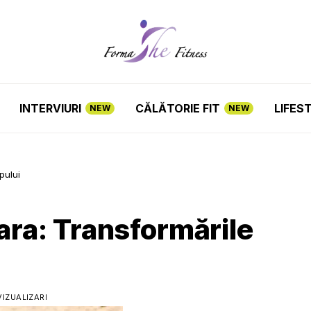
INTERVIURI
CĂLĂTORIE FIT
LIFES
NEW
NEW
pului
Vara: Transformările
VIZUALIZARI