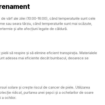
trenament
le de vârf ale zilei (10:00-16:00), când temperaturile sunt cele
me sau seara târziu, când temperaturile sunt mai scăzute,
rtermie și alte afecțiuni legate de căldură.
pielii să respire și să elimine eficient transpirația. Materialele
 sunt adesea mai eficiente decât bumbacul, deoarece se
suri solare și crește riscul de cancer de piele. Utilizarea
tecție ridicat, purtarea unei șepci și a ochelarilor de soare
 a ochilor.