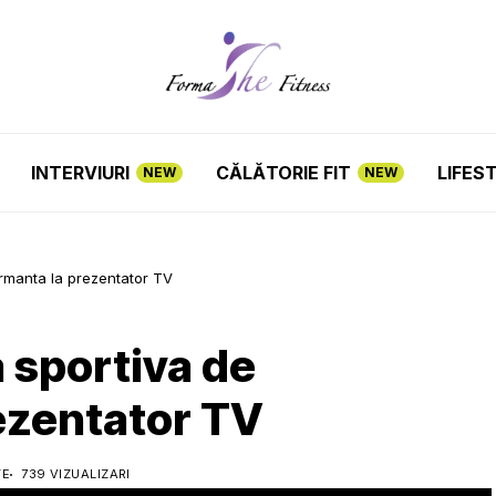
INTERVIURI
CĂLĂTORIE FIT
LIFES
NEW
NEW
rmanta la prezentator TV
 sportiva de
ezentator TV
TE
739 VIZUALIZARI