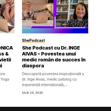
ShePodcast
ONICA
She Podcast cu Dr. INGE
ss &
AIVAS – Povestea unui
ietii
medic român de succes în
i
diaspora
pre
Descoperă povestea inspirațională a
e Yoga
dr. Inge Aivas, medic patolog cu
experiență internațională,...
IULIE 25, 2025