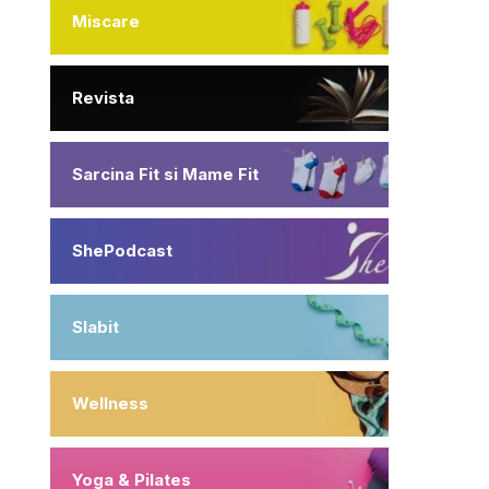
Miscare
Revista
Sarcina Fit si Mame Fit
ShePodcast
Slabit
Wellness
Yoga & Pilates