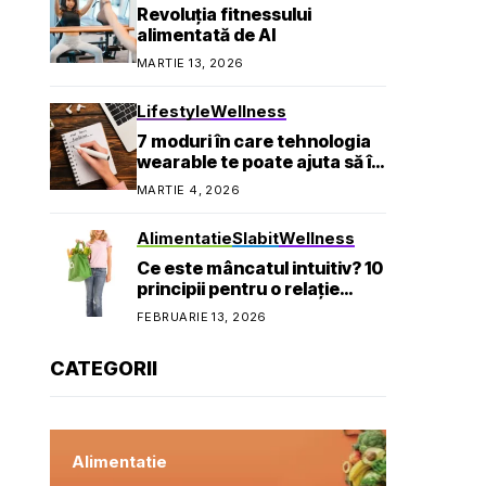
Revoluția fitnessului
alimentată de AI
MARTIE 13, 2026
Lifestyle
Wellness
7 moduri în care tehnologia
wearable te poate ajuta să îți
atingi obiectivele de
MARTIE 4, 2026
sănătate
Alimentatie
Slabit
Wellness
Ce este mâncatul intuitiv? 10
principii pentru o relație
sănătoasă cu mâncarea
FEBRUARIE 13, 2026
CATEGORII
Alimentatie