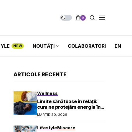
0
TYLE
NOUTĂȚI
COLABORATORI
EN
NEW
ARTICOLE RECENTE
Wellness
Limite sănătoase în relații:
cum ne protejăm energia în
viața socială și profesională
MARTIE 20, 2026
Lifestyle
Miscare