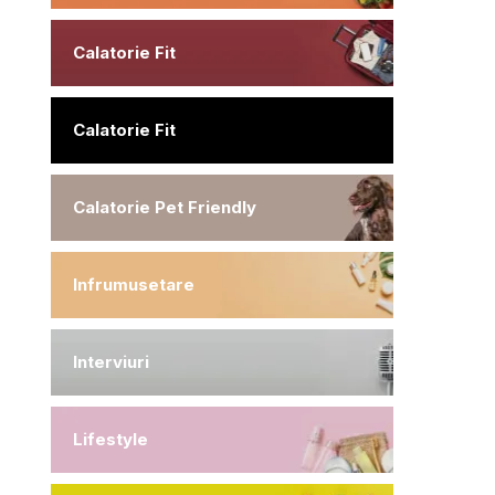
Calatorie Fit
Calatorie Fit
Calatorie Pet Friendly
Infrumusetare
Interviuri
Lifestyle