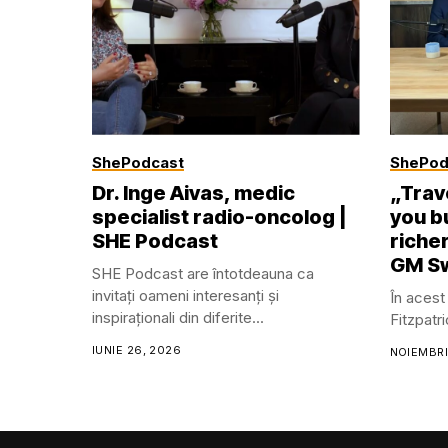
ShePodcast
ShePod
Dr. Inge Aivas, medic
„Trave
specialist radio-oncolog |
you b
SHE Podcast
riche
GM Sw
SHE Podcast are întotdeauna ca
invitați oameni interesanți și
În acest
inspiraționali din diferite...
Fitzpatr
IUNIE 26, 2026
NOIEMBRI