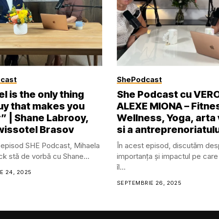
cast
ShePodcast
l is the only thing
She Podcast cu VER
uy that makes you
ALEXE MIONA – Fitne
r” | Shane Labrooy,
Wellness, Yoga, arta v
issotel Brasov
si a antreprenoriatulu
 episod SHE Podcast, Mihaela
În acest episod, discutăm des
ick stă de vorbă cu Shane...
importanța și impactul pe car
îl...
E 24, 2025
SEPTEMBRIE 26, 2025