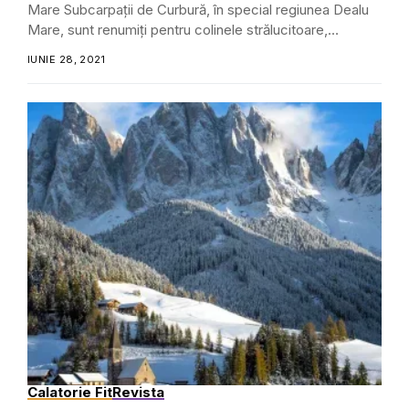
Mare Subcarpații de Curbură, în special regiunea Dealu
Mare, sunt renumiți pentru colinele strălucitoare,
peisajele frumoase...
IUNIE 28, 2021
Calatorie Fit
Revista