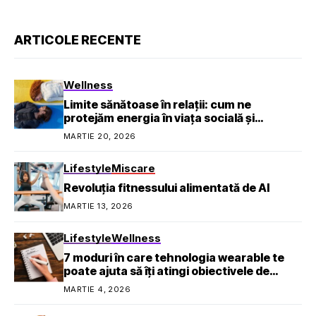
ARTICOLE RECENTE
Wellness
Limite sănătoase în relații: cum ne
protejăm energia în viața socială și
profesională
MARTIE 20, 2026
Lifestyle
Miscare
Revoluția fitnessului alimentată de AI
MARTIE 13, 2026
Lifestyle
Wellness
7 moduri în care tehnologia wearable te
poate ajuta să îți atingi obiectivele de
sănătate
MARTIE 4, 2026