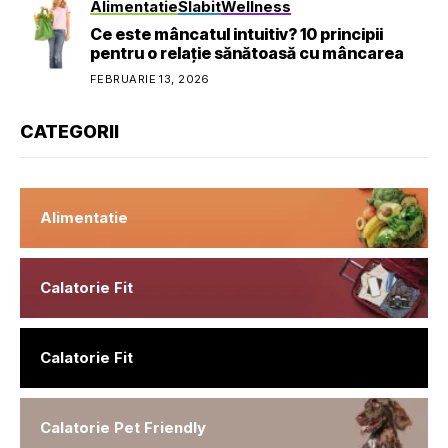
Alimentatie
Slabit
Wellness
Ce este mâncatul intuitiv? 10 principii
pentru o relație sănătoasă cu mâncarea
FEBRUARIE 13, 2026
CATEGORII
Alimentatie
Calatorie Fit
Calatorie Fit
Calatorie Pet Friendly