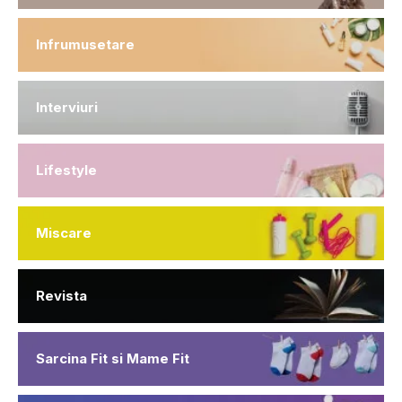
Infrumusetare
Interviuri
Lifestyle
Miscare
Revista
Sarcina Fit si Mame Fit