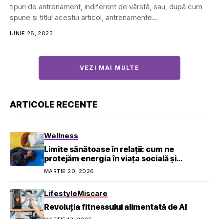
tipuri de antrenament, indiferent de vârstă, sau, după cum
spune și titlul acestui articol, antrenamente...
IUNIE 28, 2023
VEZI MAI MULTE
ARTICOLE RECENTE
Wellness
Limite sănătoase în relații: cum ne
protejăm energia în viața socială și
profesională
MARTIE 20, 2026
Lifestyle
Miscare
Revoluția fitnessului alimentată de AI