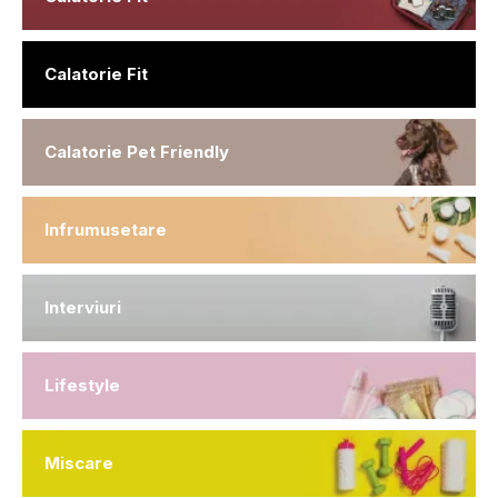
Calatorie Fit
Calatorie Pet Friendly
Infrumusetare
Interviuri
Lifestyle
Miscare