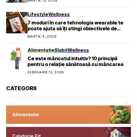
MARTIE 13, 2026
Lifestyle
Wellness
7 moduri în care tehnologia wearable te
poate ajuta să îți atingi obiectivele de
sănătate
MARTIE 4, 2026
Alimentatie
Slabit
Wellness
Ce este mâncatul intuitiv? 10 principii
pentru o relație sănătoasă cu mâncarea
FEBRUARIE 13, 2026
CATEGORII
Alimentatie
Calatorie Fit