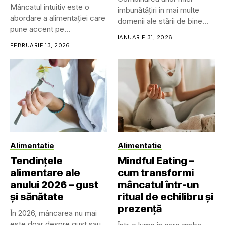
Mâncatul intuitiv este o
îmbunătățiri în mai multe
abordare a alimentației care
domenii ale stării de bine...
pune accent pe
IANUARIE 31, 2026
reconectarea...
FEBRUARIE 13, 2026
Alimentatie
Alimentatie
Tendințele
Mindful Eating –
alimentare ale
cum transformi
anului 2026 – gust
mâncatul într-un
și sănătate
ritual de echilibru și
prezență
În 2026, mâncarea nu mai
este doar despre gust sau