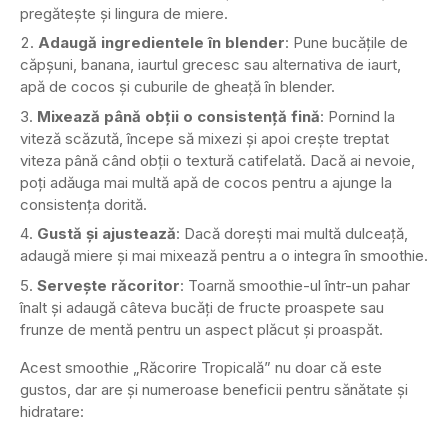
pregătește și lingura de miere.
Adaugă ingredientele în blender
: Pune bucățile de
căpșuni, banana, iaurtul grecesc sau alternativa de iaurt,
apă de cocos și cuburile de gheață în blender.
Mixează până obții o consistență fină
: Pornind la
viteză scăzută, începe să mixezi și apoi crește treptat
viteza până când obții o textură catifelată. Dacă ai nevoie,
poți adăuga mai multă apă de cocos pentru a ajunge la
consistența dorită.
Gustă și ajustează
: Dacă dorești mai multă dulceață,
adaugă miere și mai mixează pentru a o integra în smoothie.
Servește răcoritor
: Toarnă smoothie-ul într-un pahar
înalt și adaugă câteva bucăți de fructe proaspete sau
frunze de mentă pentru un aspect plăcut și proaspăt.
Acest smoothie „Răcorire Tropicală” nu doar că este
gustos, dar are și numeroase beneficii pentru sănătate și
hidratare: