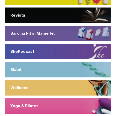
Revista
Sarcina Fit si Mame Fit
ShePodcast
Slabit
Wellness
Yoga & Pilates