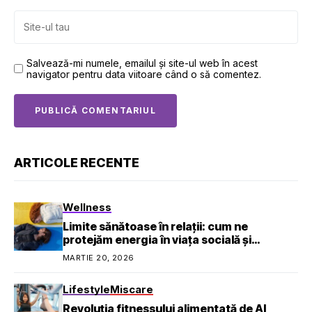
Salvează-mi numele, emailul și site-ul web în acest
navigator pentru data viitoare când o să comentez.
ARTICOLE RECENTE
Wellness
Limite sănătoase în relații: cum ne
protejăm energia în viața socială și
profesională
MARTIE 20, 2026
Lifestyle
Miscare
Revoluția fitnessului alimentată de AI