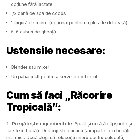
opțiune fără lactate
1/2 cană de apă de cocos
1 lingură de miere (opțional pentru un plus de dulceață)
5-6 cuburi de gheață
Ustensile necesare:
Blender sau mixer
Un pahar înalt pentru a servi smoothie-ul
Cum să faci „Răcorire
Tropicală”:
Pregătește ingredientele
: Spală și curăță căpșunile și
taie-le în bucăți. Descojește banana și împarte-o în bucăți
mai mici. Dacă alegi să folosești miere pentru dulceață,