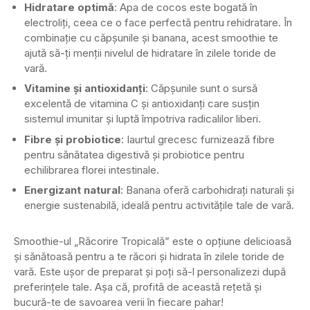
Hidratare optimă
: Apa de cocos este bogată în
electroliți, ceea ce o face perfectă pentru rehidratare. În
combinație cu căpșunile și banana, acest smoothie te
ajută să-ți menții nivelul de hidratare în zilele toride de
vară.
Vitamine și antioxidanți
: Căpșunile sunt o sursă
excelentă de vitamina C și antioxidanți care susțin
sistemul imunitar și luptă împotriva radicalilor liberi.
Fibre și probiotice
: Iaurtul grecesc furnizează fibre
pentru sănătatea digestivă și probiotice pentru
echilibrarea florei intestinale.
Energizant natural
: Banana oferă carbohidrați naturali și
energie sustenabilă, ideală pentru activitățile tale de vară.
Smoothie-ul „Răcorire Tropicală” este o opțiune delicioasă
și sănătoasă pentru a te răcori și hidrata în zilele toride de
vară. Este ușor de preparat și poți să-l personalizezi după
preferințele tale. Așa că, profită de această rețetă și
bucură-te de savoarea verii în fiecare pahar!