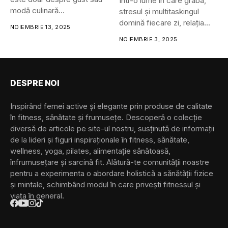
Într-o lume în care graba,
modă culinară...
stresul și multitaskingul
domină fiecare zi, relația...
NOIEMBRIE 13, 2025
NOIEMBRIE 3, 2025
DESPRE NOI
Inspirând femei active și elegante prin produse de calitate
în fitness, sănătate și frumusețe. Descoperă o colecție
diversă de articole pe site-ul nostru, susținută de informații
de la lideri și figuri inspiraționale în fitness, sănătate,
wellness, yoga, pilates, alimentație sănătoasă,
înfrumusețare și sarcină fit. Alătură-te comunității noastre
pentru a experimenta o abordare holistică a sănătății fizice
și mintale, schimbând modul în care privești fitnessul și
viața în general.