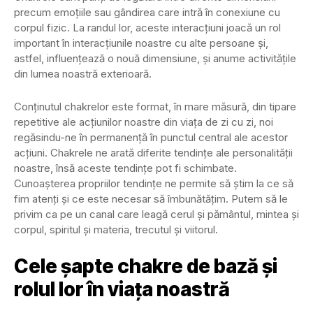
precum emoțiile sau gândirea care intră în conexiune cu
corpul fizic. La randul lor, aceste interacțiuni joacă un rol
important în interacțiunile noastre cu alte persoane și,
astfel, influențează o nouă dimensiune, și anume activitățile
din lumea noastră exterioară.
Conținutul chakrelor este format, în mare măsură, din tipare
repetitive ale acțiunilor noastre din viața de zi cu zi, noi
regăsindu-ne în permanență în punctul central ale acestor
acțiuni. Chakrele ne arată diferite tendințe ale personalității
noastre, însă aceste tendințe pot fi schimbate.
Cunoașterea propriilor tendințe ne permite să știm la ce să
fim atenți și ce este necesar să îmbunătățim. Putem să le
privim ca pe un canal care leagă cerul și pământul, mintea și
corpul, spiritul și materia, trecutul și viitorul.
Cele șapte chakre de bază și
rolul lor în viața noastră