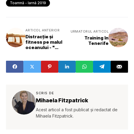
Toamnă - Iarnă 2019
ARTICOL ANTERIOR
URMATORUL ARTICOL
Distracție și
Training în
fitness pe malul
Tenerife
oceanului - "
Boston, you're
my home!"
SCRIS DE
Mihaela Fitzpatrick
Acest articol a fost publicat și redactat de
Mihaela Fitzpatrick.