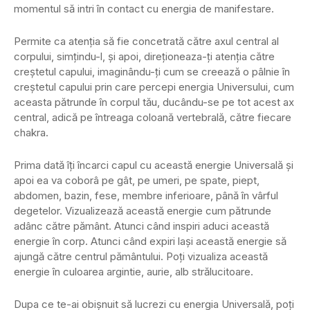
momentul să intri în contact cu energia de manifestare.
Permite ca atenția să fie concetrată către axul central al
corpului, simțindu-l, și apoi, direționeaza-ți atenția către
creștetul capului, imaginându-ți cum se creează o pâlnie în
creștetul capului prin care percepi energia Universului, cum
aceasta pătrunde în corpul tău, ducându-se pe tot acest ax
central, adică pe întreaga coloană vertebrală, către fiecare
chakra.
Prima dată îți încarci capul cu această energie Universală și
apoi ea va coborâ pe gât, pe umeri, pe spate, piept,
abdomen, bazin, fese, membre inferioare, până în vârful
degetelor. Vizualizează această energie cum pătrunde
adânc către pământ. Atunci când inspiri aduci această
energie în corp. Atunci când expiri lași această energie să
ajungă către centrul pământului. Poți vizualiza această
energie în culoarea argintie, aurie, alb strălucitoare.
Dupa ce te-ai obișnuit să lucrezi cu energia Universală, poți