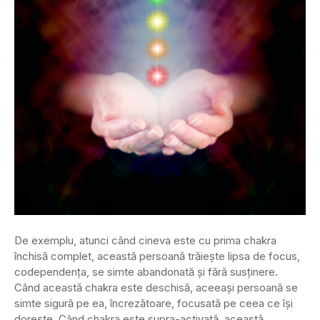
De exemplu, atunci când cineva este cu prima chakra
închisă complet, această persoană trăiește lipsa de focus,
codependența, se simte abandonată și fără susținere.
Când această chakra este deschisă, aceeași persoană se
simte sigură pe ea, încrezătoare, focusată pe ceea ce își
dorește. Când chakra este supra-activată, această