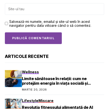
Salvează-mi numele, emailul și site-ul web în acest
navigator pentru data viitoare când o să comentez.
ARTICOLE RECENTE
Wellness
Limite sănătoase în relații: cum ne
protejăm energia în viața socială și
profesională
MARTIE 20, 2026
Lifestyle
Miscare
Revoluția fitnessului alimentată de AI