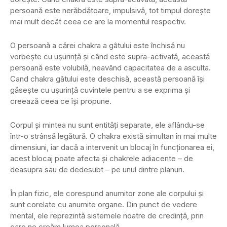
persoană este nerăbdătoare, impulsivă, tot timpul dorește
mai mult decât ceea ce are la momentul respectiv.
O persoană a cărei chakra a gâtului este închisă nu
vorbește cu ușurință și când este supra-activată, această
persoană este volubilă, neavând capacitatea de a asculta.
Cand chakra gâtului este deschisă, această persoană își
găsește cu ușurință cuvintele pentru a se exprima și
creează ceea ce își propune.
Corpul și mintea nu sunt entități separate, ele aflându-se
într-o strânsă legătură. O chakra există simultan în mai multe
dimensiuni, iar dacă a intervenit un blocaj în funcționarea ei,
acest blocaj poate afecta și chakrele adiacente – de
deasupra sau de dedesubt – pe unul dintre planuri.
În plan fizic, ele corespund anumitor zone ale corpului și
sunt corelate cu anumite organe. Din punct de vedere
mental, ele reprezintă sistemele noatre de credință, prin
care ne creăm lumea personală.