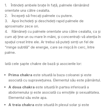
1. Întindeți ambele brațe în față, palmele rămânând
orientate una către cealalta.
2. Începeți să frecați palmele cu putere.
3. Apoi închideți și deschideți rapid palmele de
aproximativ zece ori.
4. Rămâneți cu palmele orientate una către cealalta, ca și
cum ați ține un ou mare în mâini, și concentrați-vă atenția în
spațiul creat între ele. Ar trebui să puteți simți un fel de
“minge subtilă” de energie, care se mișcă în cerc, între
palme.
Iată cele șapte chakre de bază și asocierile lor:
Prima chakra
este situată la baza coloanei și este
asociată cu supraviețuirea. Elementul său este pământul.
A doua chakra
este situată în partea inferioară a
abdomenului și este asociată cu emoțiile și sexualitatea.
Elementul său este apa.
A treia chakra
este situată în plexul solar și este