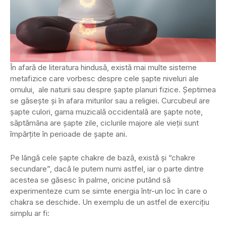
În afară de literatura hindusă, există mai multe sisteme
metafizice care vorbesc despre cele șapte niveluri ale
omului, ale naturii sau despre șapte planuri fizice. Șeptimea
se găsește și în afara miturilor sau a religiei. Curcubeul are
șapte culori, gama muzicală occidentală are șapte note,
săptămâna are șapte zile, ciclurile majore ale vieții sunt
împărțite în perioade de șapte ani.
Pe lângă cele șapte chakre de bază, există și “chakre
secundare”, dacă le putem numi astfel, iar o parte dintre
acestea se găsesc în palme, oricine putând să
experimenteze cum se simte energia într-un loc în care o
chakra se deschide. Un exemplu de un astfel de exercițiu
simplu ar fi: