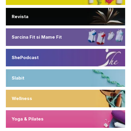
Revista
Sarcina Fit si Mame Fit
ShePodcast
Slabit
Wellness
Yoga & Pilates