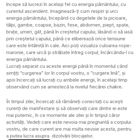
începe să lucrezi în același fel cu energia pământului, cu
curentul ascendent. Imaginează-ți cum respiri și urci
energia pământului, începând cu degetele de la picioare,
tălpi, gambe, coapse, bazin, fese, abdomen, piept, spate,
brațe, umeri, gât, până în creștetul capului, lăsând-o să iasă
prin creștetul capului, până ce eliberează orice tensiune
care este întâlnită în cale. Aici poți vizualiza culoarea roșie-
maronie, care urcă și străbate întreg corpul, încărcându-l cu
energia pământului.
Lucrați separat cu aceste energii până în momentul când
simțiți “curgerea” lor în corpul vostru, o ”curgere lină”, și
apoi încercați să lucrați cu ambele energii, în același timp
observând cum se amestecă la nivelul fiecărei chakre.
În timpul zilei, încercați să rămâneți conectați cu acești
curenți de manifestare și să observați care dintre ei este
mai puternic, în ce momente ale zilei și în timpul căror
activități. Vedeți care este nevoia mai pregnantă a corpului
vostru, de care curent are mai multa nevoie acesta, pentru
a putea lucra asupra dizolvării blocajelor.