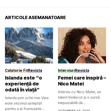
ARTICOLE ASEMANATOARE
Calatorie Fit
Revista
Interviuri
Revista
Islanda este “o
Femei care inspiră –
experiență de
Nico Matei
odată în viață”
Interviu cu Nico Matei, un
talent înnăscut și o sursă
Islanda prin ochii mei Vara
inepuizabilă de...
este sezonul asteptat
pentru a ei frumusete...
OCTOMBRIE 20, 2023