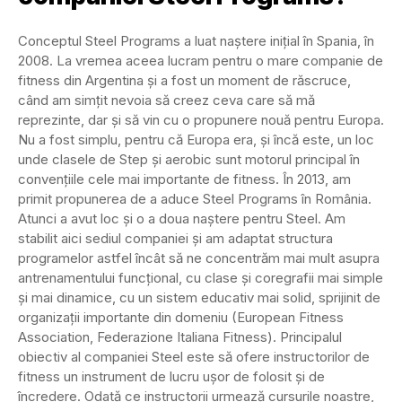
Conceptul Steel Programs a luat naștere inițial în Spania, în
2008. La vremea aceea lucram pentru o mare companie de
fitness din Argentina și a fost un moment de răscruce,
când am simțit nevoia să creez ceva care să mă
reprezinte, dar și să vin cu o propunere nouă pentru Europa.
Nu a fost simplu, pentru că Europa era, și încă este, un loc
unde clasele de Step și aerobic sunt motorul principal în
convențiile cele mai importante de fitness. În 2013, am
primit propunerea de a aduce Steel Programs în România.
Atunci a avut loc și o a doua naștere pentru Steel. Am
stabilit aici sediul companiei și am adaptat structura
programelor astfel încât să ne concentrăm mai mult asupra
antrenamentului funcțional, cu clase și coregrafii mai simple
și mai dinamice, cu un sistem educativ mai solid, sprijinit de
organizații importante din domeniu (European Fitness
Association, Federazione Italiana Fitness). Principalul
obiectiv al companiei Steel este să ofere instructorilor de
fitness un instrument de lucru ușor de folosit și de
încredere. Odată ce instructorii urmează cursurile noastre,