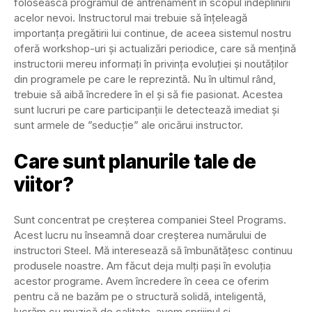
folosească programul de antrenament în scopul îndeplinirii
acelor nevoi. Instructorul mai trebuie să înțeleagă
importanța pregătirii lui continue, de aceea sistemul nostru
oferă workshop-uri și actualizări periodice, care să mențină
instructorii mereu informați în privința evoluției și noutăților
din programele pe care le reprezintă. Nu în ultimul rând,
trebuie să aibă încredere în el și să fie pasionat. Acestea
sunt lucruri pe care participanții le detectează imediat și
sunt armele de ”seducție” ale oricărui instructor.
Care sunt planurile tale de
viitor?
Sunt concentrat pe creșterea companiei Steel Programs.
Acest lucru nu înseamnă doar creșterea numărului de
instructori Steel. Mă interesează să îmbunătățesc continuu
produsele noastre. Am făcut deja mulți pași în evoluția
acestor programe. Avem încredere în ceea ce oferim
pentru că ne bazăm pe o structură solidă, inteligentă,
lucrăm cu muzică de calitate, avem sprijinul și