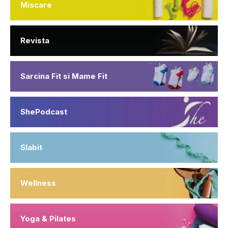
Miscare
Revista
Sarcina Fit si Mame Fit
ShePodcast
Slabit
Wellness
Yoga & Pilates