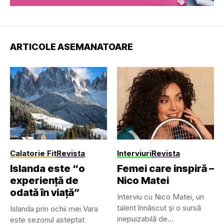
ARTICOLE ASEMANATOARE
Calatorie Fit
Revista
Interviuri
Revista
Islanda este “o
Femei care inspiră –
experiență de
Nico Matei
odată în viață”
Interviu cu Nico Matei, un
talent înnăscut și o sursă
Islanda prin ochii mei Vara
inepuizabilă de...
este sezonul asteptat