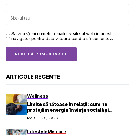
Salvează-mi numele, emailul și site-ul web în acest
navigator pentru data viitoare când o să comentez.
ARTICOLE RECENTE
Wellness
Limite sănătoase în relații: cum ne
protejăm energia în viața socială și
profesională
MARTIE 20, 2026
Lifestyle
Miscare