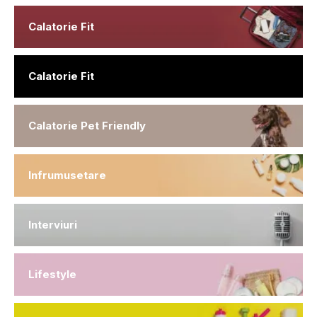
Calatorie Fit
Calatorie Fit
Calatorie Pet Friendly
Infrumusetare
Interviuri
Lifestyle