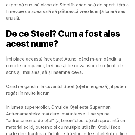
ei pot să susțină clase de Steel în orice sală de sport, fără a
fi nevoie ca acea sală să plătească vreo licență lunară sau
anuală.
De ce Steel? Cum a fost ales
acest nume?
Îmi place această întrebare! Atunci când m-am gândit la
numele companiei, trebuia să fie ceva ușor de reținut, de
scris și, mai ales, să și însemne ceva.
Când ne gândim la cuvântul Steel (oțel în engleză), îl putem
regăsi în multe lucruri.
În lumea supereroilor, Omul de Oțel este Superman.
Antrenamentelor mai dure, mai intense, li se spune
”antrenamente de oțel” și, bineînțeles, oțelul reprezintă un
material solid, puternic și cu multiple utilizări. Oțelul face
parte din structura clădirilor, străzilor, este scheletul ce ține