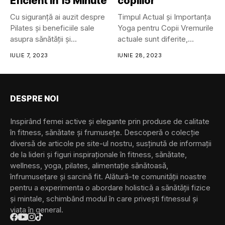
Eficient în 15 Minute
copiilor
Cu siguranță ai auzit despre
Timpul Actual și Importanța
Pilates și beneficiile sale
Yoga pentru Copii Vremurile
asupra sănătății și...
actuale sunt diferite,
interesante...
IULIE 7, 2023
IUNIE 28, 2023
DESPRE NOI
Inspirând femei active și elegante prin produse de calitate
în fitness, sănătate și frumusețe. Descoperă o colecție
diversă de articole pe site-ul nostru, susținută de informații
de la lideri și figuri inspiraționale în fitness, sănătate,
wellness, yoga, pilates, alimentație sănătoasă,
înfrumusețare și sarcină fit. Alătură-te comunității noastre
pentru a experimenta o abordare holistică a sănătății fizice
și mintale, schimbând modul în care privești fitnessul și
viața în general.