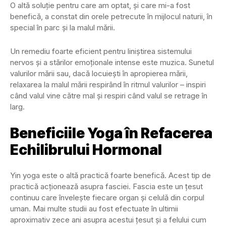
O altă soluţie pentru care am optat, și care mi-a fost
benefică, a constat din orele petrecute în mijlocul naturii, în
special în parc și la malul mării.
Un remediu foarte eficient pentru liniștirea sistemului
nervos și a stărilor emoționale intense este muzica. Sunetul
valurilor mării sau, dacă locuiești în apropierea mării,
relaxarea la malul mării respirând în ritmul valurilor – inspiri
când valul vine către mal și respiri când valul se retrage în
larg.
Beneficiile Yoga în Refacerea
Echilibrului Hormonal
Yin yoga este o altă practică foarte benefică. Acest tip de
practică acționează asupra fasciei. Fascia este un țesut
continuu care învelește fiecare organ și celulă din corpul
uman. Mai multe studii au fost efectuate în ultimii
aproximativ zece ani asupra acestui țesut și a felului cum