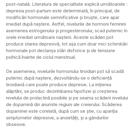
post-natală. Literatura de specialitate explică următoarele :
depresia post-partum este determinată, în principal, de
modificări hormonale semnificative şi bruşte, care apar
imediat după naştere. Astfel, nivelurile de hormoni feminini
asemenea estrogenului şi progesteronului, scad puternic în
orele imediat următoare naşterii. Aceste scăderi pot
produce starea depresivă, tot aşa cum doar mici schimbări
hormonale pot declanşa stări disforice şi de tensiune
psihică înainte de ciclul menstrual.
De asemenea, nivelurile hormonului tiroidian pot să scadă
puternic după naştere, dezvoltându-se o deficienţă
tiroidiană care poate produce depresie. La iniţierea
alăptării, se produc dezinhibarea hipofizei şi creşterea
nivelului de prolactină posibile și pe seama scăderii nivelului
de dopamină din anumite regiuni ale creierului. Scăderea
dopaminei este corelată, după cum se ştie, cu apariţia
simptomelor depresive, a anxietăţii, şi a gândurilor
obsesive.