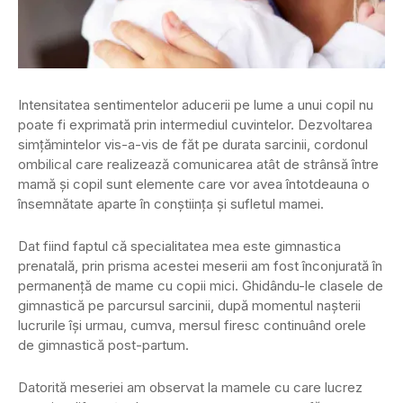
Intensitatea sentimentelor aducerii pe lume a unui copil nu
poate fi exprimată prin intermediul cuvintelor. Dezvoltarea
simțămintelor vis-a-vis de făt pe durata sarcinii, cordonul
ombilical care realizează comunicarea atât de strânsă între
mamă și copil sunt elemente care vor avea întotdeauna o
însemnătate aparte în conștiința și sufletul mamei.
Dat fiind faptul că specialitatea mea este gimnastica
prenatală, prin prisma acestei meserii am fost înconjurată în
permanență de mame cu copii mici. Ghidându-le clasele de
gimnastică pe parcursul sarcinii, după momentul nașterii
lucrurile își urmau, cumva, mersul firesc continuând orele
de gimnastică post-partum.
Datorită meseriei am observat la mamele cu care lucrez