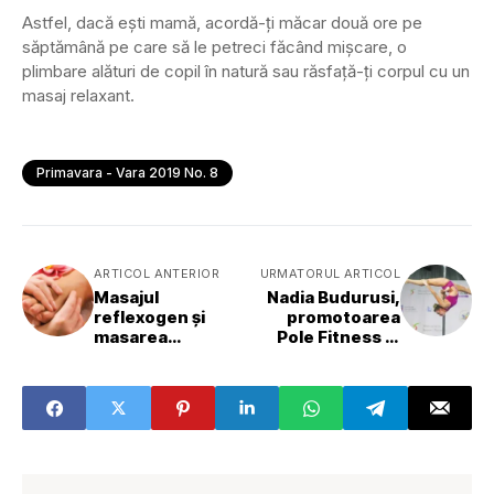
Astfel, dacă ești mamă, acordă-ți măcar două ore pe
săptămână pe care să le petreci făcând mișcare, o
plimbare alături de copil în natură sau răsfață-ți corpul cu un
masaj relaxant.
Primavara - Vara 2019 No. 8
ARTICOL ANTERIOR
URMATORUL ARTICOL
Masajul
Nadia Budurusi,
reflexogen și
promotoarea
masarea
Pole Fitness în
organelor interne
România