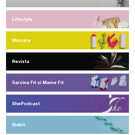
Lifestyle
Miscare
Revista
Sarcina Fit si Mame Fit
ShePodcast
Slabit