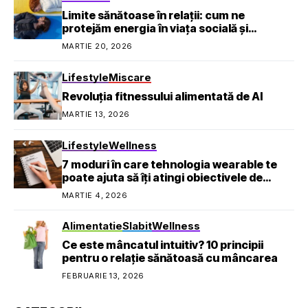
Limite sănătoase în relații: cum ne
protejăm energia în viața socială și
profesională
MARTIE 20, 2026
Lifestyle
Miscare
Revoluția fitnessului alimentată de AI
MARTIE 13, 2026
Lifestyle
Wellness
7 moduri în care tehnologia wearable te
poate ajuta să îți atingi obiectivele de
sănătate
MARTIE 4, 2026
Alimentatie
Slabit
Wellness
Ce este mâncatul intuitiv? 10 principii
pentru o relație sănătoasă cu mâncarea
FEBRUARIE 13, 2026