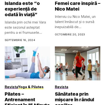
Islanda este “o
Femei care inspiră –
experiență de
Nico Matei
odată în viață”
Interviu cu Nico Matei, un
talent înnăscut și o sursă
Islanda prin ochii mei Vara
inepuizabilă de...
este sezonul asteptat
pentru a ei frumusete...
OCTOMBRIE 20, 2023
SEPTEMBRIE 16, 2024
Revista
Yoga & Pilates
Revista
Pilates –
Sănătatea prin
Antrenament
mișcare în rândul