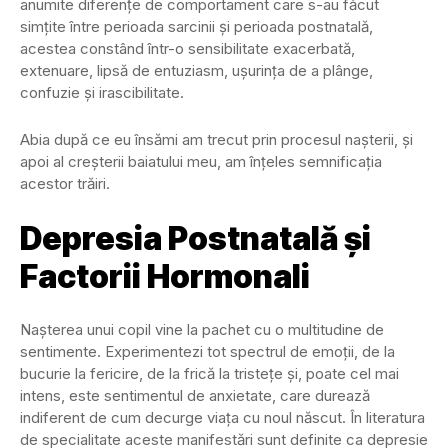
anumite diferențe de comportament care s-au făcut
simțite între perioada sarcinii și perioada postnatală,
acestea constând într-o sensibilitate exacerbată,
extenuare, lipsă de entuziasm, ușurința de a plânge,
confuzie și irascibilitate.
Abia după ce eu însămi am trecut prin procesul nașterii, și
apoi al creșterii baiatului meu, am înțeles semnificația
acestor trăiri.
Depresia Postnatală și
Factorii Hormonali
Nașterea unui copil vine la pachet cu o multitudine de
sentimente. Experimentezi tot spectrul de emoții, de la
bucurie la fericire, de la frică la tristețe și, poate cel mai
intens, este sentimentul de anxietate, care durează
indiferent de cum decurge viața cu noul născut. În literatura
de specialitate aceste manifestări sunt definite ca depresie