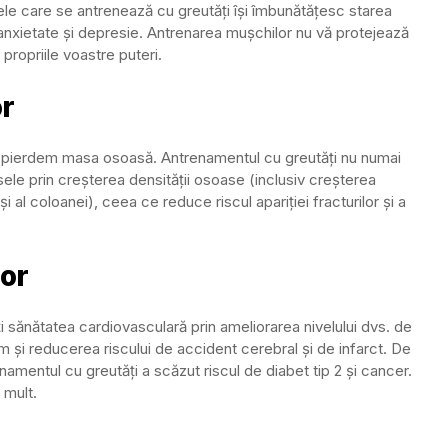
ele care se antrenează cu greutăți își îmbunătățesc starea
s, anxietate și depresie. Antrenarea mușchilor nu vă protejează
 propriile voastre puteri.
or
ă, pierdem masa osoasă. Antrenamentul cu greutăți nu numai
sele prin creșterea densității osoase (inclusiv creșterea
și al coloanei), ceea ce reduce riscul apariției fracturilor și a
lor
sănătatea cardiovasculară prin ameliorarea nivelului dvs. de
um și reducerea riscului de accident cerebral și de infarct. De
mentul cu greutăți a scăzut riscul de diabet tip 2 și cancer.
 mult.