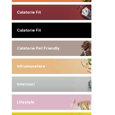
Calatorie Fit
Calatorie Fit
Calatorie Pet Friendly
Infrumusetare
Interviuri
Lifestyle