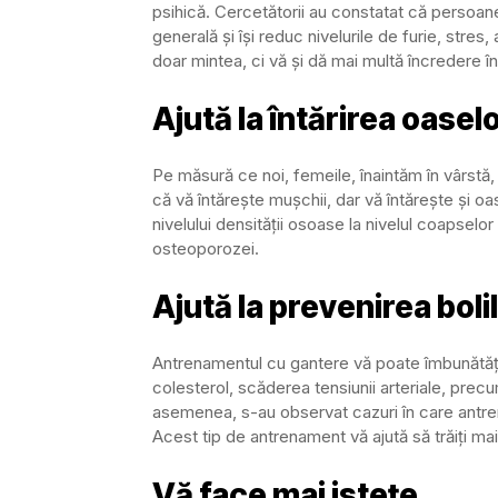
psihică. Cercetătorii au constatat că persoan
generală și își reduc nivelurile de furie, stre
doar mintea, ci vă și dă mai multă încredere în
Ajută la întărirea oasel
Pe măsură ce noi, femeile, înaintăm în vârst
că vă întărește mușchii, dar vă întărește și oa
nivelului densității osoase la nivelul coapselor 
osteoporozei.
Ajută la prevenirea boli
Antrenamentul cu gantere vă poate îmbunătăți 
colesterol, scăderea tensiunii arteriale, prec
asemenea, s-au observat cazuri în care antrena
Acest tip de antrenament vă ajută să trăiți mai
Vă face mai istețe