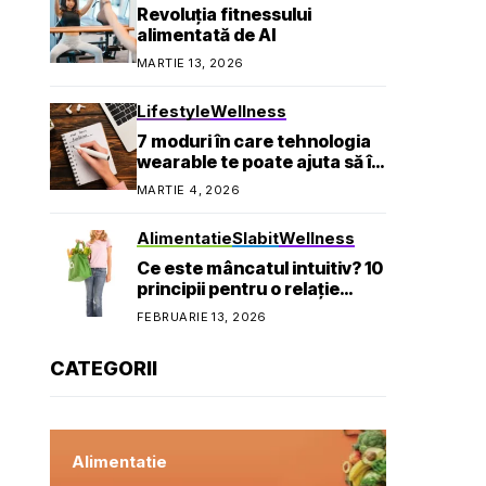
Revoluția fitnessului
alimentată de AI
MARTIE 13, 2026
Lifestyle
Wellness
7 moduri în care tehnologia
wearable te poate ajuta să îți
atingi obiectivele de
MARTIE 4, 2026
sănătate
Alimentatie
Slabit
Wellness
Ce este mâncatul intuitiv? 10
principii pentru o relație
sănătoasă cu mâncarea
FEBRUARIE 13, 2026
CATEGORII
Alimentatie