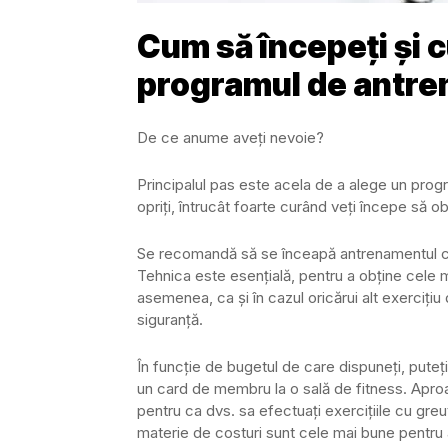
Cum să începeți și 
programul de antr
De ce anume aveți nevoie?
Principalul pas este acela de a alege un progr
opriți, întrucât foarte curând veți începe să o
Se recomandă să se înceapă antrenamentul cu 
Tehnica este esențială, pentru a obține cele m
asemenea, ca și în cazul oricărui alt exerciți
siguranță.
În funcție de bugetul de care dispuneți, puteț
un card de membru la o sală de fitness. Apro
pentru ca dvs. sa efectuați exercițiile cu greut
materie de costuri sunt cele mai bune pentru 