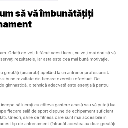
cum să vă îmbunătățiți
enament
am. Odată ce veți fi făcut acest lucru, nu veți mai dori să vă
bservați rezultatele, iar asta este cea mai bună motivație.
greutăți (anaerob) apelând la un antrenor profesionist.
ai bune rezultate din fiecare exercițiu efectuat. De
u de gimnastică, o tehnică adecvată este esențială pentru
i începe să lucrați cu câteva gantere acasă sau vă puteți lua
ape fiecare sală de sport dispune de echipament suficient
ăți. Uneori, sălile de fitness care sunt mai accesibile în
acest tip de antrenament (întrucât acestea au doar greutăți