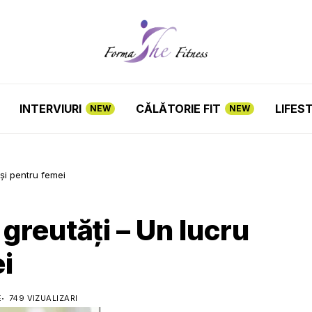
INTERVIURI
CĂLĂTORIE FIT
LIFES
NEW
NEW
și pentru femei
greutăți – Un lucru
i
E
749 VIZUALIZARI