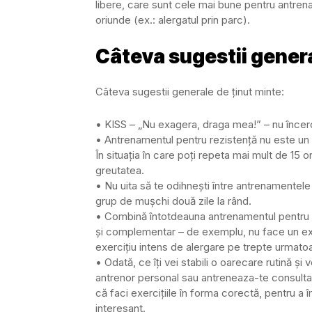
libere, care sunt cele mai bune pentru antrenam
oriunde (ex.: alergatul prin parc).
Câteva sugestii gener
Câteva sugestii generale de ținut minte:
• KISS – „Nu exagera, draga mea!” – nu încerca
• Antrenamentul pentru rezistență nu este un 
În situația în care poți repeta mai mult de 15 o
greutatea.
• Nu uita să te odihnești între antrenamentele
grup de mușchi două zile la rând.
• Combină întotdeauna antrenamentul pentru rez
și complementar – de exemplu, nu face un exerc
exercițiu intens de alergare pe trepte urmatoa
• Odată, ce îți vei stabili o oarecare rutină și
antrenor personal sau antreneaza-te consult
că faci exercițiile în forma corectă, pentru a
interesant.