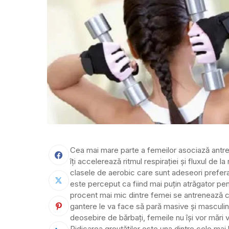
Cea mai mare parte a femeilor asociază antren
îți accelerează ritmul respirației și fluxul de la 
clasele de aerobic care sunt adeseori preferat
este perceput ca fiind mai puțin atrăgator pe
procent mai mic dintre femei se antrenează c
gantere le va face să pară masive și masculine
deosebire de bărbați, femeile nu își vor mări
Ridicarea greutăților este una dintre cele mai b