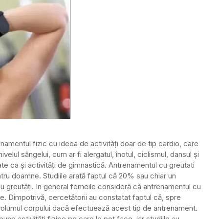
amentul fizic cu ideea de activități doar de tip cardio, care
nivelul sângelui, cum ar fi alergatul, înotul, ciclismul, dansul și
e ca și activități de gimnastică. Antrenamentul cu greutati
ntru doamne. Studiile arată faptul că 20% sau chiar un
u greutăți. In general femeile consideră că antrenamentul cu
. Dimpotrivă, cercetătorii au constatat faptul că, spre
 volumul corpului dacă efectuează acest tip de antrenament.
une activități fizice pe care le pot face, iar studiile au