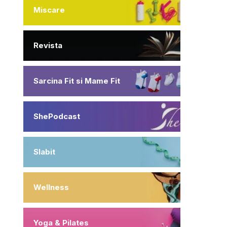
Miscare
Revista
Sarcina Fit si Mame Fit
ShePodcast
Slabit
Wellness
Yoga & Pilates