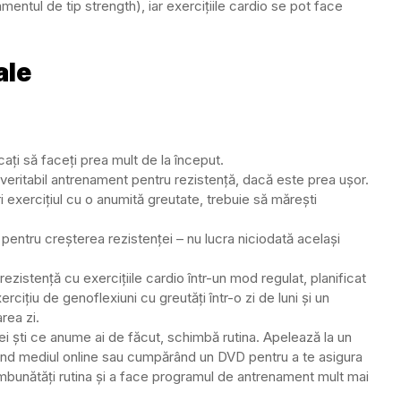
entul de tip strength), iar exercițiile cardio se pot face
ale
ți să faceți prea mult de la început.
veritabil antrenament pentru rezistență, dacă este prea ușor.
ri exercițiul cu o anumită greutate, trebuie să mărești
 pentru creșterea rezistenței – nu lucra niciodată același
istență cu exercițiile cardio într-un mod regulat, planificat
ițiu de genoflexiuni cu greutăți într-o zi de luni și un
rea zi.
 vei ști ce anume ai de făcut, schimbă rutina. Apelează la un
and mediul online sau cumpărând un DVD pentru a te asigura
 îmbunătăți rutina și a face programul de antrenament mult mai