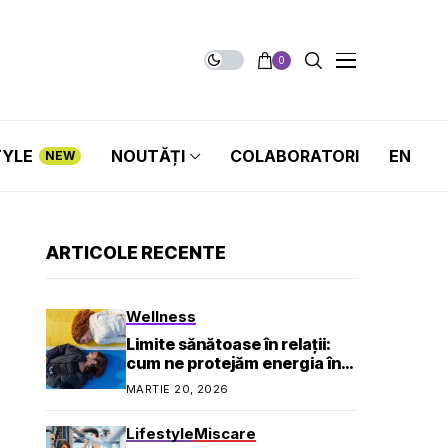
0
TYLE
NOUTĂȚI
COLABORATORI
EN
NEW
ARTICOLE RECENTE
Wellness
Limite sănătoase în relații:
cum ne protejăm energia în
viața socială și profesională
MARTIE 20, 2026
Lifestyle
Miscare