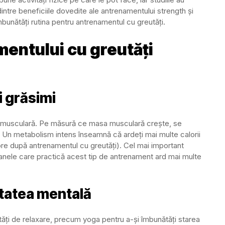
dintre beneficiile dovedite ale antrenamentului strength și
unătăți rutina pentru antrenamentul cu greutăți.
mentului cu greutăți
i grăsimi
a musculară. Pe măsură ce masa musculară crește, se
s. Un metabolism intens înseamnă că ardeți mai multe calorii
re după antrenamentul cu greutăți). Cel mai important
oanele care practică acest tip de antrenament ard mai multe
tatea mentală
tăți de relaxare, precum yoga pentru a-și îmbunătăți starea