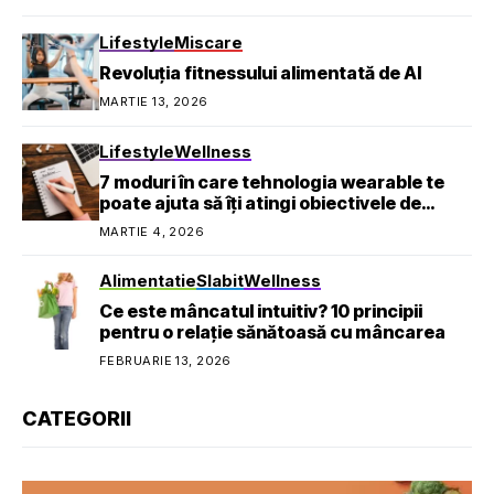
Lifestyle
Miscare
Revoluția fitnessului alimentată de AI
MARTIE 13, 2026
Lifestyle
Wellness
7 moduri în care tehnologia wearable te
poate ajuta să îți atingi obiectivele de
sănătate
MARTIE 4, 2026
Alimentatie
Slabit
Wellness
Ce este mâncatul intuitiv? 10 principii
pentru o relație sănătoasă cu mâncarea
FEBRUARIE 13, 2026
CATEGORII