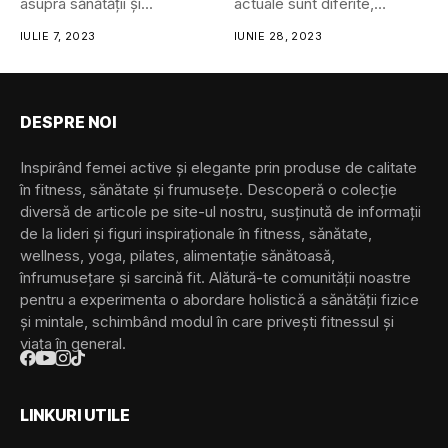
asupra sănătății și...
actuale sunt diferite,
interesante...
IULIE 7, 2023
IUNIE 28, 2023
DESPRE NOI
Inspirând femei active și elegante prin produse de calitate
în fitness, sănătate și frumusețe. Descoperă o colecție
diversă de articole pe site-ul nostru, susținută de informații
de la lideri și figuri inspiraționale în fitness, sănătate,
wellness, yoga, pilates, alimentație sănătoasă,
înfrumusețare și sarcină fit. Alătură-te comunității noastre
pentru a experimenta o abordare holistică a sănătății fizice
și mintale, schimbând modul în care privești fitnessul și
viața în general.
LINKURI UTILE