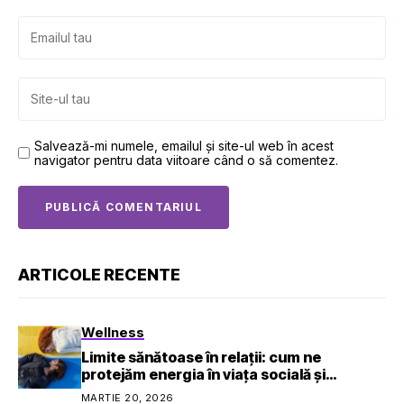
Salvează-mi numele, emailul și site-ul web în acest
navigator pentru data viitoare când o să comentez.
ARTICOLE RECENTE
Wellness
Limite sănătoase în relații: cum ne
protejăm energia în viața socială și
profesională
MARTIE 20, 2026