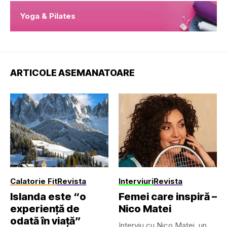
Yoga & Pilates
ARTICOLE ASEMANATOARE
Calatorie Fit
Revista
Interviuri
Revista
Islanda este “o
Femei care inspiră –
experiență de
Nico Matei
odată în viață”
Interviu cu Nico Matei, un