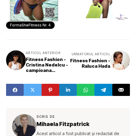
FormaSheFitness Nr. 4
ARTICOL ANTERIOR
URMATORUL ARTICOL
Fitness Fashion -
Fitness Fashion -
Cristina Nedelcu -
Raluca Hada
campioana
mondiala la
gimnastica
aerobica
SCRIS DE
Mihaela Fitzpatrick
Acest articol a fost publicat și redactat de