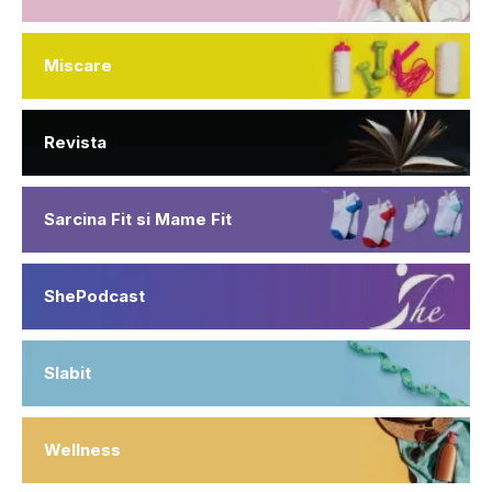
Miscare
Revista
Sarcina Fit si Mame Fit
ShePodcast
Slabit
Wellness