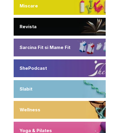
Miscare
Revista
Sarcina Fit si Mame Fit
ShePodcast
Slabit
Wellness
Yoga & Pilates