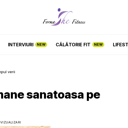
INTERVIURI
CĂLĂTORIE FIT
LIFES
NEW
NEW
pul verii
amane sanatoasa pe
 VIZUALIZARI