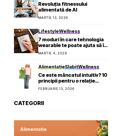
Revoluția fitnessului
alimentată de AI
MARTIE 13, 2026
Lifestyle
Wellness
7 moduri în care tehnologia
wearable te poate ajuta să îți
atingi obiectivele de
MARTIE 4, 2026
sănătate
Alimentatie
Slabit
Wellness
Ce este mâncatul intuitiv? 10
principii pentru o relație
sănătoasă cu mâncarea
FEBRUARIE 13, 2026
CATEGORII
Alimentatie