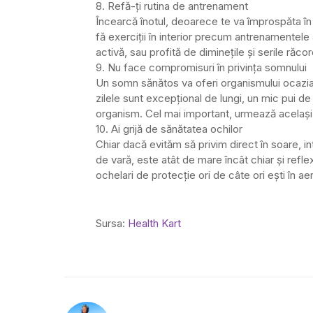
8. Refă-ți rutina de antrenament
Încearcă înotul, deoarece te va împrospăta în lu
fă exerciții în interior precum antrenamentel
activă, sau profită de diminețile și serile răc
9. Nu face compromisuri în privința somnului
Un somn sănătos va oferi organismului ocazi
zilele sunt excepțional de lungi, un mic pui 
organism. Cel mai important, urmează același 
10. Ai grijă de sănătatea ochilor
Chiar dacă evităm să privim direct în soare, in
de vară, este atât de mare încât chiar și reflex
ochelari de protecție ori de câte ori ești în aer 
Sursa:
Health Kart