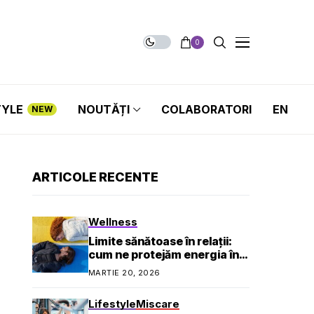
0
TYLE
NOUTĂȚI
COLABORATORI
EN
NEW
ARTICOLE RECENTE
Wellness
Limite sănătoase în relații:
cum ne protejăm energia în
viața socială și profesională
MARTIE 20, 2026
Lifestyle
Miscare