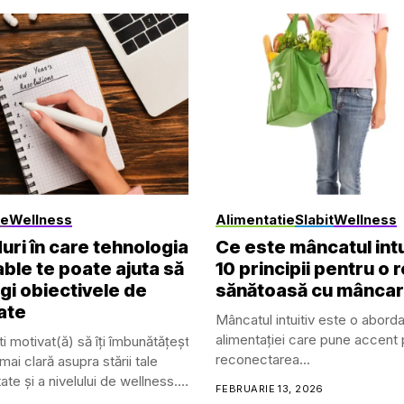
le
Wellness
Alimentatie
Slabit
Wellness
uri în care tehnologia
Ce este mâncatul intu
ble te poate ajuta să
10 principii pentru o r
ingi obiectivele de
sănătoasă cu mânca
ate
Mâncatul intuitiv este o abord
alimentației care pune accent
i motivat(ă) să îți îmbunătățești sănătatea, gestionezi o afecțiune 
reconectarea...
ai clară asupra stării tale
ate și a nivelului de wellness.
FEBRUARIE 13, 2026
le de sănătate și fitness