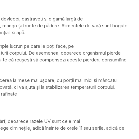
i dovlecei, castraveți și o gamă largă de
mango și fructe de pădure. Alimentele de vară sunt bogate
nțiali și apă.
imple lucruri pe care le poți face, pe
raturii corpului. De asemenea, deoarece organismul pierde
igură-te că reușești să compensezi aceste pierderi, consumând
erea la mese mai ușoare, cu porții mai mici și mâncatul
ată, ci va ajuta și la stabilizarea temperaturii corpului.
 rafinate
 vârf, deoarece razele UV sunt cele mai
lege diminețile, adică înainte de orele 11 sau serile, adică de