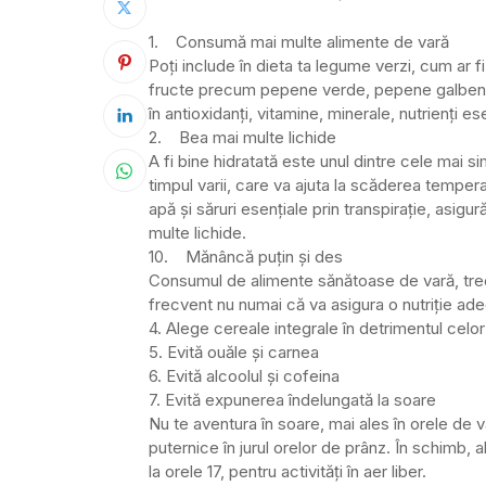
1. Consumă mai multe alimente de vară
Poți include în dieta ta legume verzi, cum ar f
fructe precum pepene verde, pepene galben, 
în antioxidanți, vitamine, minerale, nutrienți ese
2. Bea mai multe lichide
A fi bine hidratată este unul dintre cele mai s
timpul varii, care va ajuta la scăderea tempe
apă și săruri esențiale prin transpirație, as
multe lichide.
10. Mănâncă puțin și des
Consumul de alimente sănătoase de vară, trec
frecvent nu numai că va asigura o nutriție adecv
4. Alege cereale integrale în detrimentul celor
5. Evită ouăle și carnea
6. Evită alcoolul și cofeina
7. Evită expunerea îndelungată la soare
Nu te aventura în soare, mai ales în orele de
puternice în jurul orelor de prânz. În schimb, a
la orele 17, pentru activități în aer liber.