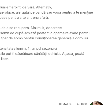
nile fierbinți de vară. Alternativ,
e aerobice, alergatul pe bandă sau yoga pentru a te menține
oroase pentru a te antrena afară.
a de a se recupera. Mai mult, deoarece
de somn de după-amiază poate fi o optimă relaxare pentru
tipar de somn pentru condiționarea generală a corpului.
tensitatea luminii, în timpul sezonului
iile pot fi dăunătoare sănătății ochiului. Așadar, poată
liber.
URMATORUL ARTICOL