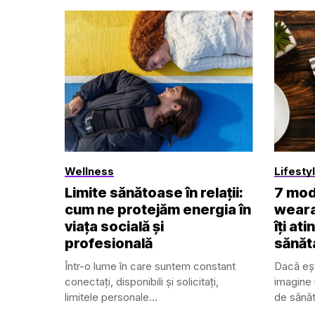
Wellness
Lifesty
Limite sănătoase în relații:
7 mod
cum ne protejăm energia în
weara
viața socială și
îți at
profesională
sănăt
Într-o lume în care suntem constant
Dacă eșt
conectați, disponibili și solicitați,
imagine m
limitele personale...
de sănăt
Trackere