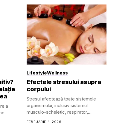
Lifestyle
Wellness
itiv?
Efectele stresului asupra
elație
corpului
rea
Stresul afectează toate sistemele
organismului, inclusiv sistemul
are a
musculo-scheletic, respirator,
 pe
nou diagnosticată sau pur și simplu vrei să îți optimizezi obiceiuri
cardiovascular, endocrin,
FEBRUARIE 4, 2026
gastrointestinal,...