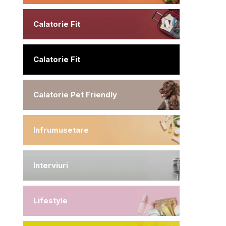
Calatorie Fit
Calatorie Fit
Calatorie Pet Friendly
Infrumusetare
Interviuri
Lifestyle