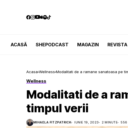
ACASĂ
SHEPODCAST
MAGAZIN
REVISTA
Acasa
Wellness
Modalitati de a ramane sanatoasa pe tim
Wellness
Modalitati de a r
timpul verii
MIHAELA FITZPATRICK
IUNIE 19, 2023
2 MINUTE
556